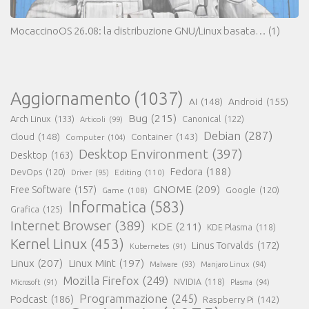
MocaccinoOS 26.08: la distribuzione GNU/Linux basata…
(1)
Aggiornamento
(1037)
AI
(148)
Android
(155)
Bug
(215)
Arch Linux
(133)
Canonical
(122)
Articoli
(99)
Debian
(287)
Cloud
(148)
Container
(143)
Computer
(104)
Desktop Environment
(397)
Desktop
(163)
Fedora
(188)
DevOps
(120)
Editing
(110)
Driver
(95)
GNOME
(209)
Free Software
(157)
Game
(108)
Google
(120)
Informatica
(583)
Grafica
(125)
Internet Browser
(389)
KDE
(211)
KDE Plasma
(118)
Kernel Linux
(453)
Linus Torvalds
(172)
Kubernetes
(91)
Linux
(207)
Linux Mint
(197)
Malware
(93)
Manjaro Linux
(94)
Mozilla Firefox
(249)
NVIDIA
(118)
Microsoft
(91)
Plasma
(94)
Programmazione
(245)
Podcast
(186)
Raspberry Pi
(142)