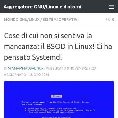
Aggregatore GNU/Linux e dintorni
Salta al contenuto
MONDO GNU/LINUX
/
SISTEMI OPERATIVI
0
Cose di cui non si sentiva la
mancanza: il BSOD in Linux! Ci ha
pensato Systemd!
DI
MIAMAMMAUSALINUX
· PUBBLICATO
9 NOVEMBRE 2023
·
AGGIORNATO
1 LUGLIO 2024