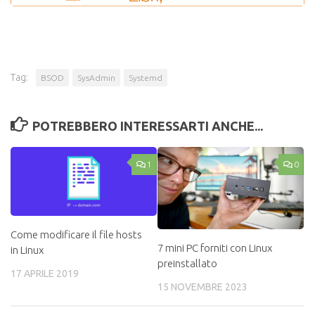
Tag:
BSOD
SysAdmin
Systemd
POTREBBERO INTERESSARTI ANCHE...
1
0
Come modificare il file hosts
7 mini PC forniti con Linux
in Linux
preinstallato
17 APRILE 2019
15 NOVEMBRE 2023