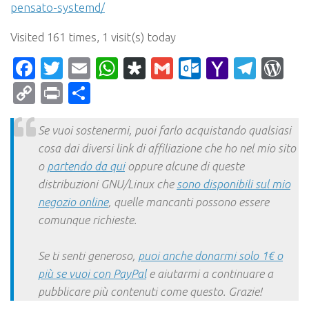
pensato-systemd/
Visited 161 times, 1 visit(s) today
Facebook
Twitter
Email
WhatsApp
Diaspora
Gmail
Outlook.c
Yahoo
Tele
Wo
Mail
Copy
Print
Condividi
Link
Se vuoi sostenermi, puoi farlo acquistando qualsiasi
cosa dai diversi link di affiliazione che ho nel mio sito
o
partendo da qui
oppure alcune di queste
distribuzioni GNU/Linux che
sono disponibili sul mio
negozio online
, quelle mancanti possono essere
comunque richieste.
Se ti senti generoso,
puoi anche donarmi solo 1€ o
più se vuoi con PayPal
e aiutarmi a continuare a
pubblicare più contenuti come questo. Grazie!