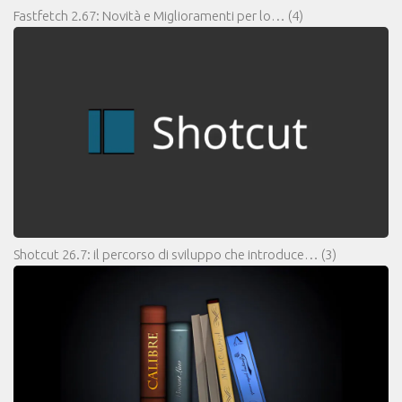
Fastfetch 2.67: Novità e Miglioramenti per lo…
(4)
Shotcut 26.7: il percorso di sviluppo che introduce…
(3)