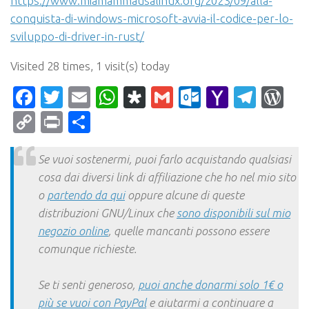
https://www.miamammausalinux.org/2023/09/alla-
conquista-di-windows-microsoft-avvia-il-codice-per-lo-
sviluppo-di-driver-in-rust/
Visited 28 times, 1 visit(s) today
Facebook
Twitter
Email
WhatsApp
Diaspora
Gmail
Outlook.c
Yahoo
Tele
Wo
Mail
Copy
Print
Condividi
Link
Se vuoi sostenermi, puoi farlo acquistando qualsiasi
cosa dai diversi link di affiliazione che ho nel mio sito
o
partendo da qui
oppure alcune di queste
distribuzioni GNU/Linux che
sono disponibili sul mio
negozio online
, quelle mancanti possono essere
comunque richieste.
Se ti senti generoso,
puoi anche donarmi solo 1€ o
più se vuoi con PayPal
e aiutarmi a continuare a