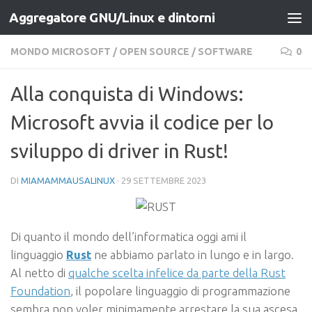
Aggregatore GNU/Linux e dintorni
Salta al contenuto
MONDO MICROSOFT
/
OPEN SOURCE
/
SOFTWARE
0
Alla conquista di Windows:
Microsoft avvia il codice per lo
sviluppo di driver in Rust!
DI
MIAMAMMAUSALINUX
·
29 SETTEMBRE 2023
Di quanto il mondo dell’informatica oggi ami il
linguaggio
Rust
ne abbiamo parlato in lungo e in largo.
Al netto di
qualche scelta infelice da parte della Rust
Foundation
, il popolare linguaggio di programmazione
sembra non voler minimamente arrestare la sua ascesa.