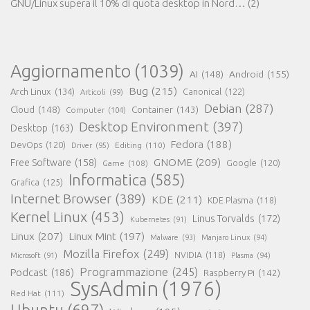
GNU/Linux supera il 10% di quota desktop in Nord…
(2)
Aggiornamento
(1039)
AI
(148)
Android
(155)
Bug
(215)
Arch Linux
(134)
Canonical
(122)
Articoli
(99)
Debian
(287)
Cloud
(148)
Container
(143)
Computer
(104)
Desktop Environment
(397)
Desktop
(163)
Fedora
(188)
DevOps
(120)
Editing
(110)
Driver
(95)
GNOME
(209)
Free Software
(158)
Game
(108)
Google
(120)
Informatica
(585)
Grafica
(125)
Internet Browser
(389)
KDE
(211)
KDE Plasma
(118)
Kernel Linux
(453)
Linus Torvalds
(172)
Kubernetes
(91)
Linux
(207)
Linux Mint
(197)
Malware
(93)
Manjaro Linux
(94)
Mozilla Firefox
(249)
NVIDIA
(118)
Microsoft
(91)
Plasma
(94)
Programmazione
(245)
Podcast
(186)
Raspberry Pi
(142)
SysAdmin
(1976)
Red Hat
(111)
Ubuntu
(697)