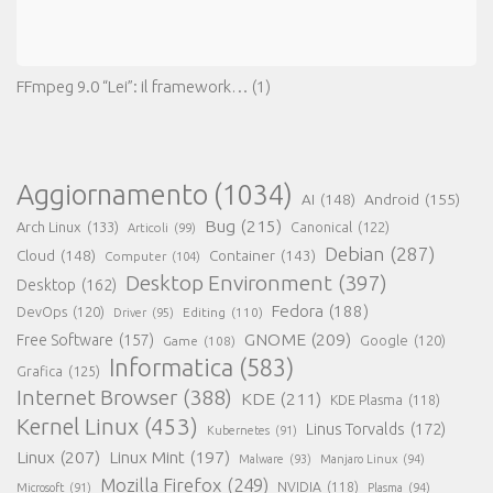
FFmpeg 9.0 “Lei”: il framework…
(1)
Aggiornamento
(1034)
AI
(148)
Android
(155)
Bug
(215)
Arch Linux
(133)
Canonical
(122)
Articoli
(99)
Debian
(287)
Cloud
(148)
Container
(143)
Computer
(104)
Desktop Environment
(397)
Desktop
(162)
Fedora
(188)
DevOps
(120)
Editing
(110)
Driver
(95)
GNOME
(209)
Free Software
(157)
Game
(108)
Google
(120)
Informatica
(583)
Grafica
(125)
Internet Browser
(388)
KDE
(211)
KDE Plasma
(118)
Kernel Linux
(453)
Linus Torvalds
(172)
Kubernetes
(91)
Linux
(207)
Linux Mint
(197)
Malware
(93)
Manjaro Linux
(94)
Mozilla Firefox
(249)
NVIDIA
(118)
Microsoft
(91)
Plasma
(94)