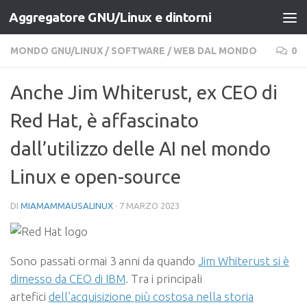
Aggregatore GNU/Linux e dintorni
Salta al contenuto
MONDO GNU/LINUX
/
SOFTWARE
/
WEB DAL MONDO
0
Anche Jim Whiterust, ex CEO di
Red Hat, è affascinato
dall’utilizzo delle AI nel mondo
Linux e open-source
DI
MIAMAMMAUSALINUX
·
7 MARZO 2023
Sono passati ormai 3 anni da quando
Jim Whiterust si è
dimesso da CEO di IBM
. Tra i principali
artefici
dell’acquisizione più costosa nella storia