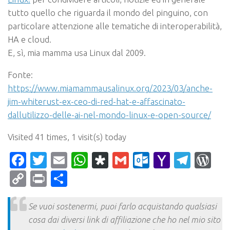
tutto quello che riguarda il mondo del pinguino, con
particolare attenzione alle tematiche di interoperabilità,
HA e cloud.
E, sì, mia mamma usa Linux dal 2009.
Fonte:
https://www.miamammausalinux.org/2023/03/anche-
jim-whiterust-ex-ceo-di-red-hat-e-affascinato-
dallutilizzo-delle-ai-nel-mondo-linux-e-open-source/
Visited 41 times, 1 visit(s) today
Facebook
Twitter
Email
WhatsApp
Diaspora
Gmail
Outlook.c
Yahoo
Tele
Wo
Mail
Copy
Print
Condividi
Link
Se vuoi sostenermi, puoi farlo acquistando qualsiasi
cosa dai diversi link di affiliazione che ho nel mio sito