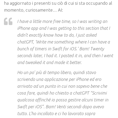
ha aggiornato i presenti su ciò di cui si sta occupando al
momento, curiosamente… AI:
I have a little more free time, so I was writing an
iPhone app and I was getting to this section that I
didn’t exactly know how to do, I just asked
chatGPT, ‘Write me something where I can have a
bunch of timers in Swift for iOS.’ Bam! Twenty
seconds later, I had it. I pasted it in, and then I went
and tweaked it and made it better.
Ho un po’ più di tempo libero, quindi stavo
scrivendo una applicazione per iPhone ed ero
arrivato ad un punto in cui non sapevo bene che
cosa fare, quindi ho chiesto a chatGPT “Scrivimi
qualcosa affinché io possa gestire alcuni timer in
Swift per iOS”. Bam! Venti secondi dopo avevo
tutto. L’ho incollato e ci ho lavorato sopra