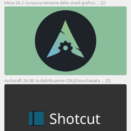
Mesa 26.2: la nuova versione dello stack grafico…
(2)
Archcraft 26.08: la distribuzione GNU/Linux basata…
(2)