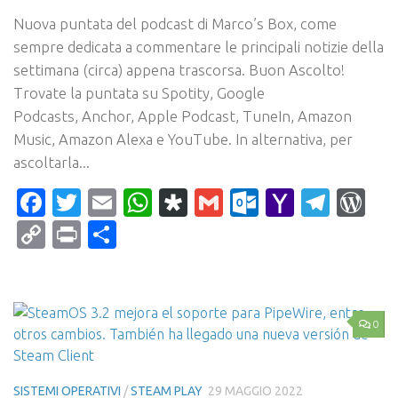
Nuova puntata del podcast di Marco’s Box, come
sempre dedicata a commentare le principali notizie della
settimana (circa) appena trascorsa. Buon Ascolto!
Trovate la puntata su Spotity, Google
Podcasts, Anchor, Apple Podcast, TuneIn, Amazon
Music, Amazon Alexa e YouTube. In alternativa, per
ascoltarla...
Facebook
Twitter
Email
WhatsApp
Diaspora
Gmail
Outlook.c
Yahoo
Tele
Wo
Mail
Copy
Print
Condividi
Link
0
SISTEMI OPERATIVI
/
STEAM PLAY
29 MAGGIO 2022