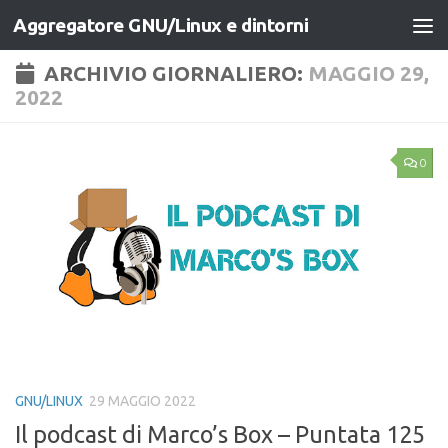
Aggregatore GNU/Linux e dintorni
Salta al contenuto
ARCHIVIO GIORNALIERO:
MAGGIO 29,
2022
0
GNU/LINUX
29 MAGGIO 2022
Il podcast di Marco’s Box – Puntata 125