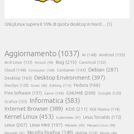
GNU/Linux supera il 10% di quota desktop in Nord…
(1)
Aggiornamento
(1037)
AI
(148)
Android
(155)
Bug
(215)
Arch Linux
(133)
Canonical
(122)
Articoli
(99)
Debian
(287)
Cloud
(148)
Container
(143)
Computer
(104)
Desktop Environment
(397)
Desktop
(163)
Fedora
(188)
DevOps
(120)
Editing
(110)
Driver
(95)
GNOME
(209)
Free Software
(157)
Game
(108)
Google
(120)
Informatica
(583)
Grafica
(125)
Internet Browser
(389)
KDE
(211)
KDE Plasma
(118)
Kernel Linux
(453)
Linus Torvalds
(172)
Kubernetes
(91)
Linux
(207)
Linux Mint
(197)
Malware
(93)
Manjaro Linux
(94)
Mozilla Firefox
(249)
NVIDIA
(118)
Microsoft
(91)
Plasma
(94)