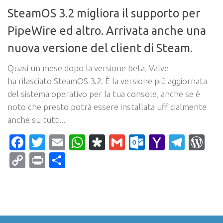
SteamOS 3.2 migliora il supporto per
PipeWire ed altro. Arrivata anche una
nuova versione del client di Steam.
Quasi un mese dopo la versione beta, Valve
ha rilasciato SteamOS 3.2. È la versione più aggiornata
del sistema operativo per la tua console, anche se è
noto che presto potrà essere installata ufficialmente
anche su tutti...
Facebook
Twitter
Email
WhatsApp
Diaspora
Gmail
Outlook.c
Yahoo
Tele
Wo
Mail
Copy
Print
Condividi
Link