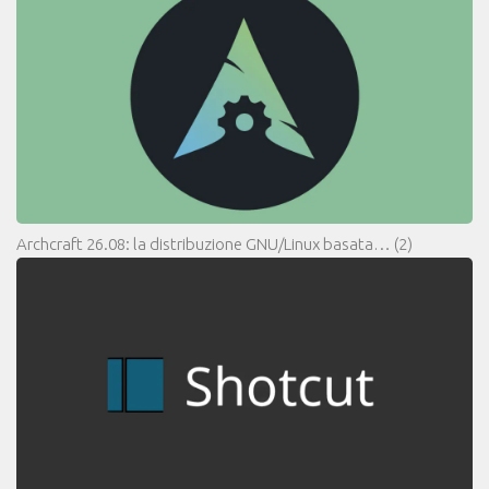
Archcraft 26.08: la distribuzione GNU/Linux basata…
(2)