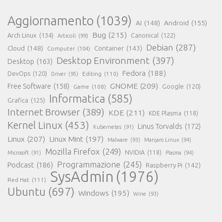
Aggiornamento
(1039)
AI
(148)
Android
(155)
Bug
(215)
Arch Linux
(134)
Canonical
(122)
Articoli
(99)
Debian
(287)
Cloud
(148)
Container
(143)
Computer
(104)
Desktop Environment
(397)
Desktop
(163)
Fedora
(188)
DevOps
(120)
Editing
(110)
Driver
(95)
GNOME
(209)
Free Software
(158)
Game
(108)
Google
(120)
Informatica
(585)
Grafica
(125)
Internet Browser
(389)
KDE
(211)
KDE Plasma
(118)
Kernel Linux
(453)
Linus Torvalds
(172)
Kubernetes
(91)
Linux
(207)
Linux Mint
(197)
Malware
(93)
Manjaro Linux
(94)
Mozilla Firefox
(249)
NVIDIA
(118)
Microsoft
(91)
Plasma
(94)
Programmazione
(245)
Podcast
(186)
Raspberry Pi
(142)
SysAdmin
(1976)
Red Hat
(111)
Ubuntu
(697)
Windows
(195)
Wine
(93)