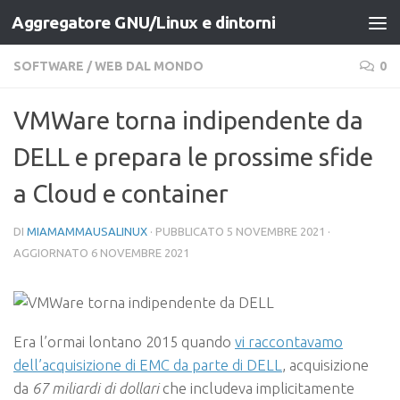
Aggregatore GNU/Linux e dintorni
Salta al contenuto
SOFTWARE
/
WEB DAL MONDO
0
VMWare torna indipendente da
DELL e prepara le prossime sfide
a Cloud e container
DI
MIAMAMMAUSALINUX
· PUBBLICATO
5 NOVEMBRE 2021
·
AGGIORNATO
6 NOVEMBRE 2021
Era l’ormai lontano 2015 quando
vi raccontavamo
dell’acquisizione di EMC da parte di DELL
, acquisizione
da
67 miliardi di dollari
che includeva implicitamente