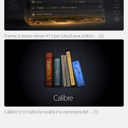
Frame: il nuovo server X11 per GNU/Linux scritto…
(2)
Calibre 9.13: tutte le novità e le correzioni del…
(1)