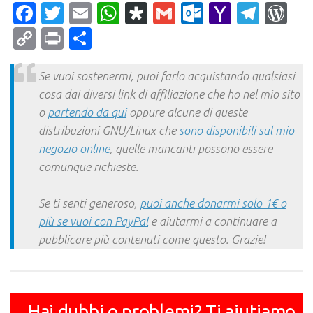
Facebook
Twitter
Email
WhatsApp
Diaspora
Gmail
Outlook.c
Yahoo
Tele
Wo
Mail
Copy
Print
Condividi
Link
Se vuoi sostenermi, puoi farlo acquistando qualsiasi
cosa dai diversi link di affiliazione che ho nel mio sito
o
partendo da qui
oppure alcune di queste
distribuzioni GNU/Linux che
sono disponibili sul mio
negozio online
, quelle mancanti possono essere
comunque richieste.
Se ti senti generoso,
puoi anche donarmi solo 1€ o
più se vuoi con PayPal
e aiutarmi a continuare a
pubblicare più contenuti come questo. Grazie!
Hai dubbi o problemi? Ti aiutiamo