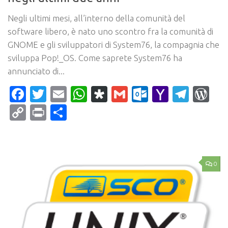
Negli ultimi mesi, all’interno della comunità del
software libero, è nato uno scontro fra la comunità di
GNOME e gli sviluppatori di System76, la compagnia che
sviluppa Pop!_OS. Come saprete System76 ha
annunciato di...
Facebook
Twitter
Email
WhatsApp
Diaspora
Gmail
Outlook.c
Yahoo
Tele
Wo
Mail
Copy
Print
Condividi
Link
0