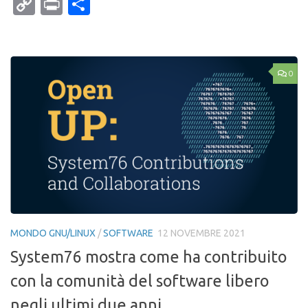
Mail
Copy
Print
Condividi
Link
0
MONDO GNU/LINUX
/
SOFTWARE
12 NOVEMBRE 2021
System76 mostra come ha contribuito
con la comunità del software libero
negli ultimi due anni