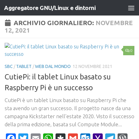
Aggregatore GNU/Linux e dintorni
Salta al contenuto
ARCHIVIO GIORNALIERO:
NOVEMBRE
12, 2021
0
SBC
/
TABLET
/
WEB DAL MONDO
12 NOVEMBRE 2021
CutiePi: il tablet Linux basato su
Raspberry Pi è un successo
CutiePi è un tablet Linux basato su Raspberry Pi che
sta avendo un gran successo. Il progetto nasce da una
campagna Kickstarter nell’estate 2020. Visto il successo
della prima edizione, basata sul Compute Module...
Facebook
Twitter
Email
WhatsApp
Diaspora
Gmail
Outlook.c
Yahoo
Tele
Wo