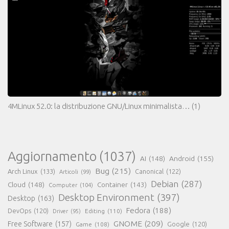
4MLinux 52.0: la distribuzione GNU/Linux minimalista…
(1)
Aggiornamento
(1037)
AI
(148)
Android
(155)
Bug
(215)
Arch Linux
(133)
Canonical
(122)
Articoli
(99)
Debian
(287)
Cloud
(148)
Container
(143)
Computer
(104)
Desktop Environment
(397)
Desktop
(163)
Fedora
(188)
DevOps
(120)
Editing
(110)
Driver
(95)
GNOME
(209)
Free Software
(157)
Game
(108)
Google
(120)