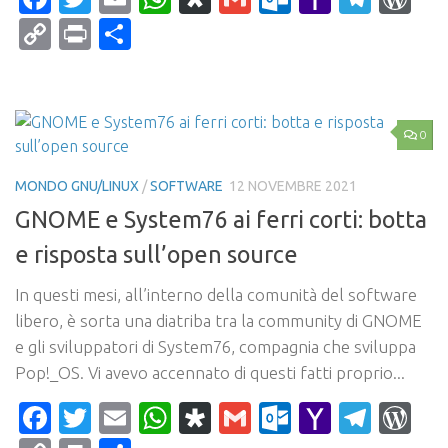
Mail
Copy
Print
Condividi
Link
0
MONDO GNU/LINUX
/
SOFTWARE
12 NOVEMBRE 2021
GNOME e System76 ai ferri corti: botta
e risposta sull’open source
In questi mesi, all’interno della comunità del software
libero, è sorta una diatriba tra la community di GNOME
e gli sviluppatori di System76, compagnia che sviluppa
Pop!_OS. Vi avevo accennato di questi fatti proprio...
Facebook
Twitter
Email
WhatsApp
Diaspora
Gmail
Outlook.c
Yahoo
Tele
Wo