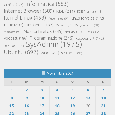
Informatica
(583)
Grafica
(125)
Internet Browser
(389)
KDE
(211)
KDE Plasma
(118)
Kernel Linux
(453)
Linus Torvalds
(172)
Kubernetes
(91)
Linux
(207)
Linux Mint
(197)
Malware
(93)
Manjaro Linux
(94)
Mozilla Firefox
(249)
NVIDIA
(118)
Microsoft
(91)
Plasma
(94)
Programmazione
(245)
Podcast
(186)
Raspberry Pi
(142)
SysAdmin
(1975)
Red Hat
(111)
Ubuntu
(697)
Windows
(195)
Wine
(92)
Novembre 2021
L
M
M
G
V
S
D
1
2
3
4
5
6
7
8
9
10
11
12
13
14
15
16
17
18
19
20
21
22
23
24
25
26
27
28