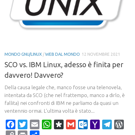
MONDO GNU/LINUX
/
WEB DAL MONDO
12 NOVEMBRE 2021
SCO vs. IBM Linux, adesso è finita per
davvero! Davvero?
Della causa legale che, manco fosse una telenovela,
intentata da SCO (che nel frattempo, manco a dirlo, è
fallita) nei confronti di IBM ne parliamo da quasi un
ventennio ormai. L’ultima volta è stato...
Facebook
Twitter
Email
WhatsApp
Diaspora
Gmail
Outlook.c
Yahoo
Tele
Wo
Mail