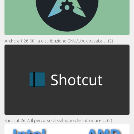
Archcraft 26.08: la distribuzione GNU/Linux basata…
(2)
Shotcut 26.7: il percorso di sviluppo che introduce…
(2)