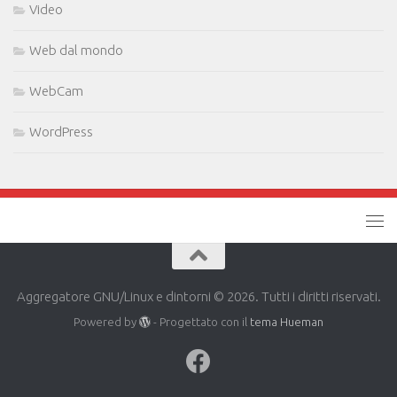
Video
Web dal mondo
WebCam
WordPress
Aggregatore GNU/Linux e dintorni © 2026. Tutti i diritti riservati.
Powered by
- Progettato con il
tema Hueman