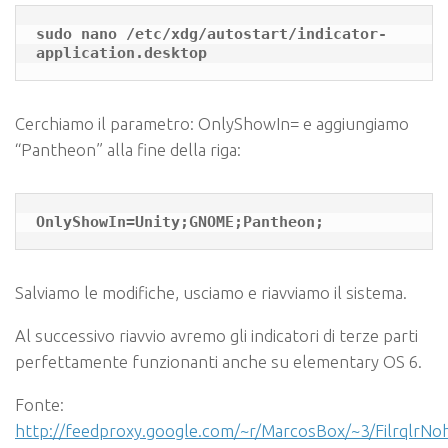
sudo nano /etc/xdg/autostart/indicator-
application.desktop
Cerchiamo il parametro: OnlyShowIn= e aggiungiamo
“Pantheon” alla fine della riga:
OnlyShowIn=Unity;GNOME;Pantheon;
Salviamo le modifiche, usciamo e riavviamo il sistema.
Al successivo riavvio avremo gli indicatori di terze parti
perfettamente funzionanti anche su elementary OS 6.
Fonte:
http://feedproxy.google.com/~r/MarcosBox/~3/FilrqlrNo