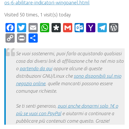
os-6-abilitare-indicatori-wingpanel.html
Visited 50 times, 1 visit(s) today
Facebook
Twitter
Email
WhatsApp
Diaspora
Gmail
Outlook.c
Yahoo
Tele
Wo
Mail
Copy
Print
Condividi
Link
Se vuoi sostenermi, puoi farlo acquistando qualsiasi
cosa dai diversi link di affiliazione che ho nel mio sito
o
partendo da qui
oppure alcune di queste
distribuzioni GNU/Linux che
sono disponibili sul mio
negozio online
, quelle mancanti possono essere
comunque richieste.
Se ti senti generoso,
puoi anche donarmi solo 1€ o
più se vuoi con PayPal
e aiutarmi a continuare a
pubblicare più contenuti come questo. Grazie!