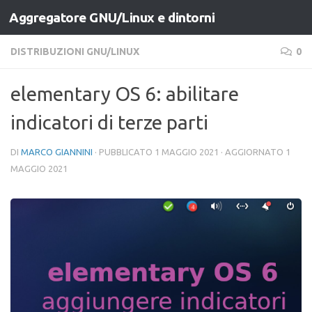
Aggregatore GNU/Linux e dintorni
Salta al contenuto
DISTRIBUZIONI GNU/LINUX
0
elementary OS 6: abilitare
indicatori di terze parti
DI
MARCO GIANNINI
· PUBBLICATO
1 MAGGIO 2021
· AGGIORNATO
1
MAGGIO 2021