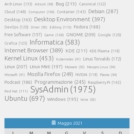
Bug
(215)
Arch Linux
(133)
Canonical
(122)
Articoli
(99)
Debian
(287)
Cloud
(148)
Container
(143)
Computer
(104)
Desktop Environment
(397)
Desktop
(163)
Fedora
(188)
DevOps
(120)
Editing
(110)
Driver
(95)
GNOME
(209)
Free Software
(157)
Game
(108)
Google
(120)
Informatica
(583)
Grafica
(125)
Internet Browser
(389)
KDE
(211)
KDE Plasma
(118)
Kernel Linux
(453)
Linus Torvalds
(172)
Kubernetes
(91)
Linux
(207)
Linux Mint
(197)
Malware
(93)
Manjaro Linux
(94)
Mozilla Firefox
(249)
NVIDIA
(118)
Microsoft
(91)
Plasma
(94)
Programmazione
(245)
Podcast
(186)
Raspberry Pi
(142)
SysAdmin
(1975)
Red Hat
(111)
Ubuntu
(697)
Windows
(195)
Wine
(92)
Maggio 2021
L
M
M
G
V
S
D