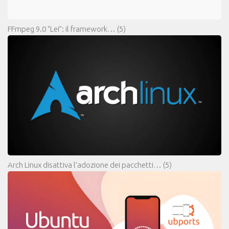
FFmpeg 9.0 “Lei”: il framework…
(5)
Arch Linux disattiva l’adozione dei pacchetti…
(5)