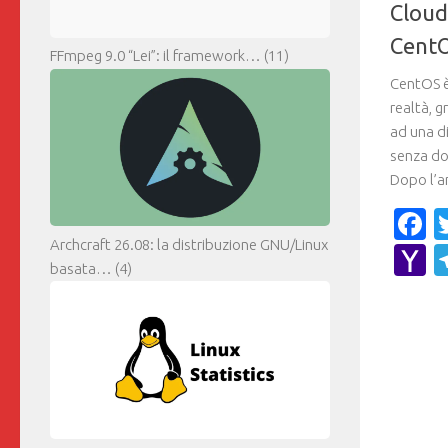
Y
M
FFmpeg 9.0 “Lei”: il framework…
(11)
Archcraft 26.08: la distribuzione GNU/Linux
basata…
(4)