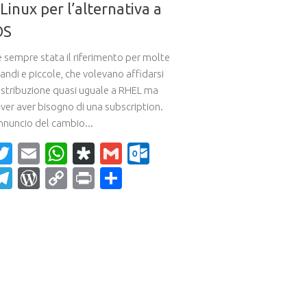
ahoo
Telegram
WordPress
Copy
Print
Condividi
ail
Link