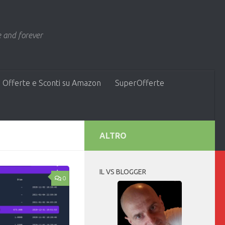
 and forever
 Offerte e Sconti su Amazon
SuperOfferte
ALTRO
IL VS BLOGGER
0