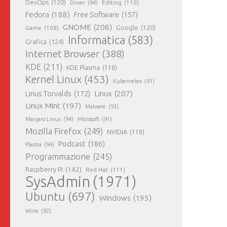
DevOps
(120)
Editing
(110)
Driver
(94)
Fedora
(188)
Free Software
(157)
GNOME
(208)
Google
(120)
Game
(108)
Informatica
(583)
Grafica
(124)
Internet Browser
(388)
KDE
(211)
KDE Plasma
(118)
Kernel Linux
(453)
Kubernetes
(91)
Linux
(207)
Linus Torvalds
(172)
Linux Mint
(197)
Malware
(93)
Manjaro Linux
(94)
Microsoft
(91)
Mozilla Firefox
(249)
NVIDIA
(118)
Podcast
(186)
Plasma
(94)
Programmazione
(245)
Raspberry Pi
(142)
Red Hat
(111)
SysAdmin
(1971)
Ubuntu
(697)
Windows
(195)
Wine
(92)