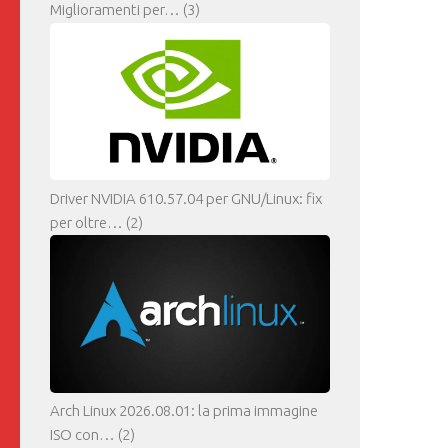
Miglioramenti per…
(3)
Driver NVIDIA 610.57.04 per GNU/Linux: fix
per oltre…
(2)
Arch Linux 2026.08.01: la prima immagine
ISO con…
(2)