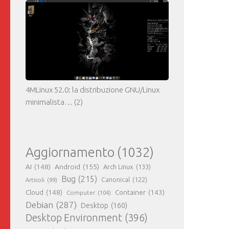
4MLinux 52.0: la distribuzione GNU/Linux
minimalista…
(2)
Aggiornamento
(1032)
AI
(148)
Android
(155)
Arch Linux
(133)
Bug
(215)
Canonical
(122)
Articoli
(99)
Cloud
(148)
Container
(143)
Computer
(104)
Debian
(287)
Desktop
(160)
Desktop Environment
(396)