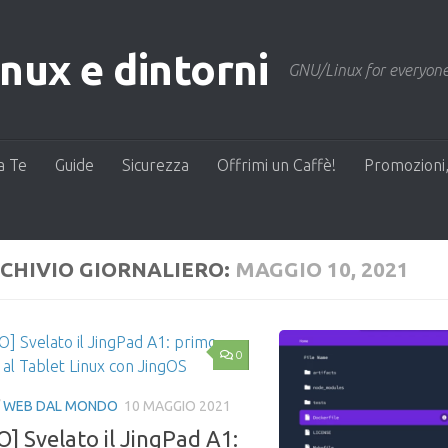
ux e dintorni
GNU/Linux for everyone
a Te
Guide
Sicurezza
Offrimi un Caffè!
Promozioni,
CHIVIO GIORNALIERO:
MAGGIO 10, 2021
0
/
WEB DAL MONDO
10 MAGGIO 2021
O] Svelato il JingPad A1: