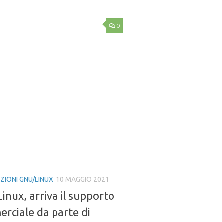
0
ZIONI GNU/LINUX
10 MAGGIO 2021
inux, arriva il supporto
rciale da parte di
Linux per l’alternativa a
OS
 sempre stata il riferimento per molte
randi e piccole, che volevano affidarsi
istribuzione quasi uguale a RHEL ma
ver aver bisogno di una subscription.
nnuncio del cambio...
acebook
Twitter
Email
WhatsApp
Diaspora
Gmail
Outlook.com