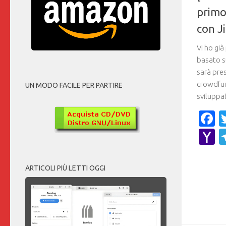
primo
con J
Vi ho già
basato s
sarà pre
crowdfund
UN MODO FACILE PER PARTIRE
sviluppat
F
Y
M
ARTICOLI PIÙ LETTI OGGI