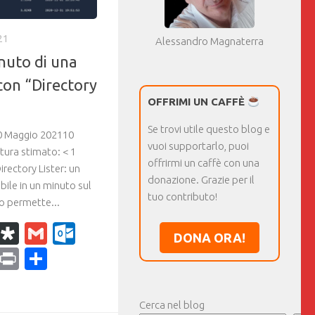
21
Alessandro Magnaterra
enuto di una
con “Directory
OFFRIMI UN CAFFÈ
Se trovi utile questo blog e
10 Maggio 202110
vuoi supportarlo, puoi
ura stimato: < 1
offrirmi un caffè con una
rectory Lister: un
donazione. Grazie per il
bile in un minuto sul
tuo contributo!
to permette...
k
r
il
WhatsApp
Diaspora
Gmail
Outlook.com
DONA ORA!
ram
dPress
Copy
Print
Condividi
Link
Cerca nel blog