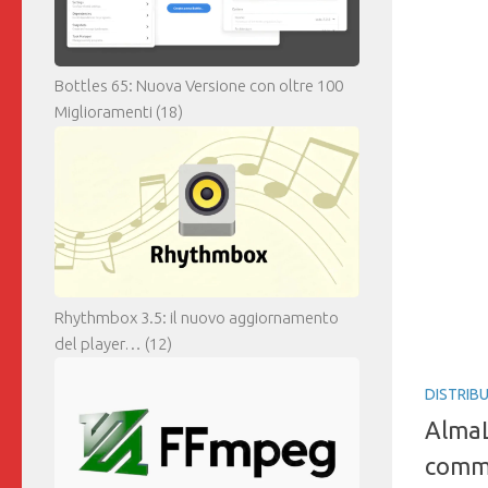
Bottles 65: Nuova Versione con oltre 100
Miglioramenti
(18)
DISTRIBU
AlmaL
comme
Cloud
Cent
CentOS è
Rhythmbox 3.5: il nuovo aggiornamento
realtà, g
del player…
(12)
ad una d
senza do
Dopo l’a
F