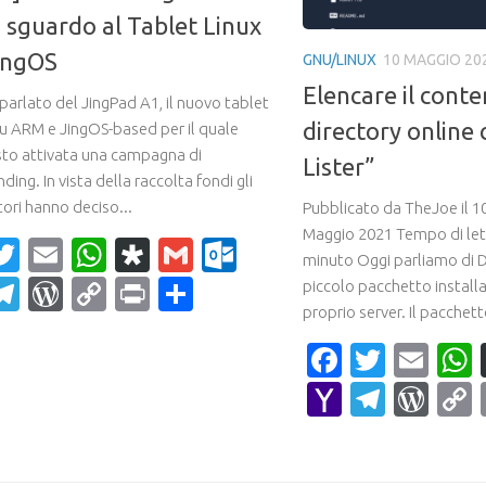
 sguardo al Tablet Linux
ingOS
GNU/LINUX
10 MAGGIO 20
Elencare il cont
 parlato del JingPad A1, il nuovo tablet
directory online 
u ARM e JingOS-based per il quale
sto attivata una campagna di
Lister”
ing. In vista della raccolta fondi gli
ori hanno deciso...
Pubblicato da TheJoe il 
Maggio 2021 Tempo di lett
acebook
Twitter
Email
WhatsApp
Diaspora
Gmail
Outlook.com
minuto Oggi parliamo di Di
ahoo
Telegram
WordPress
Copy
Print
Condividi
piccolo pacchetto installa
proprio server. Il pacchet
ail
Link
Faceboo
Twitte
Ema
Yahoo
Teleg
Wor
Mail