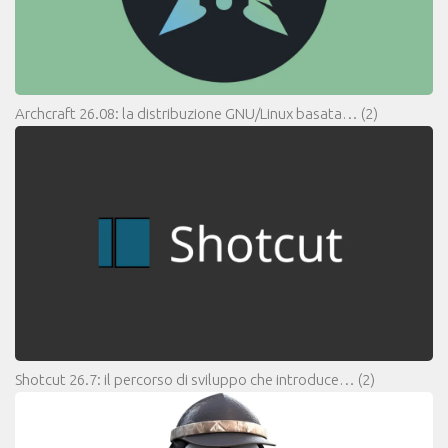
Archcraft 26.08: la distribuzione GNU/Linux basata…
(2)
Shotcut 26.7: il percorso di sviluppo che introduce…
(2)