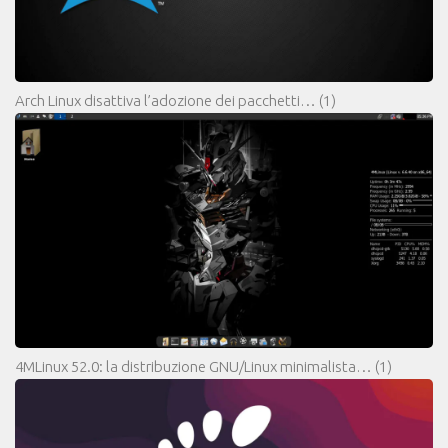
Arch Linux disattiva l’adozione dei pacchetti…
(1)
4MLinux 52.0: la distribuzione GNU/Linux minimalista…
(1)