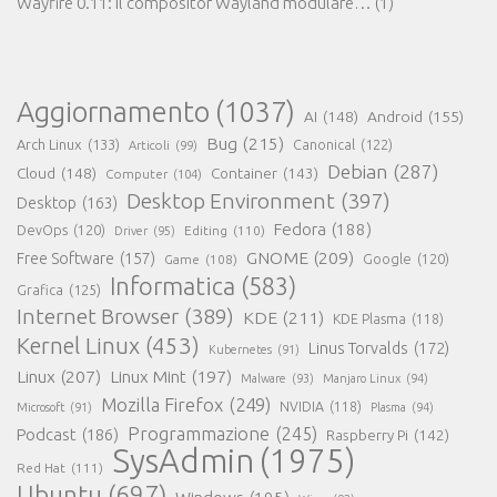
Wayfire 0.11: il compositor Wayland modulare…
(1)
Aggiornamento
(1037)
AI
(148)
Android
(155)
Bug
(215)
Arch Linux
(133)
Canonical
(122)
Articoli
(99)
Debian
(287)
Cloud
(148)
Container
(143)
Computer
(104)
Desktop Environment
(397)
Desktop
(163)
Fedora
(188)
DevOps
(120)
Editing
(110)
Driver
(95)
GNOME
(209)
Free Software
(157)
Game
(108)
Google
(120)
Informatica
(583)
Grafica
(125)
Internet Browser
(389)
KDE
(211)
KDE Plasma
(118)
Kernel Linux
(453)
Linus Torvalds
(172)
Kubernetes
(91)
Linux
(207)
Linux Mint
(197)
Malware
(93)
Manjaro Linux
(94)
Mozilla Firefox
(249)
NVIDIA
(118)
Microsoft
(91)
Plasma
(94)
Programmazione
(245)
Podcast
(186)
Raspberry Pi
(142)
SysAdmin
(1975)
Red Hat
(111)
Ubuntu
(697)