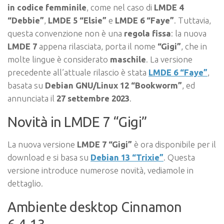
in codice
femminile
, come nel caso di
LMDE 4
“Debbie”
,
LMDE 5 “Elsie”
e
LMDE 6 “Faye”
. Tuttavia,
questa convenzione non è una
regola fissa
: la nuova
LMDE 7
appena rilasciata, porta il nome
“Gigi”
, che in
molte lingue è considerato
maschile
. La versione
precedente all’attuale rilascio è stata
LMDE 6 “Faye”
,
basata su
Debian GNU/Linux 12 “Bookworm”
, ed
annunciata il
27 settembre 2023
.
Novità in LMDE 7 “Gigi”
La nuova versione
LMDE 7 “Gigi”
è ora disponibile per il
download e si basa su
Debian 13 “Trixie”
. Questa
versione introduce numerose novità, vediamole in
dettaglio.
Ambiente desktop Cinnamon