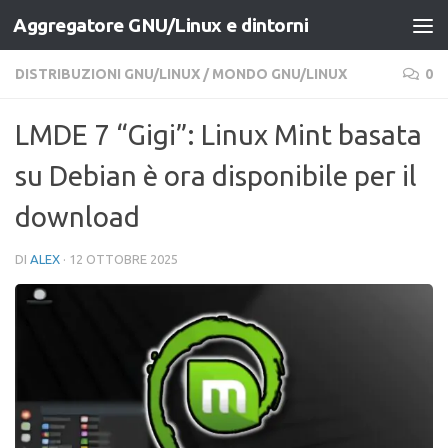
Aggregatore GNU/Linux e dintorni
Salta al contenuto
DISTRIBUZIONI GNU/LINUX
/
MONDO GNU/LINUX
0
LMDE 7 “Gigi”: Linux Mint basata
su Debian è ora disponibile per il
download
DI
ALEX
·
12 OTTOBRE 2025