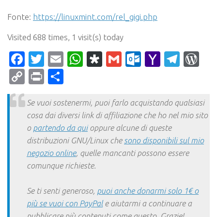
Fonte:
https://linuxmint.com/rel_gigi.php
Visited 688 times, 1 visit(s) today
Facebook
Twitter
Email
WhatsApp
Diaspora
Gmail
Outlook.c
Yahoo
Tele
Wo
Mail
Copy
Print
Condividi
Link
Se vuoi sostenermi, puoi farlo acquistando qualsiasi
cosa dai diversi link di affiliazione che ho nel mio sito
o
partendo da qui
oppure alcune di queste
distribuzioni GNU/Linux che
sono disponibili sul mio
negozio online
, quelle mancanti possono essere
comunque richieste.
Se ti senti generoso,
puoi anche donarmi solo 1€ o
più se vuoi con PayPal
e aiutarmi a continuare a
pubblicare più contenuti come questo. Grazie!