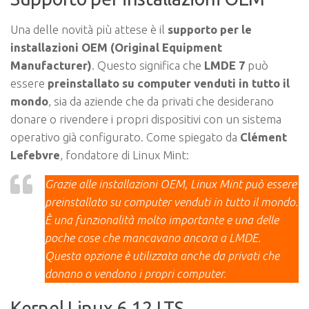
Una delle novità più attese è il
supporto per le
installazioni OEM (Original Equipment
Manufacturer)
. Questo significa che
LMDE 7
può
essere
preinstallato su computer venduti in tutto il
mondo
, sia da aziende che da privati che desiderano
donare o rivendere i propri dispositivi con un sistema
operativo già configurato. Come spiegato da
Clément
Lefebvre
, fondatore di Linux Mint:
Grazie alle installazioni OEM, Linux Mint può essere
preinstallato su computer venduti in tutto il mondo.
È una funzionalità molto importante e una delle
poche cose che mancavano ancora a LMDE.
Questa opzione è utilizzata anche da privati che
donano o vendono i propri computer.
Kernel Linux 6.12 LTS