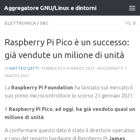
Aggregatore GNU/Linux e dintorni
Salta al contenuto
ELETTRONICA
/
SBC
0
Raspberry Pi Pico è un successo:
già vendute un milione di unità
DI
MATTEO GATTI
· PUBBLICATO
6 MARZO 2021
· AGGIORNATO
7
MARZO 2021
La
Raspberry Pi Foundation
ha lanciato sul mercato il
suo primo microcontrollore lo scorso 21 gennaio 2021.
Il
Raspberry Pi
Pico
,
ad oggi
,
ha già venduto quasi un
milione di unità
.
A confermare questo dato è stato il direttore operativo
e capo del reparto hardware di Raspberry Pi
James