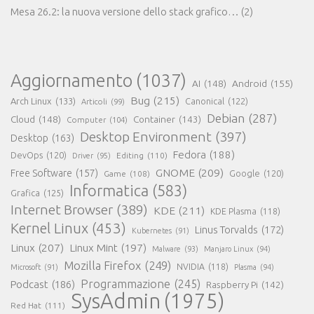
Mesa 26.2: la nuova versione dello stack grafico…
(2)
Aggiornamento
(1037)
AI
(148)
Android
(155)
Bug
(215)
Arch Linux
(133)
Canonical
(122)
Articoli
(99)
Debian
(287)
Cloud
(148)
Container
(143)
Computer
(104)
Desktop Environment
(397)
Desktop
(163)
Fedora
(188)
DevOps
(120)
Editing
(110)
Driver
(95)
GNOME
(209)
Free Software
(157)
Game
(108)
Google
(120)
Informatica
(583)
Grafica
(125)
Internet Browser
(389)
KDE
(211)
KDE Plasma
(118)
Kernel Linux
(453)
Linus Torvalds
(172)
Kubernetes
(91)
Linux
(207)
Linux Mint
(197)
Malware
(93)
Manjaro Linux
(94)
Mozilla Firefox
(249)
NVIDIA
(118)
Microsoft
(91)
Plasma
(94)
Programmazione
(245)
Podcast
(186)
Raspberry Pi
(142)
SysAdmin
(1975)
Red Hat
(111)