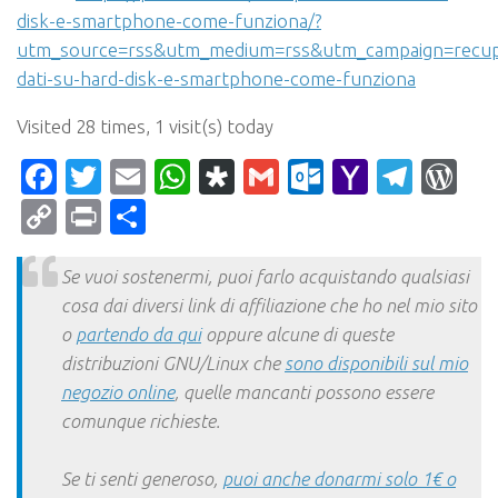
disk-e-smartphone-come-funziona/?
utm_source=rss&utm_medium=rss&utm_campaign=recup
dati-su-hard-disk-e-smartphone-come-funziona
Visited 28 times, 1 visit(s) today
Facebook
Twitter
Email
WhatsApp
Diaspora
Gmail
Outlook.c
Yahoo
Tele
Wo
Mail
Copy
Print
Condividi
Link
Se vuoi sostenermi, puoi farlo acquistando qualsiasi
cosa dai diversi link di affiliazione che ho nel mio sito
o
partendo da qui
oppure alcune di queste
distribuzioni GNU/Linux che
sono disponibili sul mio
negozio online
, quelle mancanti possono essere
comunque richieste.
Se ti senti generoso,
puoi anche donarmi solo 1€ o