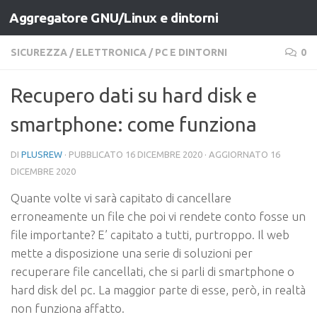
Aggregatore GNU/Linux e dintorni
Salta al contenuto
SICUREZZA
/
ELETTRONICA
/
PC E DINTORNI
0
Recupero dati su hard disk e
smartphone: come funziona
DI
PLUSREW
· PUBBLICATO
16 DICEMBRE 2020
· AGGIORNATO
16
DICEMBRE 2020
Quante volte vi sarà capitato di cancellare
erroneamente un file che poi vi rendete conto fosse un
file importante? E’ capitato a tutti, purtroppo. Il web
mette a disposizione una serie di soluzioni per
recuperare file cancellati, che si parli di smartphone o
hard disk del pc. La maggior parte di esse, però, in realtà
non funziona affatto.