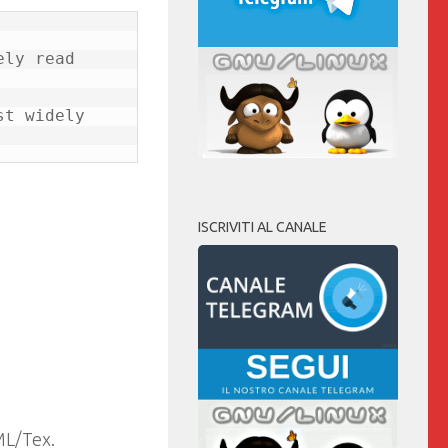
ly read 
t widely 
ISCRIVITI AL CANALE
ML/Tex.