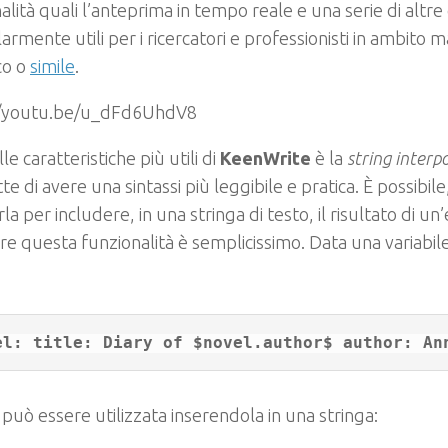
alità quali l’anteprima in tempo reale e una serie di altre 
larmente utili per i ricercatori e professionisti in ambito 
ico o
simile
.
//youtu.be/u_dFd6UhdV8
le caratteristiche più utili di
KeenWrite
è la
string interp
e di avere una sintassi più leggibile e pratica. È possibil
rla per includere, in una stringa di testo, il risultato di u
are questa funzionalità è semplicissimo. Data una variabil
può essere utilizzata inserendola in una stringa: