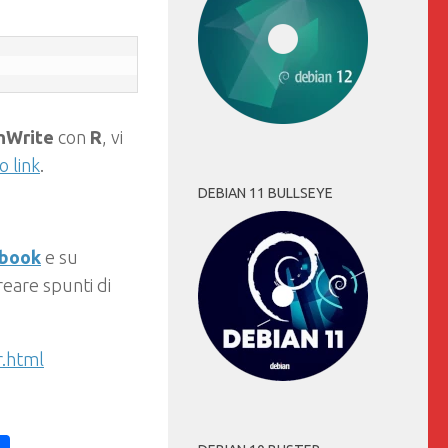
nWrite
con
R
, vi
 link
.
DEBIAN 11 BULLSEYE
ebook
e su
eare spunti di
r.html