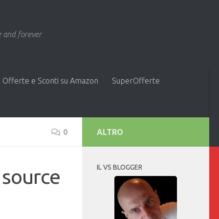
 and forever
 Offerte e Sconti su Amazon
SuperOfferte
0
ALTRO
IL VS BLOGGER
 source