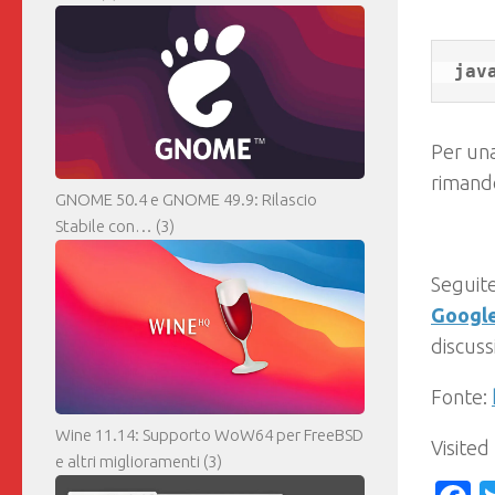
Per una
rimando
GNOME 50.4 e GNOME 49.9: Rilascio
Stabile con…
(3)
Seguite
Googl
discuss
Fonte:
Wine 11.14: Supporto WoW64 per FreeBSD
Visited
e altri miglioramenti
(3)