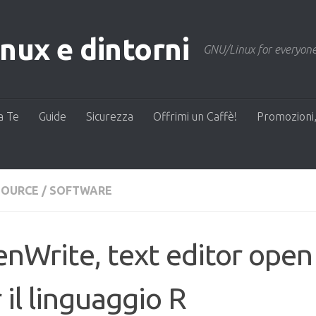
ux e dintorni
GNU/Linux for everyone
a Te
Guide
Sicurezza
Offrimi un Caffè!
Promozioni,
SOURCE
/
SOFTWARE
nWrite, text editor open
 il linguaggio R