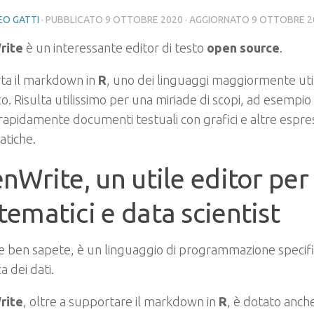
O GATTI
· PUBBLICATO
9 OTTOBRE 2020
· AGGIORNATO
9 OTTOBRE 2
rite
è un interessante editor di testo
open source
.
ta il markdown in
R
, uno dei linguaggi maggiormente util
ico. Risulta utilissimo per una miriade di scopi, ad esempi
rapidamente documenti testuali con grafici e altre espres
tiche.
nWrite, un utile editor per
ematici e data scientist
e ben sapete, è un linguaggio di programmazione specifico
ca dei dati.
rite
, oltre a supportare il markdown in
R
, è dotato anche