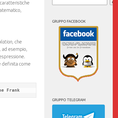
caratteristiche
Cer
matematico,
GRUPPO FACEBOOK
olation
, che
e, ad esempio,
n’espressione.
e definita come
GRUPPO TELEGRAM