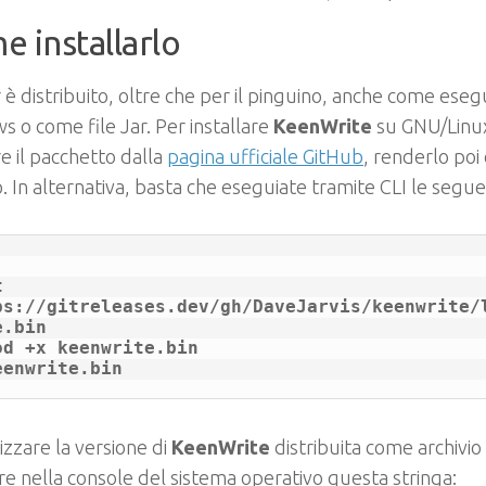
 installarlo
r è distribuito, oltre che per il pinguino, anche come eseg
 o come file Jar. Per installare
KeenWrite
su GNU/Linux
re il pacchetto dalla
pagina ufficiale GitHub
, renderlo poi
o. In alternativa, basta che eseguiate tramite CLI le seguen
 
ps://gitreleases.dev/gh/DaveJarvis/keenwrite/
.bin

od +x keenwrite.bin

lizzare la versione di
KeenWrite
distribuita come archivio 
are nella console del sistema operativo questa stringa: