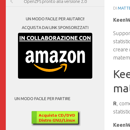
OpenZFS pronto alla versione 2.0
DI
MATTE
UN MODO FACILE PER AIUTARCI!
KeenW
ACQUISTA DAI LINK SPONSORIZZATI
Suppor
statist
creare 
matema
Kee
mat
UN MODO FACILE PER PARTIRE
R
, com
statisti
KeenW