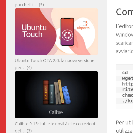
pacchetti…
(5)
Come
L’edito
Windows
scarica
avviarl
Ubuntu Touch OTA 2.0: la nuova versione
per…
(4)
cd

wget
htt
rite
chm
Per uti
Calibre 9.13: tutte le novità e le correzioni
utilizz
del…
(3)