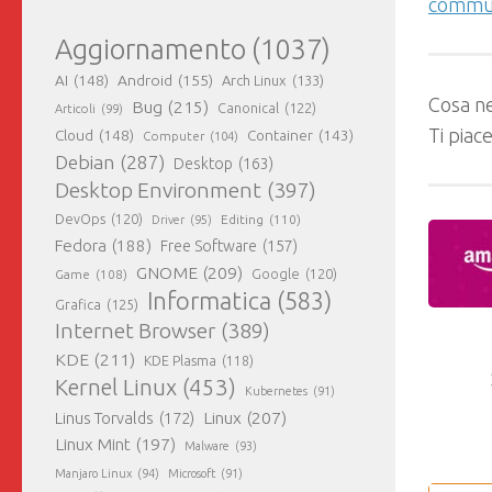
commun
Aggiornamento
(1037)
AI
(148)
Android
(155)
Arch Linux
(133)
Cosa ne
Bug
(215)
Canonical
(122)
Articoli
(99)
Ti piac
Cloud
(148)
Container
(143)
Computer
(104)
Debian
(287)
Desktop
(163)
Desktop Environment
(397)
DevOps
(120)
Editing
(110)
Driver
(95)
Fedora
(188)
Free Software
(157)
GNOME
(209)
Game
(108)
Google
(120)
Informatica
(583)
Grafica
(125)
Internet Browser
(389)
KDE
(211)
KDE Plasma
(118)
Kernel Linux
(453)
Kubernetes
(91)
Linux
(207)
Linus Torvalds
(172)
Linux Mint
(197)
Malware
(93)
Manjaro Linux
(94)
Microsoft
(91)