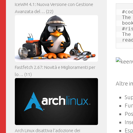
IceWM 4.1: Nuova Versione con Gestione
Avanzata del…
(22)
#cod
The
boo
#ris
The
rea
Fastfetch 2.67: Novità e Miglioramenti per
lo…
(11)
Altre i
Sup
Fun
Poss
Ins
Esp
Arch Linux disattiva l’adozione dei