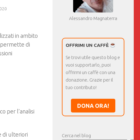
020
Alessandro Magnaterra
izzati in ambito
o permette di
OFFRIMI UN CAFFÈ
sioni
Se trovi utile questo blog e
vuoi supportarlo, puoi
offrirmi un caffè con una
donazione. Grazie per il
tuo contributo!
DONA ORA!
 per l’analisi
 di ulteriori
Cerca nel blog