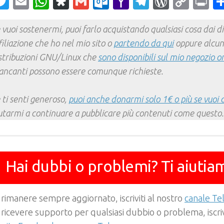
acebook
Twitter
Email
WhatsApp
Diaspora
Gmail
Outlook.com
Yahoo
Telegram
WordPr
Cop
Pr
Mail
Link
 vuoi sostenermi, puoi farlo acquistando qualsiasi cosa dai div
filiazione che ho nel mio sito o
partendo da qui
oppure alcun
stribuzioni GNU/Linux che
sono disponibili sul mio negozio o
ncanti possono essere comunque richieste.
 ti senti generoso,
puoi anche donarmi solo 1€ o più se vuoi 
utarmi a continuare a pubblicare più contenuti come questo.
Hai dubbi o problemi? Ti aiutia
 rimanere sempre aggiornato, iscriviti al nostro
canale T
 ricevere supporto per qualsiasi dubbio o problema, iscrivi