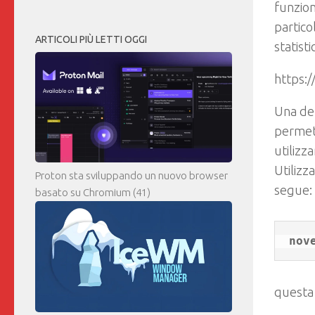
funzion
partico
ARTICOLI PIÙ LETTI OGGI
statist
https:
Una del
permett
utilizza
Utilizz
Proton sta sviluppando un nuovo browser
segue:
basato su Chromium
(41)
questa 