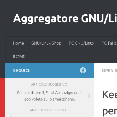
Salta al contenuto
Aggregatore GNU/Lin
Home
GNU/Linux Shop
PC GNU/Linux
PC Fai d
Iscriviti
SEGUICI:
OPEN 
ARTICOLO SUCCESSIVO
Kee
Purism Librem 5, Fund Campaign: quali
app volete sullo smartphone?
per
ARTICOLO PRECEDENTE