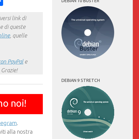
ess
y
int
Condividi
DEBIAN 10 BUSTER
ersi link di
e di queste
nline
, quelle
con PayPal
e
 Grazie!
DEBIAN 9 STRETCH
mo noi!
elegram
.
ti alla nostra