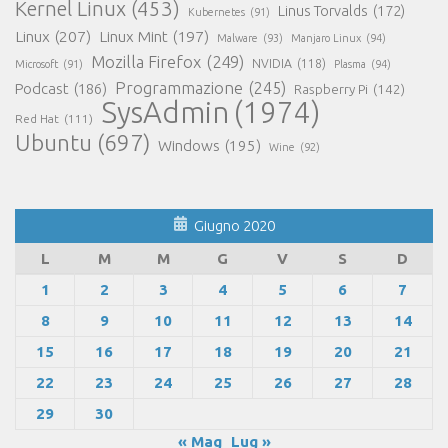
Kernel Linux
(453)
Linus Torvalds
(172)
Kubernetes
(91)
Linux
(207)
Linux Mint
(197)
Malware
(93)
Manjaro Linux
(94)
Mozilla Firefox
(249)
NVIDIA
(118)
Microsoft
(91)
Plasma
(94)
Programmazione
(245)
Podcast
(186)
Raspberry Pi
(142)
SysAdmin
(1974)
Red Hat
(111)
Ubuntu
(697)
Windows
(195)
Wine
(92)
Giugno 2020
L
M
M
G
V
S
D
1
2
3
4
5
6
7
8
9
10
11
12
13
14
15
16
17
18
19
20
21
22
23
24
25
26
27
28
29
30
« Mag
Lug »