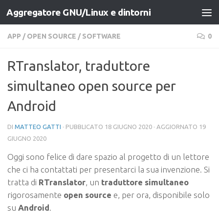
Aggregatore GNU/Linux e dintorni
Salta al contenuto
APP
/
OPEN SOURCE
/
SOFTWARE
0
RTranslator, traduttore
simultaneo open source per
Android
DI
MATTEO GATTI
· PUBBLICATO
18 GIUGNO 2020
· AGGIORNATO
19
GIUGNO 2020
Oggi sono felice di dare spazio al progetto di un lettore
che ci ha contattati per presentarci la sua invenzione. Si
tratta di
RTranslator
, un
traduttore simultaneo
rigorosamente
open source
e, per ora, disponibile solo
su
Android
.