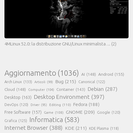
4MLinux 52.0: la distribuzione GNU/Linux minimalista…
(2)
Aggiornamento
(1036)
AI
(148)
Android
(155)
Bug
(215)
Arch Linux
(133)
Canonical
(122)
Articoli
(99)
Debian
(287)
Cloud
(148)
Container
(143)
Computer
(104)
Desktop Environment
(397)
Desktop
(163)
Fedora
(188)
DevOps
(120)
Editing
(110)
Driver
(95)
GNOME
(209)
Free Software
(157)
Game
(108)
Google
(120)
Informatica
(583)
Grafica
(125)
Internet Browser
(388)
KDE
(211)
KDE Plasma
(118)