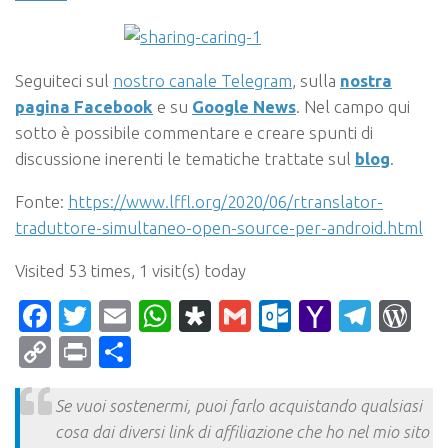
Seguiteci sul
nostro canale Telegram
, sulla
nostra
pagina Facebook
e su
Google News
. Nel campo qui
sotto è possibile commentare e creare spunti di
discussione inerenti le tematiche trattate sul
blog
.
Fonte:
https://www.lffl.org/2020/06/rtranslator-
traduttore-simultaneo-open-source-per-android.html
Visited 53 times, 1 visit(s) today
Facebook
Twitter
Email
WhatsApp
Diaspora
Gmail
Outlook.c
Yahoo
Tele
Wo
Mail
Copy
Print
Condividi
Link
Se vuoi sostenermi, puoi farlo acquistando qualsiasi
cosa dai diversi link di affiliazione che ho nel mio sito