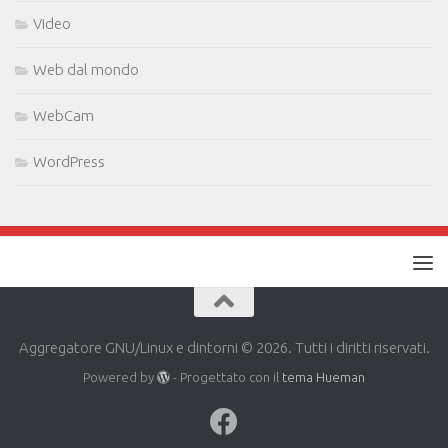
Video
Web dal mondo
WebCam
WordPress
Aggregatore GNU/Linux e dintorni © 2026. Tutti i diritti riservati.
Powered by
- Progettato con il
tema Hueman