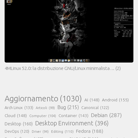
4MLinux 52.0: la distribuzione GNU/Linux minimalista…
(2)
Aggiornamento
(1030)
AI
(148)
Android
(155)
Bug
(215)
Arch Linux
(133)
Canonical
(122)
Articoli
(99)
Debian
(287)
Cloud
(148)
Container
(143)
Computer
(104)
Desktop Environment
(396)
Desktop
(160)
Fedora
(188)
DevOps
(120)
Editing
(110)
Driver
(94)