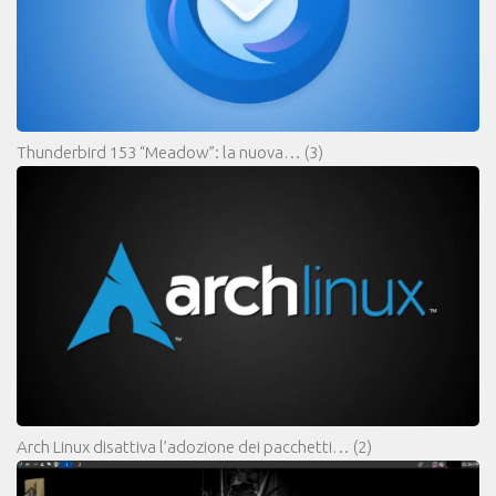
Thunderbird 153 “Meadow”: la nuova…
(3)
Arch Linux disattiva l’adozione dei pacchetti…
(2)