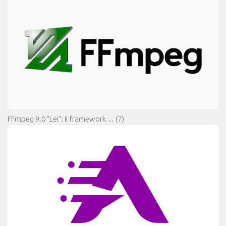
FFmpeg 9.0 “Lei”: il framework…
(7)