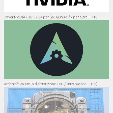
Driver NVIDIA 610.57.04 per GNU/Linux: fix per oltre…
(18)
Archcraft 26.08: la distribuzione GNU/Linux basata…
(15)