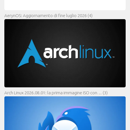
AerynOS: Aggiornamento di fine luglio 2026
(4)
Arch Linux 2026.08.01: la prima immagine ISO con…
(3)