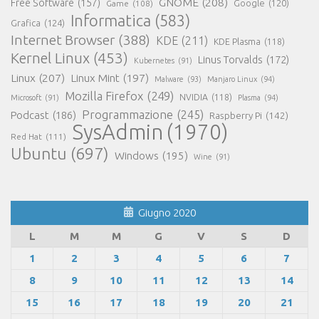
GNOME
(208)
Free Software
(157)
Google
(120)
Game
(108)
Informatica
(583)
Grafica
(124)
Internet Browser
(388)
KDE
(211)
KDE Plasma
(118)
Kernel Linux
(453)
Linus Torvalds
(172)
Kubernetes
(91)
Linux
(207)
Linux Mint
(197)
Malware
(93)
Manjaro Linux
(94)
Mozilla Firefox
(249)
NVIDIA
(118)
Microsoft
(91)
Plasma
(94)
Programmazione
(245)
Podcast
(186)
Raspberry Pi
(142)
SysAdmin
(1970)
Red Hat
(111)
Ubuntu
(697)
Windows
(195)
Wine
(91)
Giugno 2020
L
M
M
G
V
S
D
1
2
3
4
5
6
7
8
9
10
11
12
13
14
15
16
17
18
19
20
21