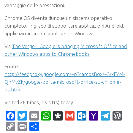
vantaggio delle prestazioni.
Chrome OS diventa dunque un sistema operativo
completo, in grado di supportare applicazioni Android,
applicazioni Linux e applicazioni Windows.
Via
The Verge – Google is bringing Microsoft Office and
other Windows apps to Chromebooks
Fonte:
http://feedproxy.google.com/~r/MarcosBox/~3/xFYM-
QhMvZk/google-porta-microsoft-office-su-chrome-
os.html
Visited 26 times, 1 visit(s) today
Facebook
Twitter
Email
WhatsApp
Diaspora
Gmail
Outlook.c
Yahoo
Tele
Wo
Mail
Copy
Print
Condividi