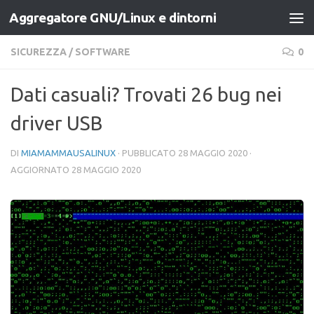
Aggregatore GNU/Linux e dintorni
Salta al contenuto
SICUREZZA
/
SOFTWARE
0
Dati casuali? Trovati 26 bug nei
driver USB
DI
MIAMAMMAUSALINUX
· PUBBLICATO
28 MAGGIO 2020
·
AGGIORNATO
28 MAGGIO 2020