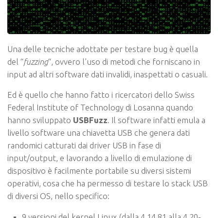
Una delle tecniche adottate per testare bug è quella
del “
fuzzing
“, ovvero l’uso di metodi che forniscano in
input ad altri software dati invalidi, inaspettati o casuali.
Ed è quello che hanno fatto i ricercatori dello Swiss
Federal Institute of Technology di Losanna quando
hanno sviluppato
USBFuzz
. Il software infatti emula a
livello software una chiavetta USB che genera dati
randomici catturati dai driver USB in fase di
input/output, e lavorando a livello di emulazione di
dispositivo è facilmente portabile su diversi sistemi
operativi, cosa che ha permesso di testare lo stack USB
di diversi OS, nello specifico:
9 versioni del kernel Linux (dalla 4.14.81 alla 4.20-