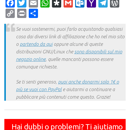
Facebook
Twitter
Email
WhatsApp
Diaspora
Gmail
Outlook.c
Yahoo
Tele
Wo
Mail
Copy
Print
Condividi
Link
Se vuoi sostenermi, puoi farlo acquistando qualsiasi
cosa dai diversi link di affiliazione che ho nel mio sito
o
partendo da qui
oppure alcune di queste
distribuzioni GNU/Linux che
sono disponibili sul mio
negozio online
, quelle mancanti possono essere
comunque richieste.
Se ti senti generoso,
puoi anche donarmi solo 1€ o
più se vuoi con PayPal
e aiutarmi a continuare a
pubblicare più contenuti come questo. Grazie!
Hai dubbi o problemi? Ti aiutiamo