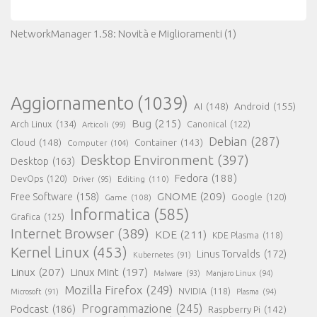
NetworkManager 1.58: Novità e Miglioramenti
(1)
Aggiornamento
(1039)
AI
(148)
Android
(155)
Bug
(215)
Arch Linux
(134)
Canonical
(122)
Articoli
(99)
Debian
(287)
Cloud
(148)
Container
(143)
Computer
(104)
Desktop Environment
(397)
Desktop
(163)
Fedora
(188)
DevOps
(120)
Editing
(110)
Driver
(95)
GNOME
(209)
Free Software
(158)
Game
(108)
Google
(120)
Informatica
(585)
Grafica
(125)
Internet Browser
(389)
KDE
(211)
KDE Plasma
(118)
Kernel Linux
(453)
Linus Torvalds
(172)
Kubernetes
(91)
Linux
(207)
Linux Mint
(197)
Malware
(93)
Manjaro Linux
(94)
Mozilla Firefox
(249)
NVIDIA
(118)
Microsoft
(91)
Plasma
(94)
Programmazione
(245)
Podcast
(186)
Raspberry Pi
(142)