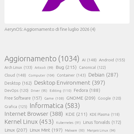
AerynOS: Aggiornamento di fine luglio 2026
(4)
Aggiornamento
(1034)
AI
(148)
Android
(155)
Bug
(215)
Arch Linux
(133)
Canonical
(122)
Articoli
(99)
Debian
(287)
Cloud
(148)
Container
(143)
Computer
(104)
Desktop Environment
(397)
Desktop
(162)
Fedora
(188)
DevOps
(120)
Editing
(110)
Driver
(95)
GNOME
(209)
Free Software
(157)
Game
(108)
Google
(120)
Informatica
(583)
Grafica
(125)
Internet Browser
(388)
KDE
(211)
KDE Plasma
(118)
Kernel Linux
(453)
Linus Torvalds
(172)
Kubernetes
(91)
Linux
(207)
Linux Mint
(197)
Malware
(93)
Manjaro Linux
(94)