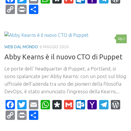
Mail
Copy
Print
Condividi
Link
0
WEB DAL MONDO
6 MAGGIO 2020
Abby Kearns è il nuovo CTO di Puppet
Le porte dell’ headquarter di Puppet, a Portland, si
sono spalancate per Abby Kearns: con un post sul blog
ufficiale dell’azienda tra uno dei pionieri della filosofia
DevOps, è stato annunciato l’ingresso della Kearns...
Facebook
Twitter
Email
WhatsApp
Diaspora
Gmail
Outlook.c
Yahoo
Tele
Wo
Mail
Copy
Print
Condividi
Link