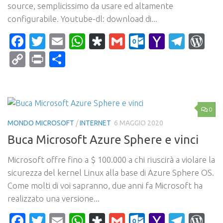
source, semplicissimo da usare ed altamente
configurabile. Youtube-dl: download di...
Facebook
Twitter
Email
WhatsApp
Diaspora
Gmail
Outlook.c
Yahoo
Tele
Wo
Mail
Copy
Print
Condividi
Link
0
MONDO MICROSOFT
/
INTERNET
6 MAGGIO 2020
Buca Microsoft Azure Sphere e vinci
Microsoft offre fino a $ 100.000 a chi riuscirà a violare la
sicurezza del kernel Linux alla base di Azure Sphere OS.
Come molti di voi sapranno, due anni fa Microsoft ha
realizzato una versione...
Facebook
Twitter
Email
WhatsApp
Diaspora
Gmail
Outlook.c
Yahoo
Tele
Wo