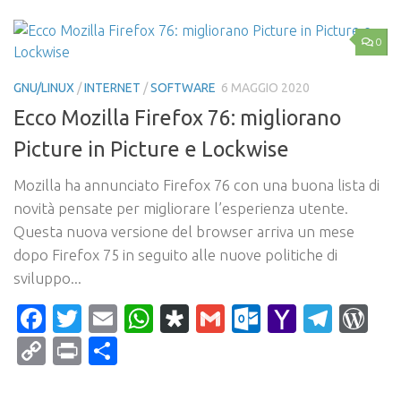
0
GNU/LINUX
/
INTERNET
/
SOFTWARE
6 MAGGIO 2020
Ecco Mozilla Firefox 76: migliorano
Picture in Picture e Lockwise
Mozilla ha annunciato Firefox 76 con una buona lista di
novità pensate per migliorare l’esperienza utente.
Questa nuova versione del browser arriva un mese
dopo Firefox 75 in seguito alle nuove politiche di
sviluppo...
Facebook
Twitter
Email
WhatsApp
Diaspora
Gmail
Outlook.c
Yahoo
Tele
Wo
Mail
Copy
Print
Condividi
Link