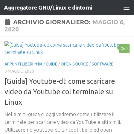
Aggregatore GNU/Linux e dintorni
Salta al contenuto
ARCHIVIO GIORNALIERO:
MAGGIO 6,
2020
0
APPUNTI LIBERI *NIX
/
GUIDE
/
OPEN SOURCE
/
SOFTWARE
6 MAGGIO 2020
[Guida] Youtube-dl: come scaricare
video da Youtube col terminale su
Linux
Nella mini-guida di oggi vedremo come utilizzare il
terminale per scaricare video da YouTube e siti simili.
Utilizzeremo youtube-dl, un tool libero ed open