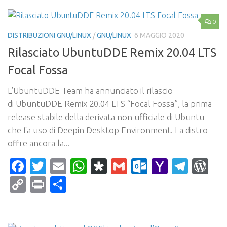
0
DISTRIBUZIONI GNU/LINUX
/
GNU/LINUX
6 MAGGIO 2020
Rilasciato UbuntuDDE Remix 20.04 LTS
Focal Fossa
L’UbuntuDDE Team ha annunciato il rilascio
di UbuntuDDE Remix 20.04 LTS “Focal Fossa”, la prima
release stabile della derivata non ufficiale di Ubuntu
che fa uso di Deepin Desktop Environment. La distro
offre ancora la...
Facebook
Twitter
Email
WhatsApp
Diaspora
Gmail
Outlook.c
Yahoo
Tele
Wo
Mail
Copy
Print
Condividi
Link