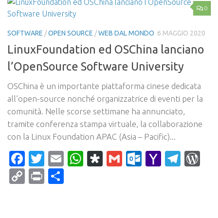
0
SOFTWARE
/
OPEN SOURCE
/
WEB DAL MONDO
6 MAGGIO 2020
LinuxFoundation ed OSChina lanciano
l’OpenSource Software University
OSChina è un importante piattaforma cinese dedicata
all’open-source nonché organizzatrice di eventi per la
comunità. Nelle scorse settimane ha annunciato,
tramite conferenza stampa virtuale, la collaborazione
con la Linux Foundation APAC (Asia – Pacific)...
Facebook
Twitter
Email
WhatsApp
Diaspora
Gmail
Outlook.c
Yahoo
Tele
Wo
Mail
Copy
Print
Condividi
Link