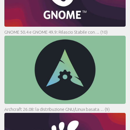
GNOME 50.4 e GNOME 49.9: Rilascio Stabile con…
(10)
Archcraft 26.08: la distribuzione GNU/Linux basata…
(9)