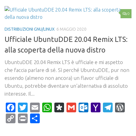
0
DISTRIBUZIONI GNU/LINUX
6 MAGGIO 2020
Ufficiale UbuntuDDE 20.04 Remix LTS:
alla scoperta della nuova distro
UbuntuDDE 20.04 Remix LTS è ufficiale e mi aspetto
che faccia parlare di sé. Sì perché UbuntuDDE, pur non
essendo (almeno non ancora) un flavor ufficiale di
Ubuntu, potrebbe diventare un’alternativa di assoluto
interesse. Il...
Facebook
Twitter
Email
WhatsApp
Diaspora
Gmail
Outlook.c
Yahoo
Tele
Wo
Mail
Copy
Print
Condividi
Link