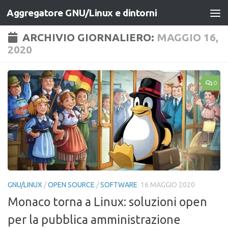
Aggregatore GNU/Linux e dintorni
Salta al contenuto
ARCHIVIO GIORNALIERO:
MAGGIO 16,
2020
0
GNU/LINUX
/
OPEN SOURCE
/
SOFTWARE
16 MAGGIO 2020
Monaco torna a Linux: soluzioni open
per la pubblica amministrazione