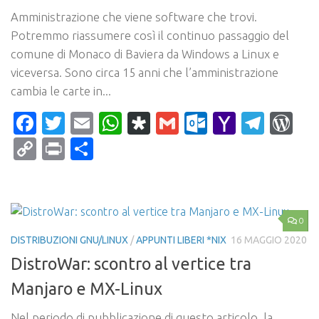
Amministrazione che viene software che trovi.
Potremmo riassumere così il continuo passaggio del
comune di Monaco di Baviera da Windows a Linux e
viceversa. Sono circa 15 anni che l’amministrazione
cambia le carte in...
Facebook
Twitter
Email
WhatsApp
Diaspora
Gmail
Outlook.c
Yahoo
Tele
Wo
Mail
Copy
Print
Condividi
Link
0
DISTRIBUZIONI GNU/LINUX
/
APPUNTI LIBERI *NIX
16 MAGGIO 2020
DistroWar: scontro al vertice tra
Manjaro e MX-Linux
Nel periodo di pubblicazione di questo articolo, la