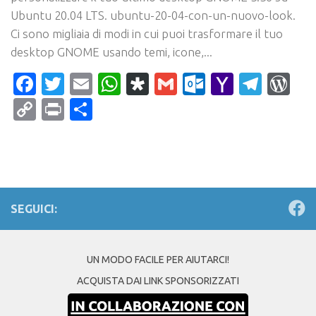
Ubuntu 20.04 LTS. ubuntu-20-04-con-un-nuovo-look.
Ci sono migliaia di modi in cui puoi trasformare il tuo
desktop GNOME usando temi, icone,...
Facebook
Twitter
Email
WhatsApp
Diaspora
Gmail
Outlook.c
Yahoo
Tele
Wo
Mail
Copy
Print
Condividi
Link
SEGUICI:
UN MODO FACILE PER AIUTARCI!
ACQUISTA DAI LINK SPONSORIZZATI