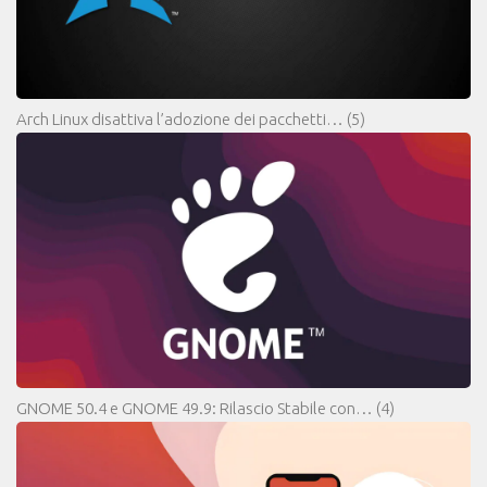
Arch Linux disattiva l’adozione dei pacchetti…
(5)
GNOME 50.4 e GNOME 49.9: Rilascio Stabile con…
(4)