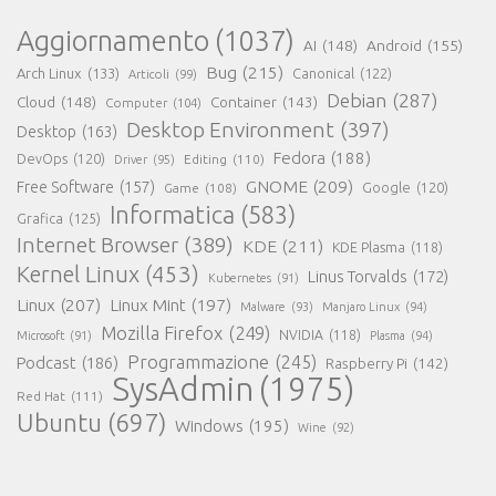
Aggiornamento
(1037)
AI
(148)
Android
(155)
Bug
(215)
Arch Linux
(133)
Canonical
(122)
Articoli
(99)
Debian
(287)
Cloud
(148)
Container
(143)
Computer
(104)
Desktop Environment
(397)
Desktop
(163)
Fedora
(188)
DevOps
(120)
Editing
(110)
Driver
(95)
GNOME
(209)
Free Software
(157)
Game
(108)
Google
(120)
Informatica
(583)
Grafica
(125)
Internet Browser
(389)
KDE
(211)
KDE Plasma
(118)
Kernel Linux
(453)
Linus Torvalds
(172)
Kubernetes
(91)
Linux
(207)
Linux Mint
(197)
Malware
(93)
Manjaro Linux
(94)
Mozilla Firefox
(249)
NVIDIA
(118)
Microsoft
(91)
Plasma
(94)
Programmazione
(245)
Podcast
(186)
Raspberry Pi
(142)
SysAdmin
(1975)
Red Hat
(111)
Ubuntu
(697)
Windows
(195)
Wine
(92)