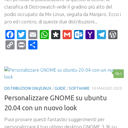
classifica di Distrowatch vede il gradino più alto del
podio occupato da Mx-Linux, seguita da Manjaro. Ecco i
pro ed i contro, di queste due distribuzioni...
Facebook
Twitter
Email
WhatsApp
Diaspora
Gmail
Outlook.c
Yahoo
Tele
Wo
Mail
Copy
Print
Condividi
Link
0
DISTRIBUZIONI GNU/LINUX
/
GUIDE
/
SOFTWARE
16 MAGGIO 2020
Personalizzare GNOME su ubuntu
20.04 con un nuovo look
Puoi provare questi fantastici suggerimenti per
personalizzare il tuo ultimo desktop GNOME 3.36 su