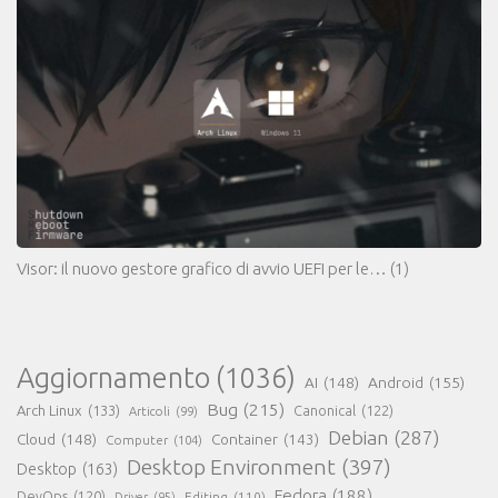
Visor: il nuovo gestore grafico di avvio UEFI per le…
(1)
Aggiornamento
(1036)
AI
(148)
Android
(155)
Bug
(215)
Arch Linux
(133)
Canonical
(122)
Articoli
(99)
Debian
(287)
Cloud
(148)
Container
(143)
Computer
(104)
Desktop Environment
(397)
Desktop
(163)
Fedora
(188)
DevOps
(120)
Editing
(110)
Driver
(95)