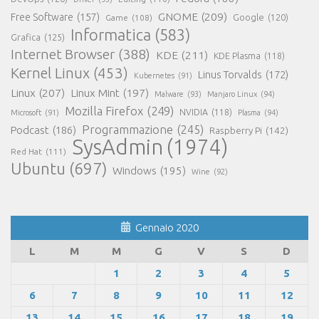
GNOME
(209)
Free Software
(157)
Game
(108)
Google
(120)
Informatica
(583)
Grafica
(125)
Internet Browser
(388)
KDE
(211)
KDE Plasma
(118)
Kernel Linux
(453)
Linus Torvalds
(172)
Kubernetes
(91)
Linux
(207)
Linux Mint
(197)
Malware
(93)
Manjaro Linux
(94)
Mozilla Firefox
(249)
NVIDIA
(118)
Microsoft
(91)
Plasma
(94)
Programmazione
(245)
Podcast
(186)
Raspberry Pi
(142)
SysAdmin
(1974)
Red Hat
(111)
Ubuntu
(697)
Windows
(195)
Wine
(92)
Gennaio 2020
L
M
M
G
V
S
D
1
2
3
4
5
6
7
8
9
10
11
12
13
14
15
16
17
18
19