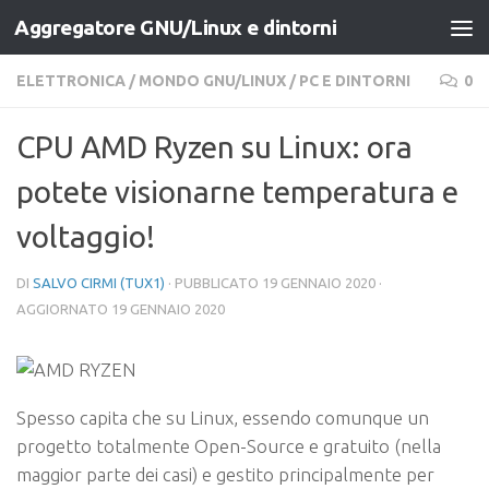
Aggregatore GNU/Linux e dintorni
Salta al contenuto
ELETTRONICA
/
MONDO GNU/LINUX
/
PC E DINTORNI
0
CPU AMD Ryzen su Linux: ora
potete visionarne temperatura e
voltaggio!
DI
SALVO CIRMI (TUX1)
· PUBBLICATO
19 GENNAIO 2020
·
AGGIORNATO
19 GENNAIO 2020
Spesso capita che su Linux, essendo comunque un
progetto totalmente Open-Source e gratuito (nella
maggior parte dei casi) e gestito principalmente per