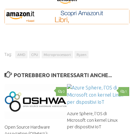
Tag:
AMD
CPU
Microprocessori
Ryzen
POTREBBERO INTERESSARTI ANCHE...
0
1
Azure Sphere, l’OS di
Microsoft con kernel Linux
per dispositivi IoT
Open Source Hardware
Association (OSHWA):