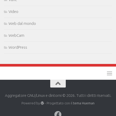
Video
Web dal mondo
WebCam
WordPress
Aggregatore GNU/Linux e dintorni © 2026. Tutti i diritti riservati.
Powered by
- Progettato con il
tema Hueman