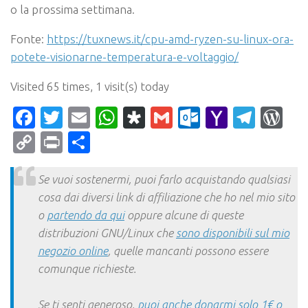
o la prossima settimana.
Fonte:
https://tuxnews.it/cpu-amd-ryzen-su-linux-ora-
potete-visionarne-temperatura-e-voltaggio/
Visited 65 times, 1 visit(s) today
Facebook
Twitter
Email
WhatsApp
Diaspora
Gmail
Outlook.c
Yahoo
Tele
Wo
Mail
Copy
Print
Condividi
Link
Se vuoi sostenermi, puoi farlo acquistando qualsiasi
cosa dai diversi link di affiliazione che ho nel mio sito
o
partendo da qui
oppure alcune di queste
distribuzioni GNU/Linux che
sono disponibili sul mio
negozio online
, quelle mancanti possono essere
comunque richieste.
Se ti senti generoso,
puoi anche donarmi solo 1€ o