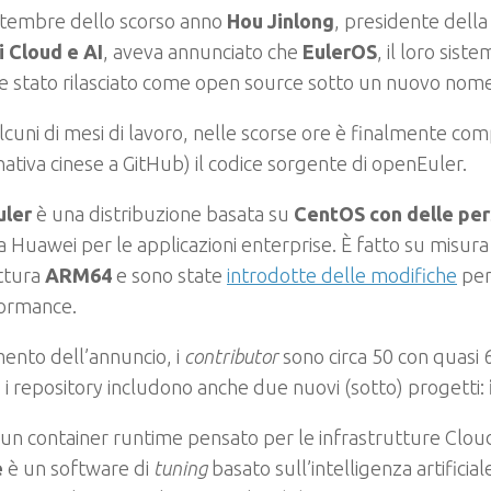
ttembre dello scorso anno
Hou Jinlong
, presidente della 
 Cloud e AI
, aveva annunciato che
EulerOS
, il loro sist
e stato rilasciato come open source sotto un nuovo nom
cuni di mesi di lavoro, nelle scorse ore è finalmente co
rnativa cinese a GitHub) il codice sorgente di openEuler.
ler
è una distribuzione basata su
CentOS con delle per
a Huawei per le applicazioni enterprise. È fatto su misura
ttura
ARM64
e sono state
introdotte delle modifiche
per
formance.
ento dell’annuncio, i
contributor
sono circa 50 con quasi
, i repository includono anche due nuovi (sotto) progetti:
un container runtime pensato per le infrastrutture Clo
e
è un software di
tuning
basato sull’intelligenza artificial