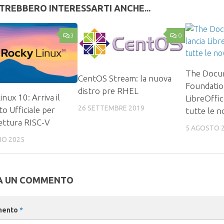
TREBBERO INTERESSARTI ANCHE...
3
0
The Docu
CentOS Stream: la nuova
Foundatio
distro pre RHEL
nux 10: Arriva il
LibreOffic
26 SETTEMBRE 2019
o Ufficiale per
tutte le no
tettura RISC-V
5 AGOSTO 
IO 2025
A UN COMMENTO
mento
*