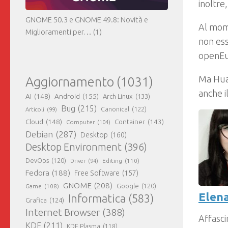
inoltre
GNOME 50.3 e GNOME 49.8: Novità e
Al mo
Miglioramenti per…
(1)
non ess
openEul
Ma Huaw
Aggiornamento
(1031)
anche i
AI
(148)
Android
(155)
Arch Linux
(133)
Bug
(215)
Canonical
(122)
Articoli
(99)
Cloud
(148)
Container
(143)
Computer
(104)
Debian
(287)
Desktop
(160)
Desktop Environment
(396)
DevOps
(120)
Editing
(110)
Driver
(94)
Fedora
(188)
Free Software
(157)
GNOME
(208)
Google
(120)
Game
(108)
Elena
Informatica
(583)
Grafica
(124)
Internet Browser
(388)
Affasci
KDE
(211)
KDE Plasma
(118)