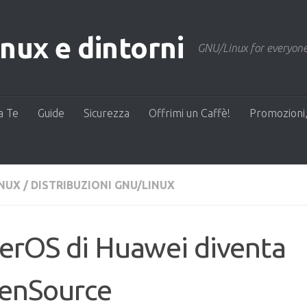
ux e dintorni
GNU/Linux for everyone
a Te
Guide
Sicurezza
Offrimi un Caffè!
Promozioni,
INUX
/
DISTRIBUZIONI GNU/LINUX
erOS di Huawei diventa
enSource