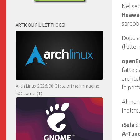
Nel se
Huawei
sarebb
ARTICOLI PIÙ LETTI OGGI
Dopo al
(l’alte
openEu
fatte d
archite
Arch Linux 2026.08.01: la prima immagine
le per
ISO con…
(1)
Al mom
Inoltre
iSula
è 
A-Tun