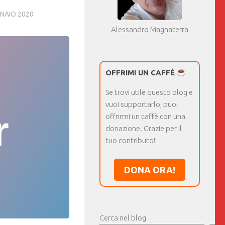
NAIO 2020
Alessandro Magnaterra
OFFRIMI UN CAFFÈ
Se trovi utile questo blog e
vuoi supportarlo, puoi
offrirmi un caffè con una
donazione. Grazie per il
tuo contributo!
DONA ORA!
Cerca nel blog