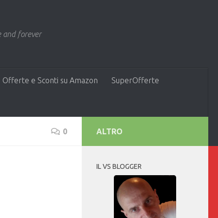
 and forever
 Offerte e Sconti su Amazon
SuperOfferte
0
ALTRO
IL VS BLOGGER