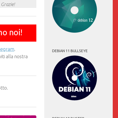
 Grazie!
mo noi!
elegram
.
DEBIAN 11 BULLSEYE
ti alla nostra
tto.