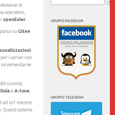
Cer
divisione di
ema operativo,
e:
openEuler
.
GRUPPO FACEBOOK
mparso su
Gitee
sonalizzazioni
 per i server con
 incrementarne
 600 commit.
iSula
e
A-tune
.
GRUPPO TELEGRAM
ud ed IoT mentre
e. Questi sistemi,