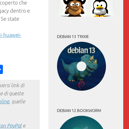
scoperto che
egacy dentro e
 Se state
i-huawei-
DEBIAN 13 TRIXIE
ess
y
int
Condividi
ersi link di
e di queste
nline
, quelle
DEBIAN 12 BOOKWORM
con PayPal
e