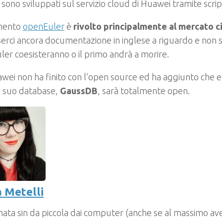
, sono sviluppati sul servizio cloud di Huawei tramite scri
mento
openEuler
è
rivolto principalmente al mercato c
erci ancora documentazione in inglese a riguardo e non s
er coesisteranno o il primo andrà a morire.
ei non ha finito con l’open source ed ha aggiunto che 
l suo database,
GaussDB
, sarà totalmente open.
 Metelli
nata sin da piccola dai computer (anche se al massimo ave