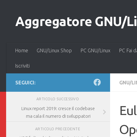
Salta al contenuto
Aggregatore GNU/Lin
Home
GNU/Linux Shop
PC GNU/Linux
PC Fai d
Iscriviti
SEGUICI:
GNU/L
ARTICOLO SUCCESSIVO
Eul
Linux report 2019: cresce il codebase
ma cala il numero di sviluppatori
Op
ARTICOLO PRECEDENTE