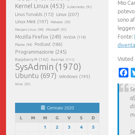
Mio Car
Kernel Linux
(453)
Kubernetes
(91)
potevo 
Linux
(207)
Linus Torvalds
(172)
sono af
Linux Mint
(197)
Malware
(93)
leggend
Manjaro Linux
(94)
Microsoft
(91)
Fonte:
Mozilla Firefox
(249)
NVIDIA
(118)
Podcast
(186)
divent
Plasma
(94)
Programmazione
(245)
Visited
Raspberry Pi
(142)
Red Hat
(111)
SysAdmin
(1970)
F
Ubuntu
(697)
Windows
(195)
Wine
(91)
Se
af
di
Gennaio 2020
ma
L
M
M
G
V
S
D
1
2
3
4
5
Se