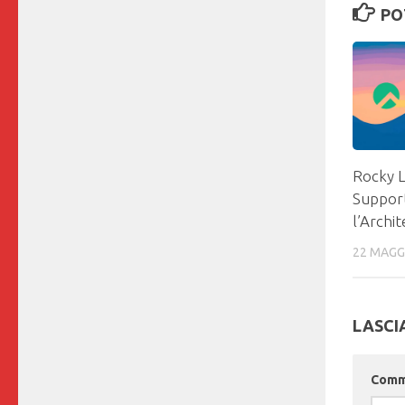
PO
Rocky Li
Support
l’Archi
22 MAGG
LASCI
Com