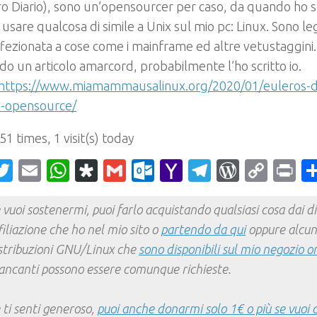
o Diario), sono un’opensourcer per caso, da quando ho 
usare qualcosa di simile a Unix sul mio pc: Linux. Sono l
fezionata a cose come i mainframe ed altre vetustaggini.
o un articolo amarcord, probabilmente l’ho scritto io.
https://www.miamammausalinux.org/2020/01/euleros-d
a-opensource/
 51 times, 1 visit(s) today
acebook
Twitter
Email
WhatsApp
Diaspora
Gmail
Outlook.com
Yahoo
Telegram
WordPr
Cop
Pr
Mail
Link
 vuoi sostenermi, puoi farlo acquistando qualsiasi cosa dai div
filiazione che ho nel mio sito o
partendo da qui
oppure alcun
stribuzioni GNU/Linux che
sono disponibili sul mio negozio o
ncanti possono essere comunque richieste.
 ti senti generoso,
puoi anche donarmi solo 1€ o più se vuoi 