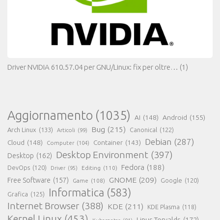
Driver NVIDIA 610.57.04 per GNU/Linux: fix per oltre…
(1)
Aggiornamento
(1035)
AI
(148)
Android
(155)
Bug
(215)
Arch Linux
(133)
Canonical
(122)
Articoli
(99)
Debian
(287)
Cloud
(148)
Container
(143)
Computer
(104)
Desktop Environment
(397)
Desktop
(162)
Fedora
(188)
DevOps
(120)
Editing
(110)
Driver
(95)
GNOME
(209)
Free Software
(157)
Game
(108)
Google
(120)
Informatica
(583)
Grafica
(125)
Internet Browser
(388)
KDE
(211)
KDE Plasma
(118)
Kernel Linux
(453)
Linus Torvalds
(172)