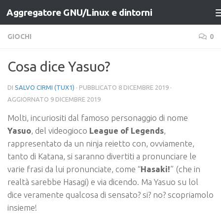
Aggregatore GNU/Linux e dintorni
Salta al contenuto
GIOCHI
0
Cosa dice Yasuo?
DI
SALVO CIRMI (TUX1)
· PUBBLICATO
8 DICEMBRE 2019
·
AGGIORNATO
9 DICEMBRE 2019
Molti, incuriositi dal famoso personaggio di nome
Yasuo
, del videogioco
League of Legends
,
rappresentato da un ninja reietto con, ovviamente,
tanto di Katana, si saranno divertiti a pronunciare le
varie frasi da lui pronunciate, come “
Hasaki!
” (che in
realtà sarebbe Hasagi) e via dicendo. Ma Yasuo su lol
dice veramente qualcosa di sensato? si? no? scopriamolo
insieme!