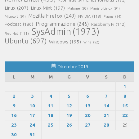
Kubernetes
(91)
Linux
(207)
Linux Mint
(197)
Malware
(93)
Manjaro Linux
(94)
Mozilla Firefox
(249)
NVIDIA
(118)
Microsoft
(91)
Plasma
(94)
Programmazione
(245)
Podcast
(186)
Raspberry Pi
(142)
SysAdmin
(1973)
Red Hat
(111)
Ubuntu
(697)
Windows
(195)
Wine
(92)
Dicembre 2019
L
M
M
G
V
S
D
1
2
3
4
5
6
7
8
9
10
11
12
13
14
15
16
17
18
19
20
21
22
23
24
25
26
27
28
29
30
31