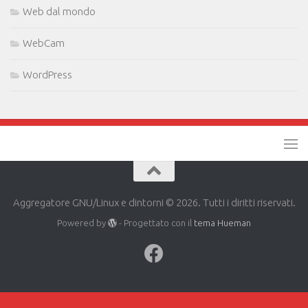
Web dal mondo
WebCam
WordPress
Aggregatore GNU/Linux e dintorni © 2026. Tutti i diritti riservati.
Powered by
- Progettato con il
tema Hueman