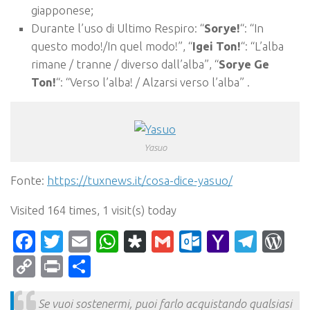
giapponese;
Durante l’uso di Ultimo Respiro: “
Sorye!
“: “In
questo modo!/In quel modo!”, “
Igei Ton!
“: “L’alba
rimane / tranne / diverso dall’alba”, “
Sorye Ge
Ton!
“: “Verso l’alba! / Alzarsi verso l’alba” .
Yasuo
Fonte:
https://tuxnews.it/cosa-dice-yasuo/
Visited 164 times, 1 visit(s) today
Facebook
Twitter
Email
WhatsApp
Diaspora
Gmail
Outlook.c
Yahoo
Tele
Wo
Mail
Copy
Print
Condividi
Link
Se vuoi sostenermi, puoi farlo acquistando qualsiasi