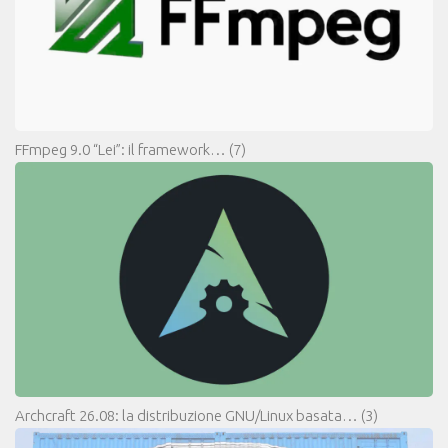
FFmpeg 9.0 “Lei”: il framework…
(7)
Archcraft 26.08: la distribuzione GNU/Linux basata…
(3)