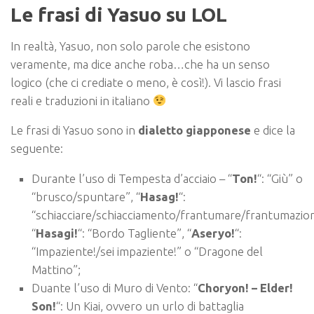
Le frasi di Yasuo su LOL
In realtà, Yasuo, non solo parole che esistono
veramente, ma dice anche roba…che ha un senso
logico (che ci crediate o meno, è così!). Vi lascio frasi
reali e traduzioni in italiano
Le frasi di Yasuo sono in
dialetto giapponese
e dice la
seguente:
Durante l’uso di Tempesta d’acciaio – “
Ton!
“: “Giù” o
“brusco/spuntare”, “
Hasag!
“:
“schiacciare/schiacciamento/frantumare/frantumazio
“
Hasagi!
“: “Bordo Tagliente”, “
Aseryo!
“:
“Impaziente!/sei impaziente!” o “Dragone del
Mattino”;
Duante l’uso di Muro di Vento: “
Choryon! – Elder!
Son!
“: Un Kiai, ovvero un urlo di battaglia