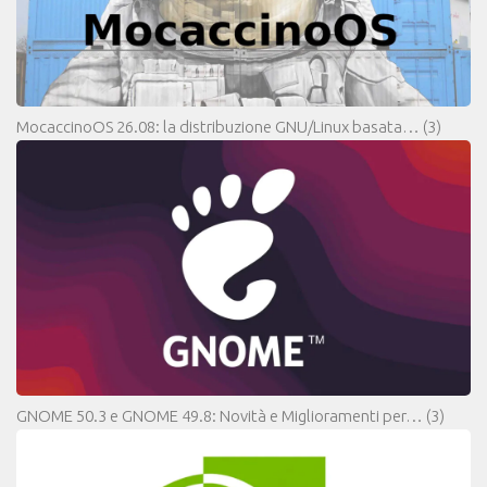
MocaccinoOS 26.08: la distribuzione GNU/Linux basata…
(3)
GNOME 50.3 e GNOME 49.8: Novità e Miglioramenti per…
(3)