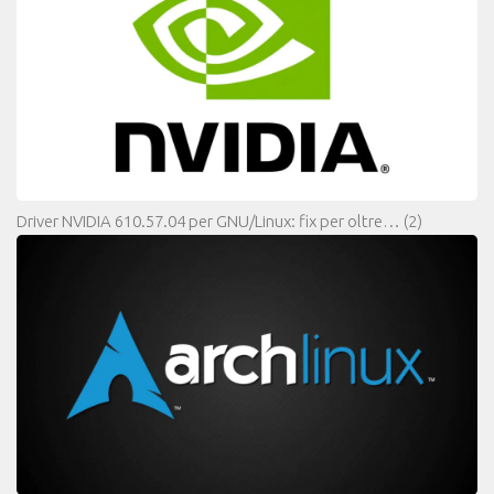
Driver NVIDIA 610.57.04 per GNU/Linux: fix per oltre…
(2)