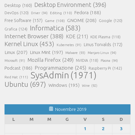
Desktop Environment
(396)
Desktop
(160)
Fedora
(188)
DevOps
(120)
Editing
(110)
Driver
(94)
GNOME
(208)
Free Software
(157)
Google
(120)
Game
(108)
Informatica
(583)
Grafica
(124)
Internet Browser
(388)
KDE
(211)
KDE Plasma
(118)
Kernel Linux
(453)
Linus Torvalds
(172)
Kubernetes
(91)
Linux
(207)
Linux Mint
(197)
Malware
(93)
Manjaro Linux
(94)
Mozilla Firefox
(249)
NVIDIA
(118)
Microsoft
(91)
Plasma
(94)
Programmazione
(245)
Podcast
(186)
Raspberry Pi
(142)
SysAdmin
(1971)
Red Hat
(111)
Ubuntu
(697)
Windows
(195)
Wine
(92)
Novembre 2019
L
M
M
G
V
S
D
1
2
3