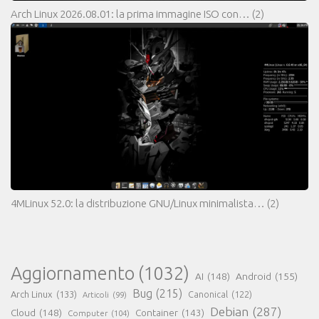
Arch Linux 2026.08.01: la prima immagine ISO con…
(2)
4MLinux 52.0: la distribuzione GNU/Linux minimalista…
(2)
Aggiornamento
(1032)
AI
(148)
Android
(155)
Bug
(215)
Arch Linux
(133)
Canonical
(122)
Articoli
(99)
Debian
(287)
Cloud
(148)
Container
(143)
Computer
(104)