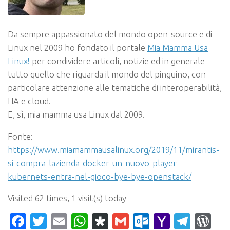
Da sempre appassionato del mondo open-source e di
Linux nel 2009 ho fondato il portale
Mia Mamma Usa
Linux!
per condividere articoli, notizie ed in generale
tutto quello che riguarda il mondo del pinguino, con
particolare attenzione alle tematiche di interoperabilità,
HA e cloud.
E, sì, mia mamma usa Linux dal 2009.
Fonte:
https://www.miamammausalinux.org/2019/11/mirantis-
si-compra-lazienda-docker-un-nuovo-player-
kubernets-entra-nel-gioco-bye-bye-openstack/
Visited 62 times, 1 visit(s) today
Facebook
Twitter
Email
WhatsApp
Diaspora
Gmail
Outlook.c
Yahoo
Tele
Wo