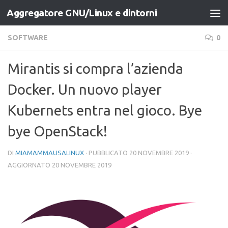
Aggregatore GNU/Linux e dintorni
Salta al contenuto
SOFTWARE
0
Mirantis si compra l’azienda
Docker. Un nuovo player
Kubernets entra nel gioco. Bye
bye OpenStack!
DI
MIAMAMMAUSALINUX
· PUBBLICATO
20 NOVEMBRE 2019
·
AGGIORNATO
20 NOVEMBRE 2019