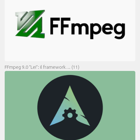
FFmpeg 9.0 “Lei”: il framework…
(11)