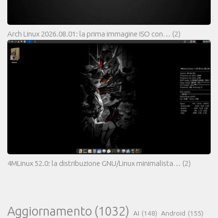
Arch Linux 2026.08.01: la prima immagine ISO con…
(2)
4MLinux 52.0: la distribuzione GNU/Linux minimalista…
(2)
Aggiornamento
(1032)
AI
(148)
Android
(155)