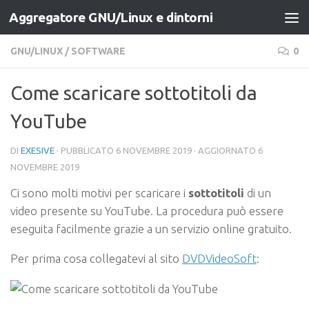
Aggregatore GNU/Linux e dintorni
Salta al contenuto
GNU/LINUX
/
SOFTWARE
0
Come scaricare sottotitoli da
YouTube
DI
EXESIVE
· PUBBLICATO
6 NOVEMBRE 2019
· AGGIORNATO
6
NOVEMBRE 2019
Ci sono molti motivi per scaricare i
sottotitoli
di un
video presente su YouTube. La procedura può essere
eseguita facilmente grazie a un servizio online gratuito.
Per prima cosa collegatevi al sito
DVDVideoSoft
: