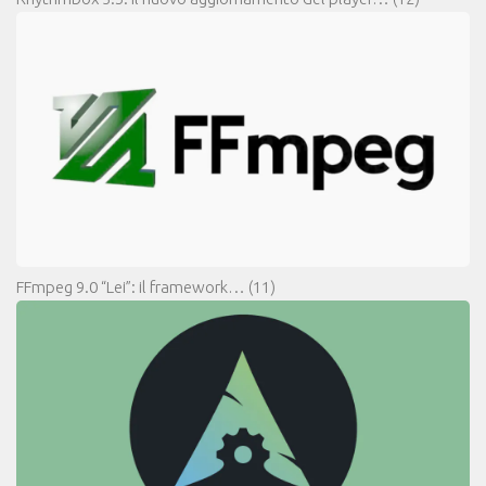
FFmpeg 9.0 “Lei”: il framework…
(11)