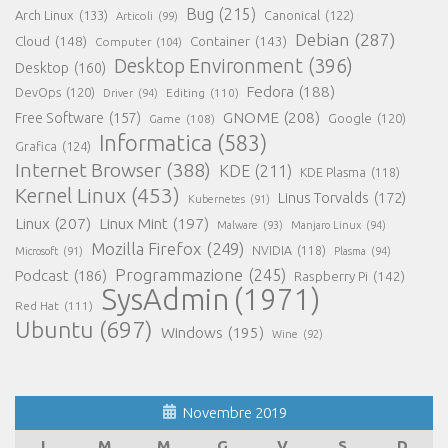
Bug
(215)
Arch Linux
(133)
Canonical
(122)
Articoli
(99)
Debian
(287)
Cloud
(148)
Container
(143)
Computer
(104)
Desktop Environment
(396)
Desktop
(160)
Fedora
(188)
DevOps
(120)
Editing
(110)
Driver
(94)
GNOME
(208)
Free Software
(157)
Google
(120)
Game
(108)
Informatica
(583)
Grafica
(124)
Internet Browser
(388)
KDE
(211)
KDE Plasma
(118)
Kernel Linux
(453)
Linus Torvalds
(172)
Kubernetes
(91)
Linux
(207)
Linux Mint
(197)
Malware
(93)
Manjaro Linux
(94)
Mozilla Firefox
(249)
NVIDIA
(118)
Microsoft
(91)
Plasma
(94)
Programmazione
(245)
Podcast
(186)
Raspberry Pi
(142)
SysAdmin
(1971)
Red Hat
(111)
Ubuntu
(697)
Windows
(195)
Wine
(92)
Novembre 2019
L
M
M
G
V
S
D