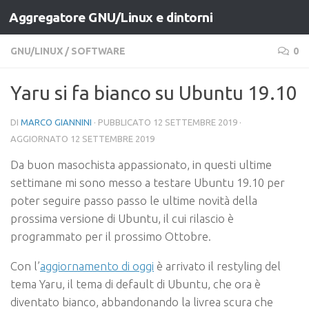
Aggregatore GNU/Linux e dintorni
Salta al contenuto
GNU/LINUX
/
SOFTWARE
0
Yaru si fa bianco su Ubuntu 19.10
DI
MARCO GIANNINI
· PUBBLICATO
12 SETTEMBRE 2019
·
AGGIORNATO
12 SETTEMBRE 2019
Da buon masochista appassionato, in questi ultime
settimane mi sono messo a testare Ubuntu 19.10 per
poter seguire passo passo le ultime novità della
prossima versione di Ubuntu, il cui rilascio è
programmato per il prossimo Ottobre.
Con l’
aggiornamento di oggi
è arrivato il restyling del
tema Yaru, il tema di default di Ubuntu, che ora è
diventato bianco, abbandonando la livrea scura che