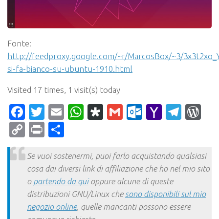
Fonte:
http://feedproxy.google.com/~r/MarcosBox/~3/3x3t2xo_Y
si-fa-bianco-su-ubuntu-1910.html
Visited 17 times, 1 visit(s) today
Facebook
Twitter
Email
WhatsApp
Diaspora
Gmail
Outlook.c
Yahoo
Tele
Wo
Mail
Copy
Print
Condividi
Link
Se vuoi sostenermi, puoi farlo acquistando qualsiasi
cosa dai diversi link di affiliazione che ho nel mio sito
o
partendo da qui
oppure alcune di queste
distribuzioni GNU/Linux che
sono disponibili sul mio
negozio online
, quelle mancanti possono essere