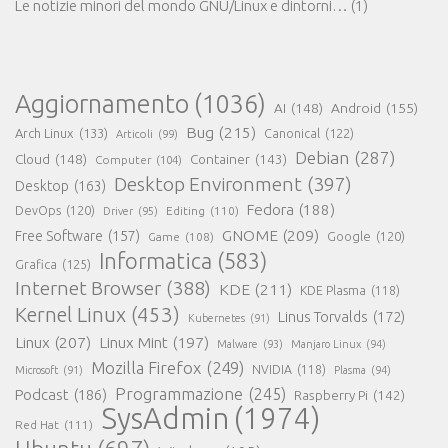
Le notizie minori del mondo GNU/Linux e dintorni…
(1)
Aggiornamento
(1036)
AI
(148)
Android
(155)
Bug
(215)
Arch Linux
(133)
Canonical
(122)
Articoli
(99)
Debian
(287)
Cloud
(148)
Container
(143)
Computer
(104)
Desktop Environment
(397)
Desktop
(163)
Fedora
(188)
DevOps
(120)
Editing
(110)
Driver
(95)
GNOME
(209)
Free Software
(157)
Game
(108)
Google
(120)
Informatica
(583)
Grafica
(125)
Internet Browser
(388)
KDE
(211)
KDE Plasma
(118)
Kernel Linux
(453)
Linus Torvalds
(172)
Kubernetes
(91)
Linux
(207)
Linux Mint
(197)
Malware
(93)
Manjaro Linux
(94)
Mozilla Firefox
(249)
NVIDIA
(118)
Microsoft
(91)
Plasma
(94)
Programmazione
(245)
Podcast
(186)
Raspberry Pi
(142)
SysAdmin
(1974)
Red Hat
(111)