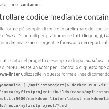
ato, sono i
container
.
rollare codice mediante contain
le forme più semplici di controllo preliminare del codice
nte
linter
. Disponibili per praticamente tutti i linguaggi, i
l
mi che analizzano i sorgenti e forniscono dei report sull
ce utilizzato nel progetto diesempio è di tipo
markdown
, 
ry di MMUL esiste un
linter
per il controllo di questo tipo 
wn-linter
utilizzabile in questa forma a linea di comando
@anomalia [~/myfirstproject]> docker run -it -
/rasca/myfirstproject:/builds/rasca/myfirstpro
mul.it:5000/markdown-linter:latest markdownlin
ds/rasca/myfirstproject/*.md