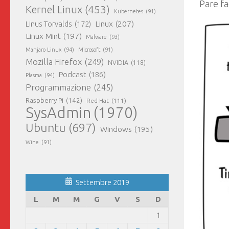
Pare fa
Kernel Linux
(453)
Kubernetes
(91)
Linux
(207)
Linus Torvalds
(172)
Linux Mint
(197)
Malware
(93)
Manjaro Linux
(94)
Microsoft
(91)
Mozilla Firefox
(249)
NVIDIA
(118)
Podcast
(186)
Plasma
(94)
Programmazione
(245)
Raspberry Pi
(142)
Red Hat
(111)
SysAdmin
(1970)
Ubuntu
(697)
Windows
(195)
Wine
(91)
Settembre 2019
L
M
M
G
V
S
D
1