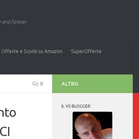
 and forever
 Offerte e Sconti su Amazon
SuperOfferte
0
ALTRO
IL VS BLOGGER
nto
CI