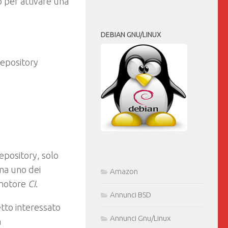
o per attivare una
DEBIAN GNU/LINUX
repository
epository, solo
ma uno dei
Amazon
 motore
CI
.
Annunci BSD
etto interessato
Annunci Gnu/Linux
à