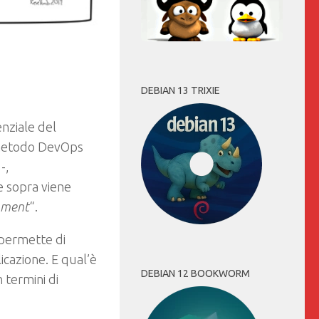
DEBIAN 13 TRIXIE
nziale del
l metodo DevOps
-,
 sopra viene
onment
“.
 permette di
licazione. E qual’è
DEBIAN 12 BOOKWORM
 termini di