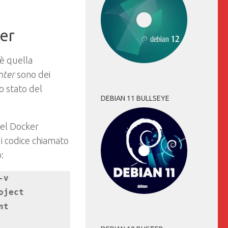
er
 è quella
inter
sono dei
o stato del
DEBIAN 11 BULLSEYE
nel Docker
di codice chiamato
:
v 
ject 
t 