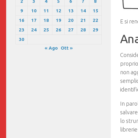
2
3
4
5
6
7
8
9
10
11
12
13
14
15
16
17
18
19
20
21
22
E si re
23
24
25
26
27
28
29
Ana
30
« Ago
Ott »
Conside
proprio
non agg
sempli
identif
In paro
salvare
lo stru
libreri