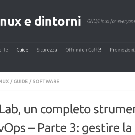
ux e dintorni
GNU/Linux for everyone
a Te
Guide
Sicurezza
Offrimi un Caffè!
Promozioni,
INUX
/
GUIDE
/
SOFTWARE
Lab, un completo strume
Ops – Parte 3: gestire la 