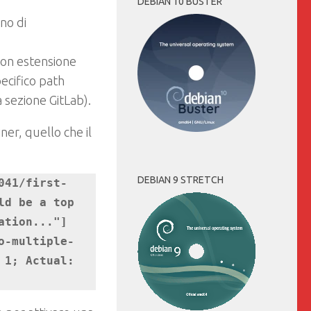
DEBIAN 10 BUSTER
rno di
 con estensione
pecifico path
 sezione GitLab).
er, quello che il
DEBIAN 9 STRETCH
041/first-
d be a top 
tion..."]

o-multiple-
1; Actual: 