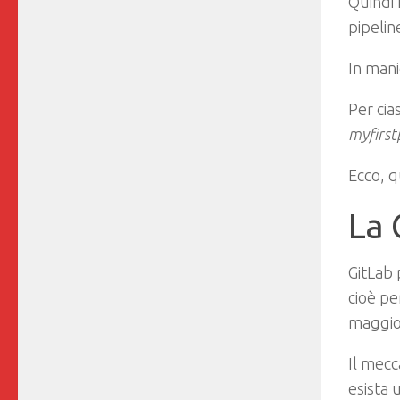
Quindi 
pipelin
In mani
Per cia
myfirst
Ecco, 
La 
GitLab 
cioè pe
maggior
Il mecc
esista 