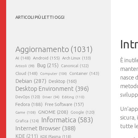
ARTICOLI PIÙ LETTI OGGI
Int
Aggiornamento
(1031)
AI
(148)
Android
(155)
Arch Linux
(133)
È inuti
Bug
(215)
Canonical
(122)
Articoli
(99)
mantene
Cloud
(148)
Container
(143)
Computer
(104)
nasce d
Debian
(287)
Desktop
(160)
metodol
Desktop Environment
(396)
svilupp
DevOps
(120)
Editing
(110)
Driver
(94)
Fedora
(188)
Free Software
(157)
Un’app
GNOME
(208)
Google
(120)
Game
(108)
sicura,
Informatica
(583)
Grafica
(124)
tutte l
Internet Browser
(388)
KDE
(211)
KDE Plasma
(118)