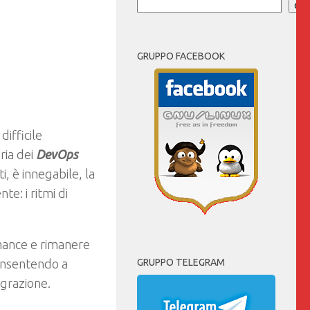
Cer
GRUPPO FACEBOOK
difficile
ria dei
DevOps
i, è innegabile, la
e: i ritmi di
mance e rimanere
consentendo a
GRUPPO TELEGRAM
egrazione.