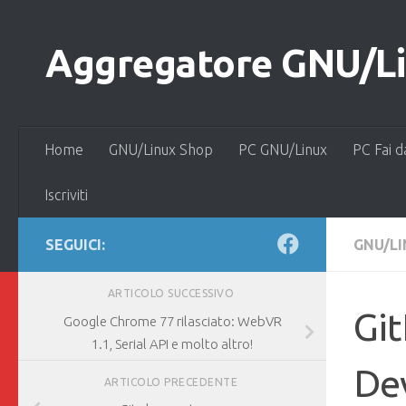
Salta al contenuto
Aggregatore GNU/Lin
Home
GNU/Linux Shop
PC GNU/Linux
PC Fai d
Iscriviti
SEGUICI:
GNU/L
ARTICOLO SUCCESSIVO
Git
Google Chrome 77 rilasciato: WebVR
1.1, Serial API e molto altro!
Dev
ARTICOLO PRECEDENTE