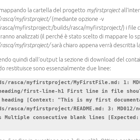
 mappando la cartella del progetto
myfirstproject
all’inte
/rasca/myfirstproject/
(mediante opzione -v
asca/myfirstproject:/builds/rasca/myfirstproject/) i file
ranno analizzati (il perché è stato scelto di mappare lo s
/rasca/myfirstproject/
sarà chiaro appena verrà descritta la
ndo quindi dall’output la sezione di download del contain
 restituisce sono essenzialmente due linee:
ds/rasca/myfirstproject/MyFirstFile.md: 1: MD
heading/first-line-h1 First line in file shoul
 heading [Context: "This is my first documenta
ds/rasca/myfirstproject/README.md: 3: MD012/n
s Multiple consecutive blank lines [Expected: 