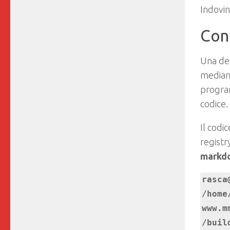
Indovin
Cont
Una del
media
program
codice.
Il codi
regist
markdo
rasca
/home
www.m
/buil