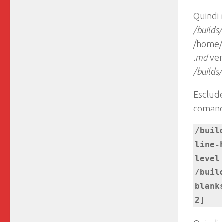
Quindi
/builds
/home/r
.md
ver
/builds
Esclude
comando
/buil
line-
level
/buil
blank
2]