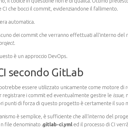
no, il codice in questione non è di qualità. Ottimo pretest
e CI che bocci il commit, evidenziandone il fallimento.
era automatica.
scuno dei commit che verranno effettuati all’interno del 
project
.
questo è un approccio DevOps.
CI secondo GitLab
potrebbe essere utilizzato unicamente come motore di r
r registrare i commit ed eventualmente gestire le
issue
, 
i punti di forza di questo progetto è certamente il suo
anismo è semplice, è sufficiente che all’interno del prog
un file denominato
.gitlab-ci.yml
ed il processo di CI verr