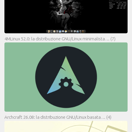
4MLinux 52.0: la distribuzione GNU/Linux minimalista…
(7)
Archcraft 26.08: la distribuzione GNU/Linux basata…
(4)