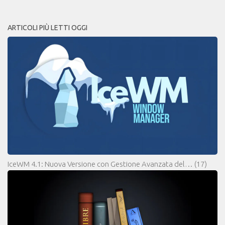
ARTICOLI PIÙ LETTI OGGI
IceWM 4.1: Nuova Versione con Gestione Avanzata del…
(17)