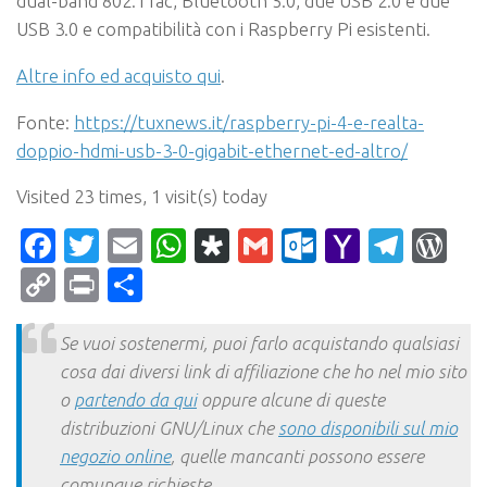
dual-band 802.11ac, Bluetooth 5.0, due USB 2.0 e due
USB 3.0 e compatibilità con i Raspberry Pi esistenti.
Altre info ed acquisto qui
.
Fonte:
https://tuxnews.it/raspberry-pi-4-e-realta-
doppio-hdmi-usb-3-0-gigabit-ethernet-ed-altro/
Visited 23 times, 1 visit(s) today
Facebook
Twitter
Email
WhatsApp
Diaspora
Gmail
Outlook.c
Yahoo
Tele
Wo
Mail
Copy
Print
Condividi
Link
Se vuoi sostenermi, puoi farlo acquistando qualsiasi
cosa dai diversi link di affiliazione che ho nel mio sito
o
partendo da qui
oppure alcune di queste
distribuzioni GNU/Linux che
sono disponibili sul mio
negozio online
, quelle mancanti possono essere
comunque richieste.