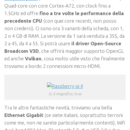
Quad-core con core Cortex-A72, con clock fino a
1.5GHz ed offre
fino a tre volte le performance della
precedente CPU
(con quei core recenti, non posso
non crederci). Ci sono ora 3 varianti della scheda, con 1,
2 o 4 GB di RAM. La versione da 1 sarà venduta a 35$, da
2 a 45, da 4 a 55. Si potrà usare
il driver Open-Source
Broadcom V3D
, che offrirà maggior supporto OpenGL
ed anche
Vulkan
, cosa molto utile visto che finalmente
troviamo a bordo 2 connessioni micro-HDMI.
Si, è magnifica, lo so
Tra le altre fantastiche novità, troviamo una bella
Ethernet Gigabit
(se siete italiani, soprattutto terroni
come me, non ne sarete particolarmente contenti), Wifi