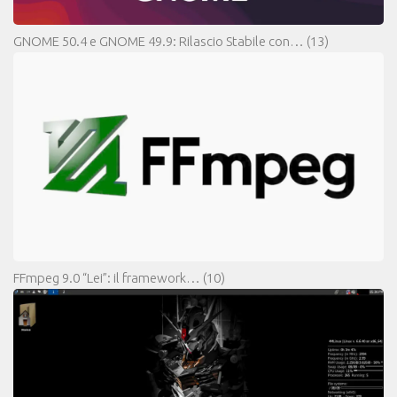
GNOME 50.4 e GNOME 49.9: Rilascio Stabile con…
(13)
FFmpeg 9.0 “Lei”: il framework…
(10)