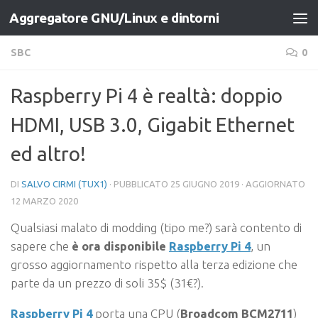
Aggregatore GNU/Linux e dintorni
Salta al contenuto
SBC
0
Raspberry Pi 4 è realtà: doppio
HDMI, USB 3.0, Gigabit Ethernet
ed altro!
DI
SALVO CIRMI (TUX1)
· PUBBLICATO
25 GIUGNO 2019
· AGGIORNATO
12 MARZO 2020
Qualsiasi malato di modding (tipo me?) sarà contento di
sapere che
è ora disponibile
Raspberry Pi 4
, un
grosso aggiornamento rispetto alla terza edizione che
parte da un prezzo di soli 35$ (31€?).
Raspberry Pi 4
porta una CPU (
Broadcom BCM2711
)