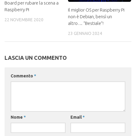
Board per rubare la scena a
Raspberry Pi
Il miglior OS per Raspberry Pi
non è Debian, bensì un
22 NOVEMBRE 2020
altro… “Bestiale”!
23 GENNAIO 2024
LASCIA UN COMMENTO
Commento
*
Nome
*
Email
*