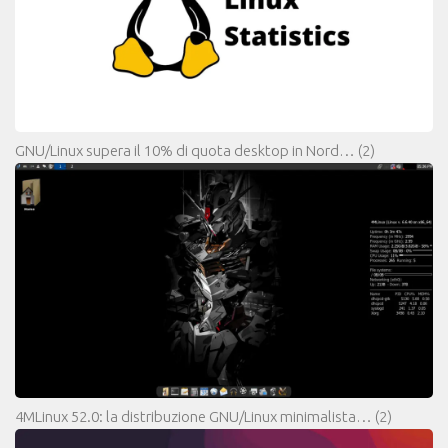
GNU/Linux supera il 10% di quota desktop in Nord…
(2)
4MLinux 52.0: la distribuzione GNU/Linux minimalista…
(2)