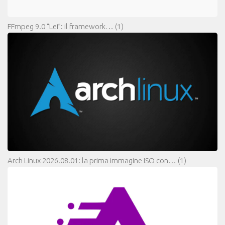
FFmpeg 9.0 “Lei”: il framework…
(1)
Arch Linux 2026.08.01: la prima immagine ISO con…
(1)