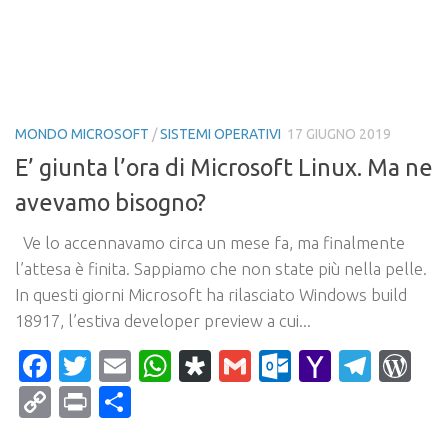
MONDO MICROSOFT
/
SISTEMI OPERATIVI
17 GIUGNO 2019
E’ giunta l’ora di Microsoft Linux. Ma ne
avevamo bisogno?
Ve lo accennavamo circa un mese fa, ma finalmente
l’attesa è finita. Sappiamo che non state più nella pelle.
In questi giorni Microsoft ha rilasciato Windows build
18917, l’estiva developer preview a cui...
Facebook
Twitter
Email
WhatsApp
Diaspora
Gmail
Outlook.c
Yahoo
Tele
Wo
Mail
Copy
Print
Condividi
Link