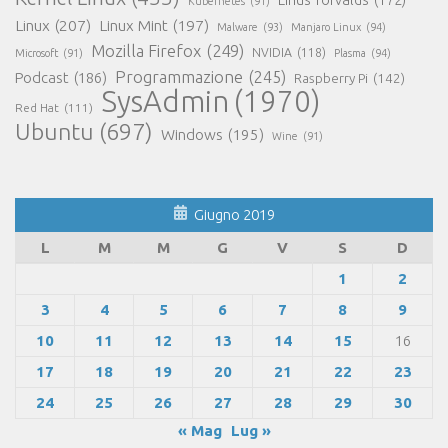
Kubernetes
(91)
Linux
(207)
Linux Mint
(197)
Malware
(93)
Manjaro Linux
(94)
Mozilla Firefox
(249)
NVIDIA
(118)
Microsoft
(91)
Plasma
(94)
Programmazione
(245)
Podcast
(186)
Raspberry Pi
(142)
SysAdmin
(1970)
Red Hat
(111)
Ubuntu
(697)
Windows
(195)
Wine
(91)
Giugno 2019
L
M
M
G
V
S
D
1
2
3
4
5
6
7
8
9
10
11
12
13
14
15
16
17
18
19
20
21
22
23
24
25
26
27
28
29
30
« Mag
Lug »