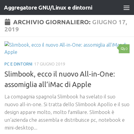
Aggregatore GNU/Linux e dintorni
Salta al contenuto
ARCHIVIO GIORNALIERO:
GIUGNO 17,
2019
0
PC E DINTORNI
17 GIUGNO 2019
Slimbook, ecco il nuovo All-in-One:
assomiglia all’iMac di Apple
La compagnia spagnola Slimbook ha svelato il suo
nuovo all-in-one. Si tratta dello Slimbook Apollo e il suo
design appare molto, molto familiare. Slimbook è
un’azienda che assembla e distribuisce pc, notebook e
mini-desktop...