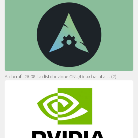
Archcraft 26.08: la distribuzione GNU/Linux basata…
(2)