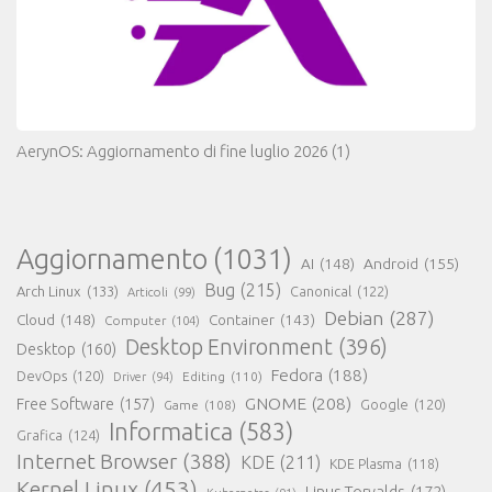
AerynOS: Aggiornamento di fine luglio 2026
(1)
Aggiornamento
(1031)
AI
(148)
Android
(155)
Bug
(215)
Arch Linux
(133)
Canonical
(122)
Articoli
(99)
Debian
(287)
Cloud
(148)
Container
(143)
Computer
(104)
Desktop Environment
(396)
Desktop
(160)
Fedora
(188)
DevOps
(120)
Editing
(110)
Driver
(94)
GNOME
(208)
Free Software
(157)
Google
(120)
Game
(108)
Informatica
(583)
Grafica
(124)
Internet Browser
(388)
KDE
(211)
KDE Plasma
(118)
Kernel Linux
(453)
Linus Torvalds
(172)