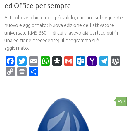
ed Office per sempre
Articolo vecchio e non più valido, cliccare sul seguente
nuovo e aggiornato: Nuova edizione dell’attivatore
universale KMS 360.1, di cui vi avevo già parlato qui (in
una edizione precedente). Il programma si è
aggiornato...
Facebook
Twitter
Email
WhatsApp
Diaspora
Gmail
Outlook.c
Yahoo
Tele
Wo
Mail
Copy
Print
Condividi
Link
0