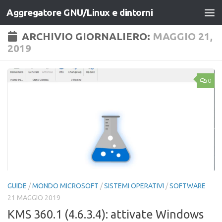
Aggregatore GNU/Linux e dintorni
Salta al contenuto
ARCHIVIO GIORNALIERO:
MAGGIO 21,
2019
0
GUIDE
/
MONDO MICROSOFT
/
SISTEMI OPERATIVI
/
SOFTWARE
21 MAGGIO 2019
KMS 360.1 (4.6.3.4): attivate Windows