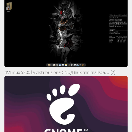
4MLinux 52.0: la distribuzione GNU/Linux minimalista…
(2)