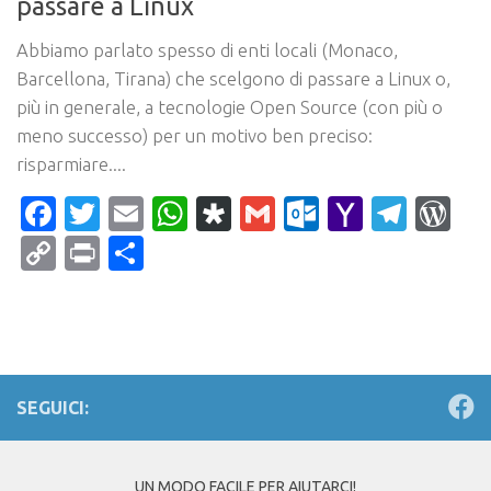
passare a Linux
Abbiamo parlato spesso di enti locali (Monaco,
Barcellona, Tirana) che scelgono di passare a Linux o,
più in generale, a tecnologie Open Source (con più o
meno successo) per un motivo ben preciso:
risparmiare....
Facebook
Twitter
Email
WhatsApp
Diaspora
Gmail
Outlook.c
Yahoo
Tele
Wo
Mail
Copy
Print
Condividi
Link
SEGUICI:
UN MODO FACILE PER AIUTARCI!