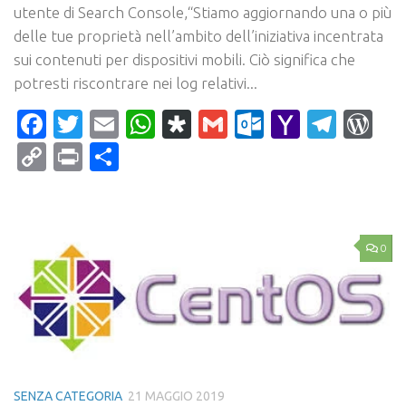
utente di Search Console,“Stiamo aggiornando una o più
delle tue proprietà nell’ambito dell’iniziativa incentrata
sui contenuti per dispositivi mobili. Ciò significa che
potresti riscontrare nei log relativi...
Facebook
Twitter
Email
WhatsApp
Diaspora
Gmail
Outlook.c
Yahoo
Tele
Wo
Mail
Copy
Print
Condividi
Link
0
SENZA CATEGORIA
21 MAGGIO 2019