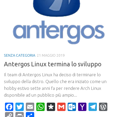
SENZA CATEGORIA
21 MAGGIO 2019
Antergos Linux termina lo sviluppo
Il team di Antergos Linux ha deciso di terminare lo
sviluppo della distro. Quello che era iniziato come un
hobby estivo sette anni fa per rendere Arch Linux
disponibile ad un pubblico più ampio...
Facebook
Twitter
Email
WhatsApp
Diaspora
Gmail
Outlook.c
Yahoo
Tele
Wo
Mail
Copy
Print
Condividi