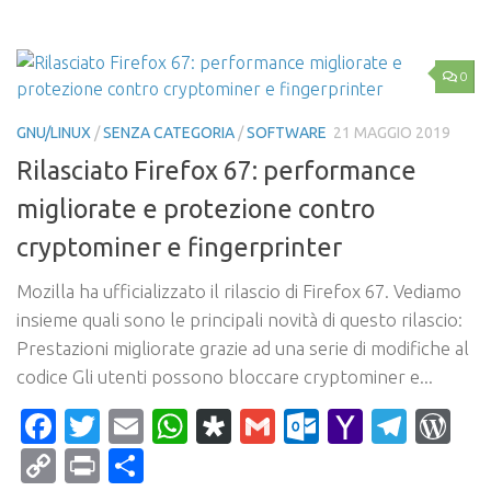
Link
0
GNU/LINUX
/
SENZA CATEGORIA
/
SOFTWARE
21 MAGGIO 2019
Rilasciato Firefox 67: performance
migliorate e protezione contro
cryptominer e fingerprinter
Mozilla ha ufficializzato il rilascio di Firefox 67. Vediamo
insieme quali sono le principali novità di questo rilascio:
Prestazioni migliorate grazie ad una serie di modifiche al
codice Gli utenti possono bloccare cryptominer e...
Facebook
Twitter
Email
WhatsApp
Diaspora
Gmail
Outlook.c
Yahoo
Tele
Wo
Mail
Copy
Print
Condividi