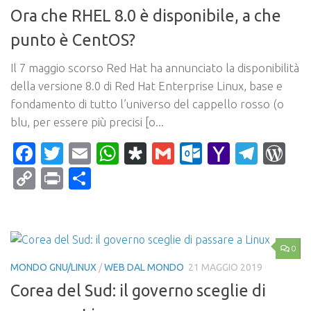
Ora che RHEL 8.0 è disponibile, a che
punto è CentOS?
Il 7 maggio scorso Red Hat ha annunciato la disponibilità
della versione 8.0 di Red Hat Enterprise Linux, base e
fondamento di tutto l’universo del cappello rosso (o
blu, per essere più precisi [o...
Facebook
Twitter
Email
WhatsApp
Diaspora
Gmail
Outlook.c
Yahoo
Tele
Wo
Mail
Copy
Print
Condividi
Link
0
MONDO GNU/LINUX
/
WEB DAL MONDO
21 MAGGIO 2019
Corea del Sud: il governo sceglie di