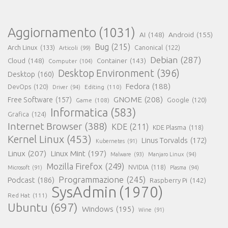
Aggiornamento
(1031)
AI
(148)
Android
(155)
Bug
(215)
Arch Linux
(133)
Canonical
(122)
Articoli
(99)
Debian
(287)
Cloud
(148)
Container
(143)
Computer
(104)
Desktop Environment
(396)
Desktop
(160)
Fedora
(188)
DevOps
(120)
Editing
(110)
Driver
(94)
GNOME
(208)
Free Software
(157)
Google
(120)
Game
(108)
Informatica
(583)
Grafica
(124)
Internet Browser
(388)
KDE
(211)
KDE Plasma
(118)
Kernel Linux
(453)
Linus Torvalds
(172)
Kubernetes
(91)
Linux
(207)
Linux Mint
(197)
Malware
(93)
Manjaro Linux
(94)
Mozilla Firefox
(249)
NVIDIA
(118)
Microsoft
(91)
Plasma
(94)
Programmazione
(245)
Podcast
(186)
Raspberry Pi
(142)
SysAdmin
(1970)
Red Hat
(111)
Ubuntu
(697)
Windows
(195)
Wine
(91)