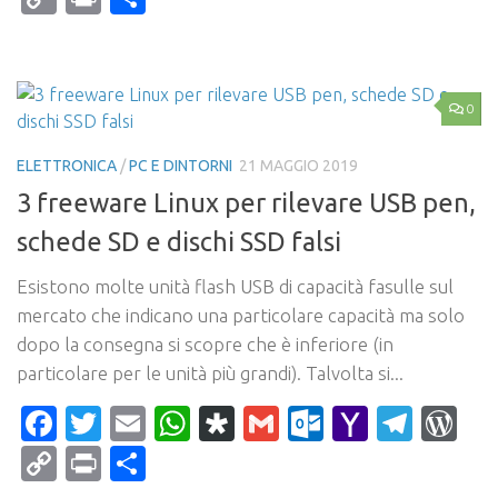
Link
0
ELETTRONICA
/
PC E DINTORNI
21 MAGGIO 2019
3 freeware Linux per rilevare USB pen,
schede SD e dischi SSD falsi
Esistono molte unità flash USB di capacità fasulle sul
mercato che indicano una particolare capacità ma solo
dopo la consegna si scopre che è inferiore (in
particolare per le unità più grandi). Talvolta si...
Facebook
Twitter
Email
WhatsApp
Diaspora
Gmail
Outlook.c
Yahoo
Tele
Wo
Mail
Copy
Print
Condividi