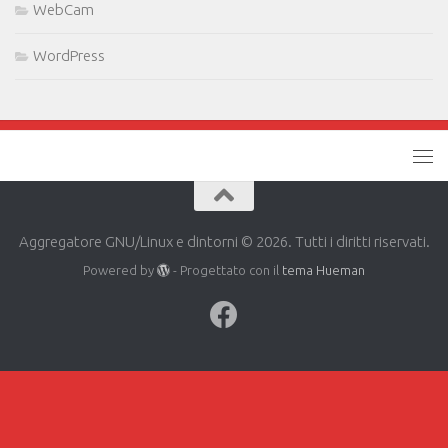
WebCam
WordPress
Aggregatore GNU/Linux e dintorni © 2026. Tutti i diritti riservati.
Powered by
- Progettato con il
tema Hueman