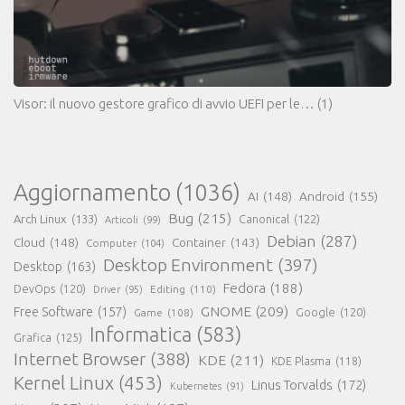
Visor: il nuovo gestore grafico di avvio UEFI per le…
(1)
Aggiornamento
(1036)
AI
(148)
Android
(155)
Bug
(215)
Arch Linux
(133)
Canonical
(122)
Articoli
(99)
Debian
(287)
Cloud
(148)
Container
(143)
Computer
(104)
Desktop Environment
(397)
Desktop
(163)
Fedora
(188)
DevOps
(120)
Editing
(110)
Driver
(95)
GNOME
(209)
Free Software
(157)
Game
(108)
Google
(120)
Informatica
(583)
Grafica
(125)
Internet Browser
(388)
KDE
(211)
KDE Plasma
(118)
Kernel Linux
(453)
Linus Torvalds
(172)
Kubernetes
(91)