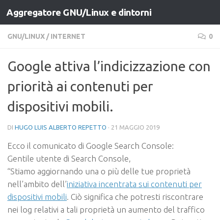
Aggregatore GNU/Linux e dintorni
Salta al contenuto
GNU/LINUX
/
INTERNET
0
Google attiva l’indicizzazione con
priorità ai contenuti per
dispositivi mobili.
DI
HUGO LUIS ALBERTO REPETTO
·
21 MAGGIO 2019
Ecco il comunicato di Google Search Console:
Gentile utente di Search Console,
“Stiamo aggiornando una o più delle tue proprietà
nell’ambito dell’
iniziativa incentrata sui contenuti per
dispositivi mobili
. Ciò significa che potresti riscontrare
nei log relativi a tali proprietà un aumento del traffico