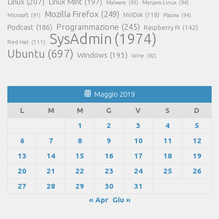
Linux
(207)
Linux Mint
(197)
Malware
(93)
Manjaro Linux
(94)
Mozilla Firefox
(249)
NVIDIA
(118)
Microsoft
(91)
Plasma
(94)
Programmazione
(245)
Podcast
(186)
Raspberry Pi
(142)
SysAdmin
(1974)
Red Hat
(111)
Ubuntu
(697)
Windows
(195)
Wine
(92)
Maggio 2019
L
M
M
G
V
S
D
1
2
3
4
5
6
7
8
9
10
11
12
13
14
15
16
17
18
19
20
21
22
23
24
25
26
27
28
29
30
31
« Apr
Giu »