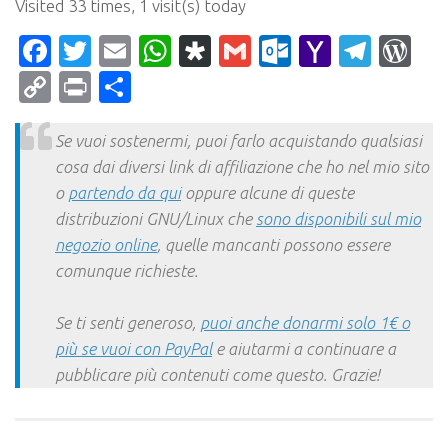
Visited 33 times, 1 visit(s) today
Facebook
Twitter
Email
WhatsApp
Diaspora
Gmail
Outlook.c
Yahoo
Tele
Wo
Mail
Copy
Print
Condividi
Link
Se vuoi sostenermi, puoi farlo acquistando qualsiasi
cosa dai diversi link di affiliazione che ho nel mio sito
o
partendo da qui
oppure alcune di queste
distribuzioni GNU/Linux che
sono disponibili sul mio
negozio online
, quelle mancanti possono essere
comunque richieste.
Se ti senti generoso,
puoi anche donarmi solo 1€ o
più se vuoi con PayPal
e aiutarmi a continuare a
pubblicare più contenuti come questo. Grazie!