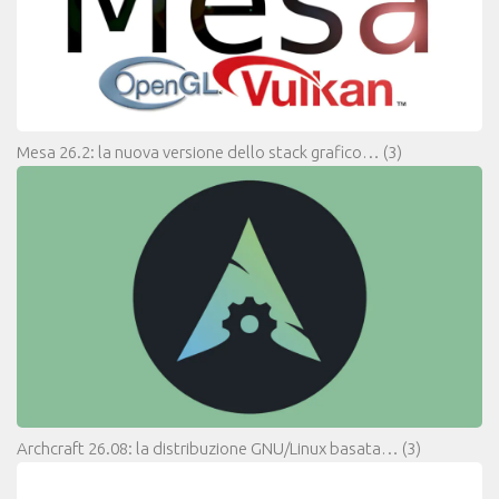
Mesa 26.2: la nuova versione dello stack grafico…
(3)
Archcraft 26.08: la distribuzione GNU/Linux basata…
(3)