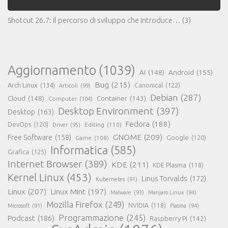
Shotcut 26.7: il percorso di sviluppo che introduce…
(3)
Aggiornamento
(1039)
AI
(148)
Android
(155)
Bug
(215)
Arch Linux
(134)
Canonical
(122)
Articoli
(99)
Debian
(287)
Cloud
(148)
Container
(143)
Computer
(104)
Desktop Environment
(397)
Desktop
(163)
Fedora
(188)
DevOps
(120)
Editing
(110)
Driver
(95)
GNOME
(209)
Free Software
(158)
Game
(108)
Google
(120)
Informatica
(585)
Grafica
(125)
Internet Browser
(389)
KDE
(211)
KDE Plasma
(118)
Kernel Linux
(453)
Linus Torvalds
(172)
Kubernetes
(91)
Linux
(207)
Linux Mint
(197)
Malware
(93)
Manjaro Linux
(94)
Mozilla Firefox
(249)
NVIDIA
(118)
Microsoft
(91)
Plasma
(94)
Programmazione
(245)
Podcast
(186)
Raspberry Pi
(142)