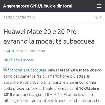
Aggregatore GNU/Linux e dintorni
Salta al contenuto
SENZA CATEGORIA
0
Huawei Mate 20 e 20 Pro
avranno la modalità subacquea
DI
ALEX
·
21 SETTEMBRE 2018
By
Thierry Vaccher
Huawei Mate 20 e Mate 20 Pro
sono decisamente fra gli smartphone più attesi in
autunno e continuano a far parlare di sé ancor prima
della presentazione ufficiale prevista per il
16 Ottobre
2018
e annunciata già all’IFA 2018. Proprio in questi
ultimi giorni si stanno intensificando le indiscrezioni che