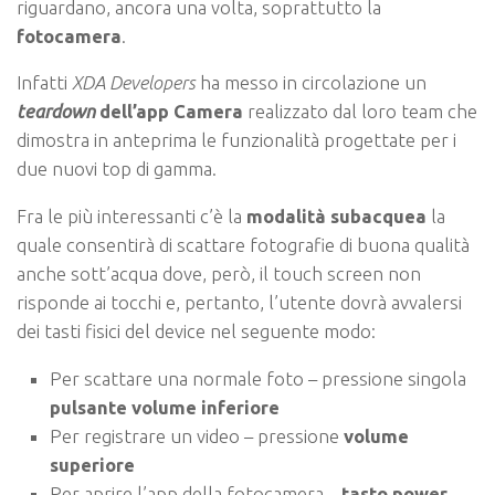
riguardano, ancora una volta, soprattutto la
fotocamera
.
Infatti
XDA Developers
ha messo in circolazione un
teardown
dell’app Camera
realizzato dal loro team che
dimostra in anteprima le funzionalità progettate per i
due nuovi top di gamma.
Fra le più interessanti c’è la
modalità subacquea
la
quale consentirà di scattare fotografie di buona qualità
anche sott’acqua dove, però, il touch screen non
risponde ai tocchi e, pertanto, l’utente dovrà avvalersi
dei tasti fisici del device nel seguente modo:
Per scattare una normale foto – pressione singola
pulsante volume inferiore
Per registrare un video – pressione
volume
superiore
Per aprire l’app della fotocamera –
tasto power