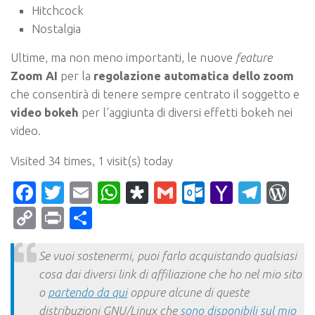
Hitchcock
Nostalgia
Ultime, ma non meno importanti, le nuove
feature
Zoom AI
per la
regolazione automatica dello zoom
che consentirà di tenere sempre centrato il soggetto e
v
ideo bokeh
per l’aggiunta di diversi effetti bokeh nei
video.
Visited 34 times, 1 visit(s) today
Facebook
Twitter
Email
WhatsApp
Diaspora
Gmail
Outlook.c
Yahoo
Tele
Wo
Mail
Copy
Print
Condividi
Link
Se vuoi sostenermi, puoi farlo acquistando qualsiasi
cosa dai diversi link di affiliazione che ho nel mio sito
o
partendo da qui
oppure alcune di queste
distribuzioni GNU/Linux che
sono disponibili sul mio