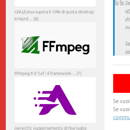
Se
af
GNU/Linux supera il 10% di quota desktop
di
in Nord…
(8)
ma
Se
ai
FFmpeg 9.0 “Lei”: il framework…
(7)
Se vuoi
Se vuoi
commun
AerynOS: Aggiornamento di fine luglio