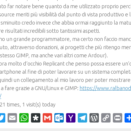
to far notare bene quanto da me utilizzato proprio per
source meriti più visibilità dal punto di vista produttivo e 
sminuito credo invece che abbia ormai raggiunto la matur
 risultati incredibili sotto tantissimi aspetti.
no un grande programmatore, ma certo non faccio manca
uto, attraverso donazioni, ai progetti che più ritengo mer
o stesso GIMP, ma anche vari altri come Ardour).
ra molto d’occhio Replicant che penso possa essere un’o
rtphone al fine di poter lavorare su un sistema complet
quindi un collegamento al mio lavoro per poter mostrare 
o a fare grazie a GNU/Linux e GIMP:
https://www.ralbanod
/
 21 times, 1 visit(s) today
acebook
Twitter
Email
WhatsApp
Diaspora
Gmail
Outlook.com
Yahoo
Telegram
WordPr
Cop
Pr
Mail
Link