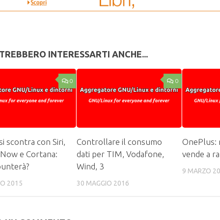
TREBBERO INTERESSARTI ANCHE...
0
0
i scontra con Siri,
Controllare il consumo
OnePlus: n
 Now e Cortana:
dati per TIM, Vodafone,
vende a ra
spunterà?
Wind, 3
9 MARZO 2
NO 2015
30 MAGGIO 2016