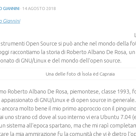
 GIANNINI
·
14 AGOSTO 2018
 Giannini
 strumenti Open Source si può anche nel mondo della fot
ggi raccontiamo la storia di Roberto Albano De Rosa, un
ionato di GNU/Linux e del mondo dell’open source.
Una delle foto di Ìsola ëd Capraia
amo Roberto Albano De Rosa, piemontese, classe 1993, f
appassionato di GNU/Linux e di open source in generale.
 ancora molto bene il mio primo approccio con il pinguino.
ai uno strano cd dove al suo interno vi era Ubuntu 7.04 (er
un sistema all’epoca spartano, ma che mi rapì completa
tare la mia ammirazione fu la comunità che vi è dietro l’op