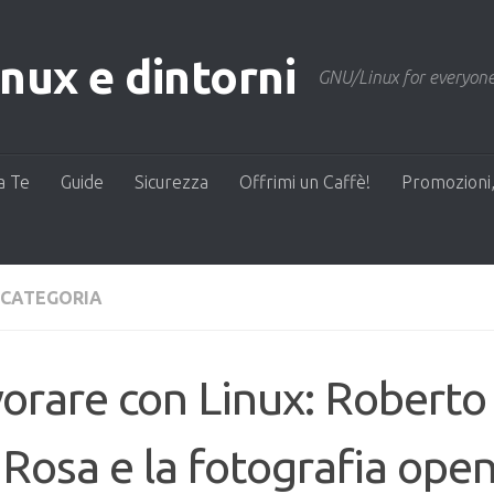
ux e dintorni
GNU/Linux for everyone
a Te
Guide
Sicurezza
Offrimi un Caffè!
Promozioni,
 CATEGORIA
orare con Linux: Roberto
Rosa e la fotografia ope