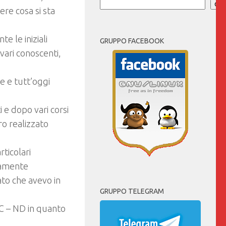
Cer
ere cosa si sta
 le iniziali
GRUPPO FACEBOOK
 vari conoscenti,
e e tutt’oggi
i e dopo vari corsi
oro realizzato
ticolari
ramente
ato che avevo in
GRUPPO TELEGRAM
NC – ND in quanto