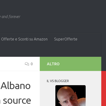
 and forever
 Offerte e Sconti su Amazon
SuperOfferte
0
ALTRO
IL VS BLOGGER
 Albano
n source