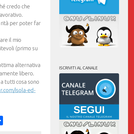
ché credo che
lavorativo.
ità per poter far
re il mio
itevoli (primo su
ttima alternativa
ISCRIVITI AL CANALE
amente libero.
a tutti cosa sono
r.com/isola-ed-
ess
y
int
Condividi