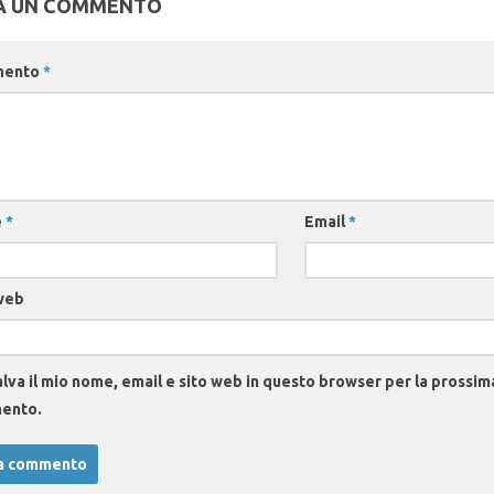
A UN COMMENTO
mento
*
e
*
Email
*
web
lva il mio nome, email e sito web in questo browser per la prossim
ento.