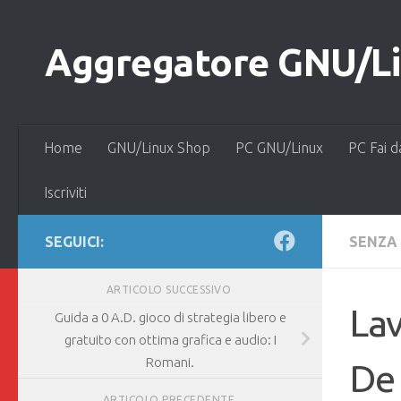
Salta al contenuto
Aggregatore GNU/Lin
Home
GNU/Linux Shop
PC GNU/Linux
PC Fai d
Iscriviti
SEGUICI:
SENZA
ARTICOLO SUCCESSIVO
Lav
Guida a 0 A.D. gioco di strategia libero e
gratuito con ottima grafica e audio: I
Romani.
De 
ARTICOLO PRECEDENTE