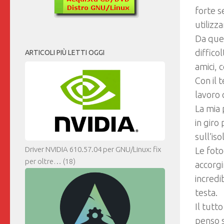
forte s
utilizz
Da quel
diffico
ARTICOLI PIÙ LETTI OGGI
amici, 
Con il 
lavoro 
La mia 
in giro
sull’is
Le foto
Driver NVIDIA 610.57.04 per GNU/Linux: fix
per oltre…
(18)
accorg
incredi
testa.
Il tutt
penso s