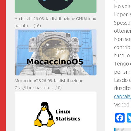
Ho volu
l’open 
Archcraft 26.08: la distribuzione GNU/Linux
Spesso 
basata…
(16)
ottenere
Non so
contrib
tutti l
Tengo o
per sma
Lascio 
MocaccinoOS 26.08: la distribuzione
riuscit
GNU/Linux basata…
(10)
capraia
Visited
F