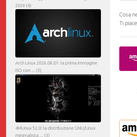
2026
(4)
Cosa ne
Ti piac
Arch Linux 2026.08.01: la prima immagine
ISO con…
(3)
4MLinux 52.0: la distribuzione GNU/Linux
minimalista…
(3)