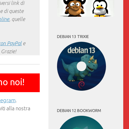
ersi link di
e di queste
nline
, quelle
DEBIAN 13 TRIXIE
con PayPal
e
 Grazie!
mo noi!
elegram
.
ti alla nostra
DEBIAN 12 BOOKWORM