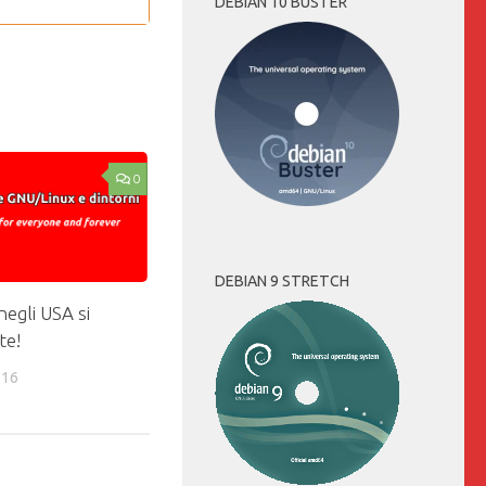
DEBIAN 10 BUSTER
0
DEBIAN 9 STRETCH
egli USA si
te!
016