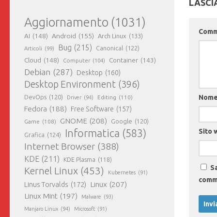
LASCI
Aggiornamento
(1031)
Com
AI
(148)
Android
(155)
Arch Linux
(133)
Bug
(215)
Canonical
(122)
Articoli
(99)
Cloud
(148)
Container
(143)
Computer
(104)
Debian
(287)
Desktop
(160)
Desktop Environment
(396)
DevOps
(120)
Nom
Editing
(110)
Driver
(94)
Fedora
(188)
Free Software
(157)
GNOME
(208)
Google
(120)
Game
(108)
Informatica
(583)
Sito 
Grafica
(124)
Internet Browser
(388)
KDE
(211)
KDE Plasma
(118)
Sa
Kernel Linux
(453)
Kubernetes
(91)
comm
Linux
(207)
Linus Torvalds
(172)
Linux Mint
(197)
Malware
(93)
Manjaro Linux
(94)
Microsoft
(91)