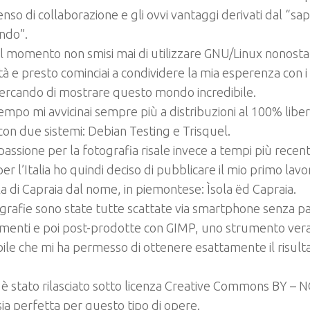
enso di collaborazione e gli ovvi vantaggi derivati dal “sap
ando”.
 momento non smisi mai di utilizzare GNU/Linux nonostante
ltà e presto cominciai a condividere la mia esperenza con i
cercando di mostrare questo mondo incredibile.
tempo mi avvicinai sempre più a distribuzioni al 100% liber
con due sistemi: Debian Testing e Trisquel.
passione per la fotografia risale invece a tempi più recent
 per l’Italia ho quindi deciso di pubblicare il mio primo lav
ola di Capraia dal nome, in piemontese: Ìsola ëd Capraia.
grafie sono state tutte scattate via smartphone senza par
imenti e poi post-prodotte con GIMP, uno strumento ve
bile che mi ha permesso di ottenere esattamente il risult
o è stato rilasciato sotto licenza Creative Commons BY – 
ia perfetta per questo tipo di opere.