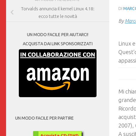
DI
MARCO
Torvalds annuncia il kernel Linux 4.18:
ecco tutte le novità
By
Marco
UN MODO FACILE PER AIUTARCI!
Linux e
ACQUISTA DAI LINK SPONSORIZZATI
Quest’o
appass
Mi chi
grande 
Ricordo
acquist
UN MODO FACILE PER PARTIRE
2007), 
A susci