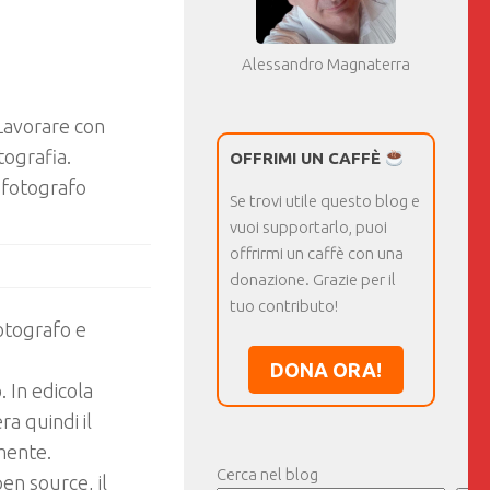
Alessandro Magnaterra
Lavorare con
ografia.
OFFRIMI UN CAFFÈ
 fotografo
Se trovi utile questo blog e
vuoi supportarlo, puoi
offrirmi un caffè con una
donazione. Grazie per il
tuo contributo!
otografo e
DONA ORA!
 In edicola
a quindi il
mente.
Cerca nel blog
en source, il