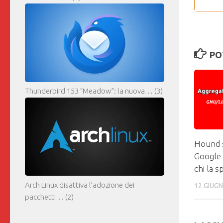
PO
Thunderbird 153 “Meadow”: la nuova…
(3)
Hound s
Google
chi la 
Arch Linux disattiva l’adozione dei
12 GIUG
pacchetti…
(2)