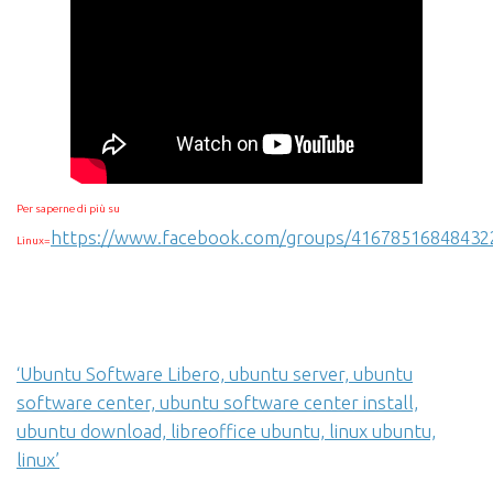
Per saperne di più su
https://www.facebook.com/groups/41678516848432
Linux=
‘Ubuntu Software Libero, ubuntu server, ubuntu
software center, ubuntu software center install,
ubuntu download, libreoffice ubuntu, linux ubuntu,
linux’