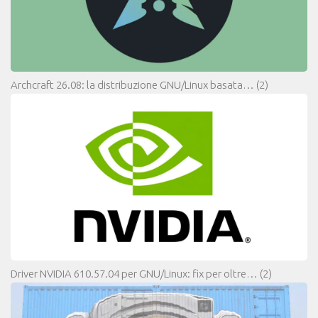
Archcraft 26.08: la distribuzione GNU/Linux basata…
(2)
Driver NVIDIA 610.57.04 per GNU/Linux: fix per oltre…
(2)