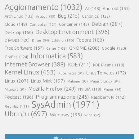
Aggiornamento
(1032)
AI
(148)
Android
(155)
Bug
(215)
Arch Linux
(133)
Canonical
(122)
Articoli
(99)
Debian
(287)
Cloud
(148)
Container
(143)
Computer
(104)
Desktop Environment
(396)
Desktop
(160)
Fedora
(188)
DevOps
(120)
Editing
(110)
Driver
(94)
GNOME
(208)
Free Software
(157)
Google
(120)
Game
(108)
Informatica
(583)
Grafica
(124)
Internet Browser
(388)
KDE
(211)
KDE Plasma
(118)
Kernel Linux
(453)
Linus Torvalds
(172)
Kubernetes
(91)
Linux
(207)
Linux Mint
(197)
Malware
(93)
Manjaro Linux
(94)
Mozilla Firefox
(249)
NVIDIA
(118)
Microsoft
(91)
Plasma
(94)
Programmazione
(245)
Podcast
(186)
Raspberry Pi
(142)
SysAdmin
(1971)
Red Hat
(111)
Ubuntu
(697)
Windows
(195)
Wine
(92)