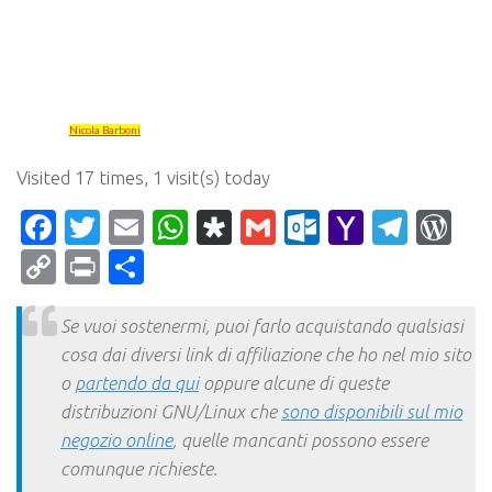
Nicola Barboni
Visited 17 times, 1 visit(s) today
Facebook
Twitter
Email
WhatsApp
Diaspora
Gmail
Outlook.c
Yahoo
Tele
Wo
Mail
Copy
Print
Condividi
Link
Se vuoi sostenermi, puoi farlo acquistando qualsiasi
cosa dai diversi link di affiliazione che ho nel mio sito
o
partendo da qui
oppure alcune di queste
distribuzioni GNU/Linux che
sono disponibili sul mio
negozio online
, quelle mancanti possono essere
comunque richieste.