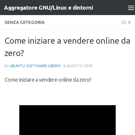
Aggregatore GNU/Linux e dintorni
Salta al contenuto
SENZA CATEGORIA
0
Come iniziare a vendere online da
zero?
DI
UBUNTU SOFTWARE LIBERO
·
6 AGOSTO 2018
Come iniziare a vendere online da zero?