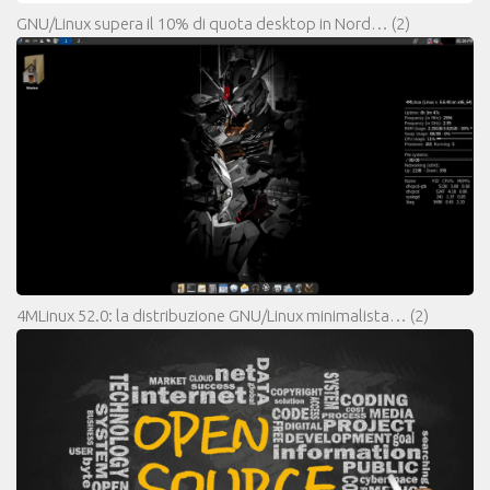
GNU/Linux supera il 10% di quota desktop in Nord…
(2)
4MLinux 52.0: la distribuzione GNU/Linux minimalista…
(2)