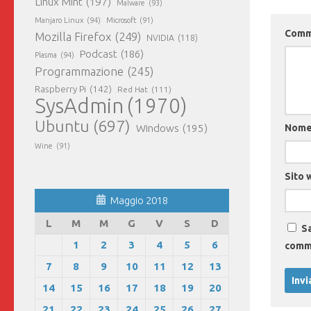
Linux Mint
(197)
Malware
(93)
Manjaro Linux
(94)
Microsoft
(91)
Com
Mozilla Firefox
(249)
NVIDIA
(118)
Podcast
(186)
Plasma
(94)
Programmazione
(245)
Raspberry Pi
(142)
Red Hat
(111)
SysAdmin
(1970)
Ubuntu
(697)
Nom
Windows
(195)
Wine
(91)
Sito 
Maggio 2018
L
M
M
G
V
S
D
Sa
1
2
3
4
5
6
comm
7
8
9
10
11
12
13
14
15
16
17
18
19
20
21
22
23
24
25
26
27