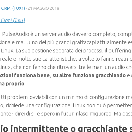
 CIRMI (TUX1)
·
21 MAGGIO 2018
 Cirmi (Tux1)
, PulseAudio è un server audio davvero completo, comp
ionale ma…uno dei più grandi grattacapi attualmente es
inux. La sua gestione separata dei processi, il buffering 
eale e molte sue caratteristiche, a volte lo fanno realme
Linux, che non fanno che ritrovarsi tra le mani un audio c
azioni funziona bene
,
su altre funziona gracchiando
e
na proprio
.
tti problemi ovviabili con un minimo di configurazione 
, richiede una configurazione. Linux non può permetter
nte? direi di si, e spero in futuri rilasci migliorati. Ma pas
o intermittente o gracchiante 