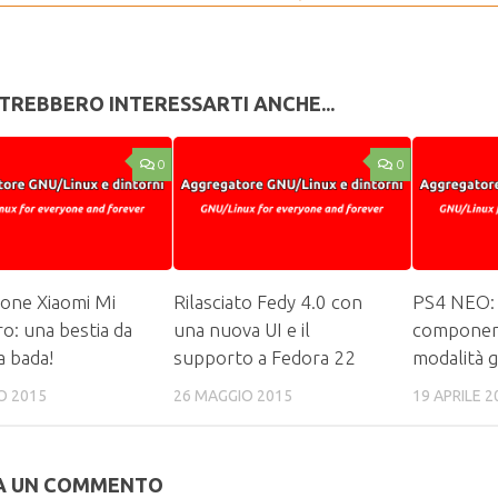
TREBBERO INTERESSARTI ANCHE...
0
0
one Xiaomi Mi
Rilasciato Fedy 4.0 con
PS4 NEO:
o: una bestia da
una nuova UI e il
component
a bada!
supporto a Fedora 22
modalità g
O 2015
26 MAGGIO 2015
19 APRILE 2
A UN COMMENTO