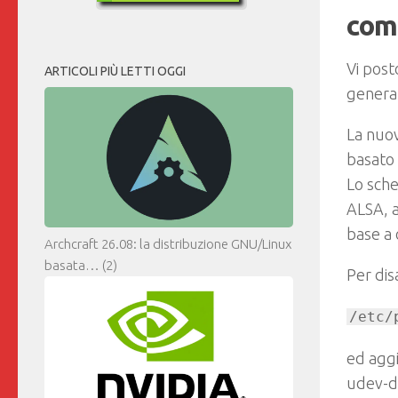
com
Vi post
ARTICOLI PIÙ LETTI OGGI
general
La nuo
basato 
Lo sche
ALSA, a
base a 
Archcraft 26.08: la distribuzione GNU/Linux
basata…
(2)
Per dis
/etc/
ed aggi
udev-de