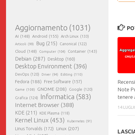
Aggiornamento
(1031)
PO
AI
(148)
Android
(155)
Arch Linux
(133)
Bug
(215)
Canonical
(122)
Articoli
(99)
Cloud
(148)
Container
(143)
Computer
(104)
Debian
(287)
Desktop
(160)
Desktop Environment
(396)
DevOps
(120)
Editing
(110)
Driver
(94)
Recensi
Fedora
(188)
Free Software
(157)
GNOME
(208)
Note Pr
Google
(120)
Game
(108)
Informatica
(583)
tenere 
Grafica
(124)
Internet Browser
(388)
14 LUGLI
KDE
(211)
KDE Plasma
(118)
Kernel Linux
(453)
Kubernetes
(91)
Linux
(207)
Linus Torvalds
(172)
LASCI