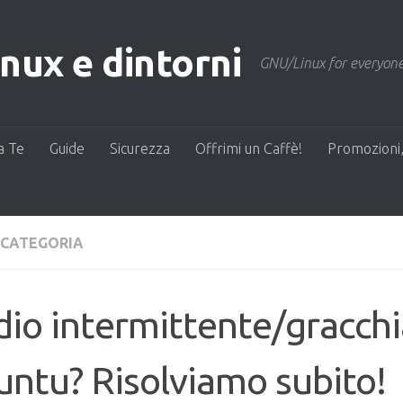
ux e dintorni
GNU/Linux for everyone
a Te
Guide
Sicurezza
Offrimi un Caffè!
Promozioni,
 CATEGORIA
io intermittente/gracchi
ntu? Risolviamo subito!