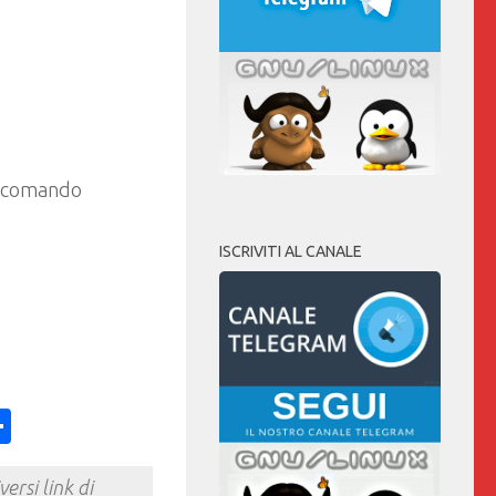
e comando
ISCRIVITI AL CANALE
ess
y
int
Condividi
ersi link di