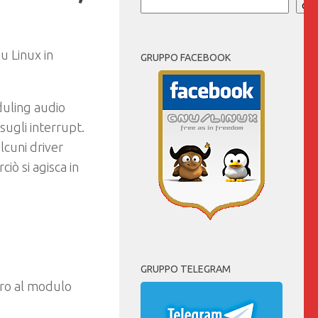
Cer
u Linux in
GRUPPO FACEBOOK
uling audio
sugli interrupt.
cuni driver
iò si agisca in
GRUPPO TELEGRAM
ro al modulo