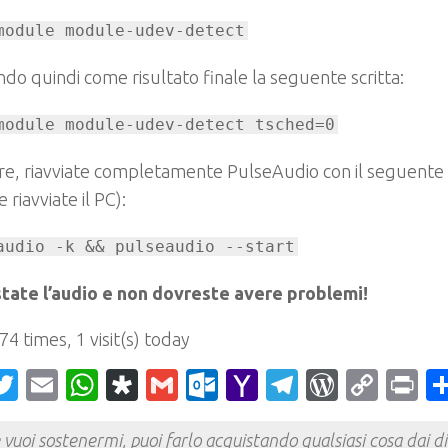
module module-udev-detect
do quindi come risultato finale la seguente scritta:
module module-udev-detect tsched=0
ire, riavviate completamente PulseAudio con il seguent
 riavviate il PC):
audio -k && pulseaudio --start
state l’audio e non dovreste avere problemi!
 74 times, 1 visit(s) today
acebook
Twitter
Email
WhatsApp
Diaspora
Gmail
Outlook.com
Yahoo
Telegram
WordPr
Cop
Pr
Mail
Link
 vuoi sostenermi, puoi farlo acquistando qualsiasi cosa dai div