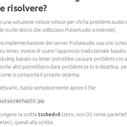
e risolvere?
o una soluzione veloce veloce per chi ha problemi audio s
e (sulle distro che utilizzano PulseAudio si intende),
va implementazione del server Pulseaudio usa uno sched
su timer, invece di usare l’approccio traduzionale basato 
duling basato su timer potrebbe causare problemi con al
nche altri potrebbero dare problemi se lo si disattiva, perc
come si comporta il proprio sistema.
attivarlo, basta semplicemente aprire il file:
pulse/default.pa
ungere la scritta
tsched=0
(zero, non O!) come paramet
tect, quindi alla scritta: