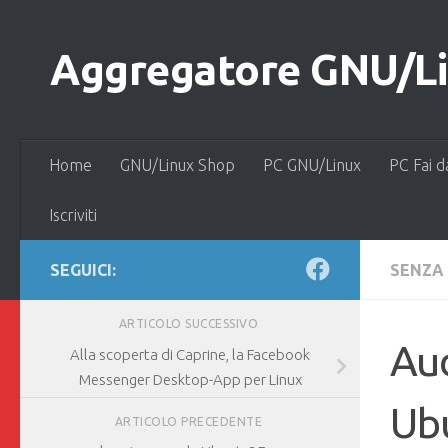
Salta al contenuto
Aggregatore GNU/Lin
Home
GNU/Linux Shop
PC GNU/Linux
PC Fai d
Iscriviti
SEGUICI:
SENZA
ARTICOLO SUCCESSIVO
Aud
Alla scoperta di Caprine, la Facebook
Messenger Desktop-App per Linux
Ubu
ARTICOLO PRECEDENTE