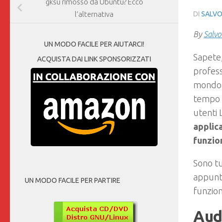
gksu rimosso da Ubuntu? Ecco
DI
SALVO
l’alternativa
By
Salvo
UN MODO FACILE PER AIUTARCI!
Sapete
ACQUISTA DAI LINK SPONSORIZZATI
profess
mondo L
tempo r
utenti 
applic
funzio
Sono tu
appunto
UN MODO FACILE PER PARTIRE
funziona
Audi