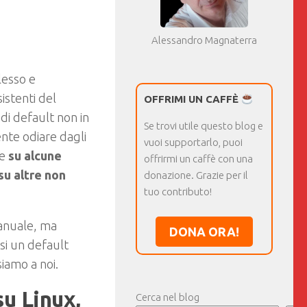
Alessandro Magnaterra
lesso e
istenti del
OFFRIMI UN CAFFÈ
di default non in
Se trovi utile questo blog e
nte odiare dagli
vuoi supportarlo, puoi
he
su alcune
offrirmi un caffè con una
su altre non
donazione. Grazie per il
tuo contributo!
manuale, ma
DONA ORA!
si un default
siamo a noi.
su Linux,
Cerca nel blog