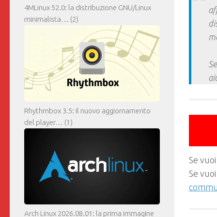
4MLinux 52.0: la distribuzione GNU/Linux
af
minimalista…
(2)
di
ma
Se
ai
Rhythmbox 3.5: il nuovo aggiornamento
del player…
(1)
Se vuoi
Se vuoi
commun
Arch Linux 2026.08.01: la prima immagine