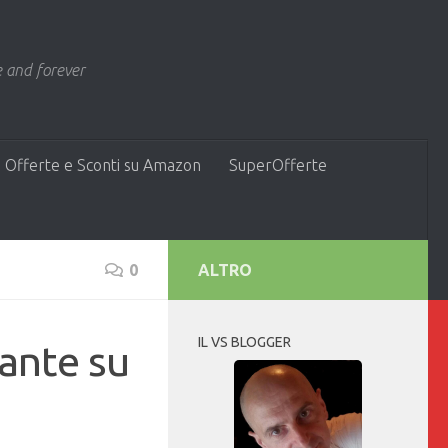
 and forever
 Offerte e Sconti su Amazon
SuperOfferte
0
ALTRO
IL VS BLOGGER
ante su