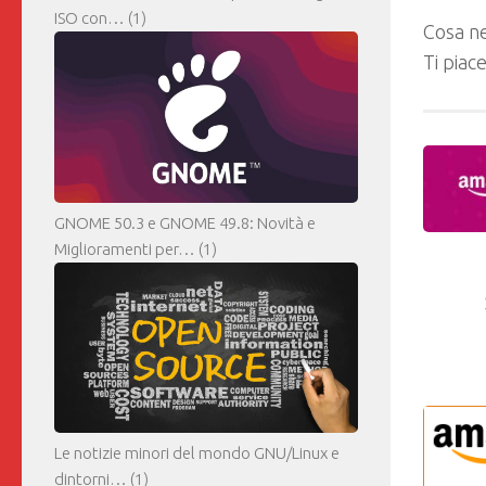
ISO con…
(1)
Cosa ne
Ti piac
GNOME 50.3 e GNOME 49.8: Novità e
Miglioramenti per…
(1)
Le notizie minori del mondo GNU/Linux e
dintorni…
(1)