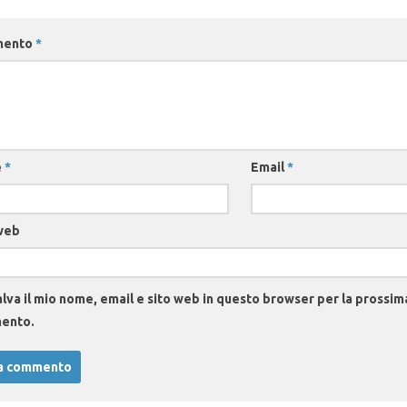
mento
*
e
*
Email
*
web
lva il mio nome, email e sito web in questo browser per la prossim
ento.