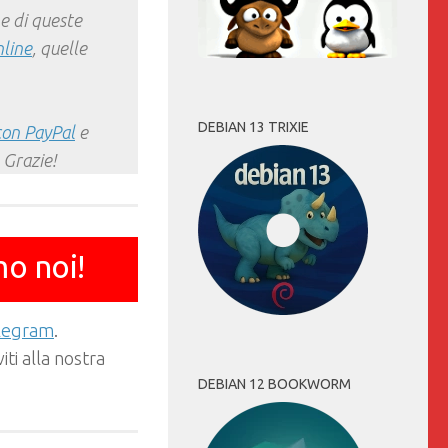
e di queste
nline
, quelle
DEBIAN 13 TRIXIE
con PayPal
e
 Grazie!
mo noi!
elegram
.
ti alla nostra
DEBIAN 12 BOOKWORM