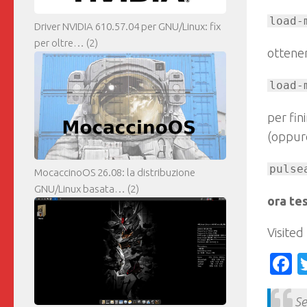
load-
Driver NVIDIA 610.57.04 per GNU/Linux: fix
per oltre…
(2)
ottenen
load-
per fin
(oppure
pulse
MocaccinoOS 26.08: la distribuzione
GNU/Linux basata…
(2)
ora te
Visited
F
Se