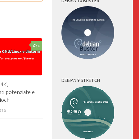
DEBIAN 10 BUSTER
0
DEBIAN 9 STRETCH
 4K,
i potenziate e
iochi
016