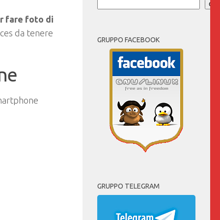
Cer
 fare foto di
ices da tenere
GRUPPO FACEBOOK
ne
 smartphone
GRUPPO TELEGRAM