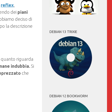
e
reflex
,
uendo dei
piani
bbiamo deciso di
po la descrizione
DEBIAN 13 TRIXIE
r quanto riguarda
rimane indubbia.
Si
eprezzato
che
DEBIAN 12 BOOKWORM