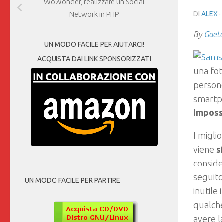
WoWonder, realizzare un Social
DI
ALEX
·
Network in PHP
By
Gaet
UN MODO FACILE PER AIUTARCI!
ACQUISTA DAI LINK SPONSORIZZATI
una fot
persone
smartp
imposs
I migli
viene
s
conside
seguito
UN MODO FACILE PER PARTIRE
inutile
qualch
avere 