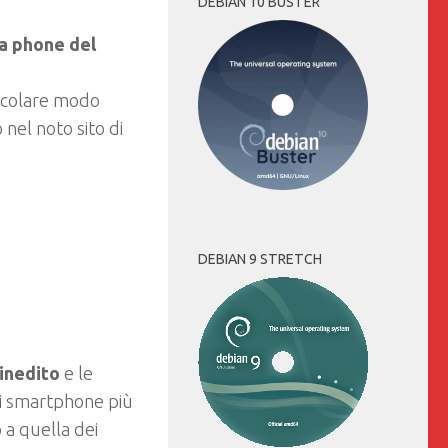
DEBIAN 10 BUSTER
a phone del
o
ticolare modo
nel noto sito di
DEBIAN 9 STRETCH
inedito
e le
i smartphone più
 a quella dei