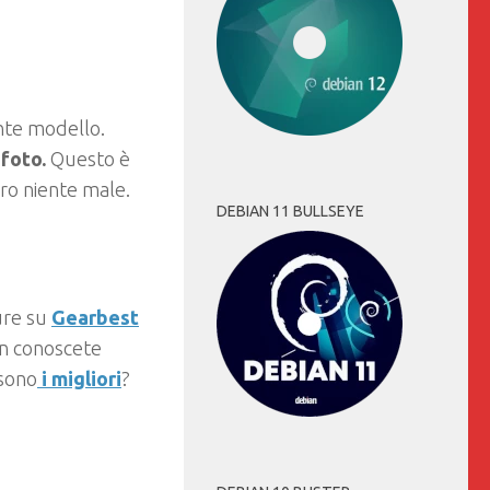
ente modello.
 foto.
Questo è
ro niente male.
DEBIAN 11 BULLSEYE
re su
Gearbest
on conoscete
 sono
i migliori
?