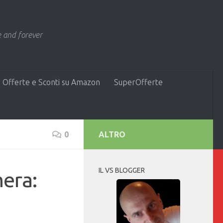
 and forever
 Offerte e Sconti su Amazon
SuperOfferte
0
ALTRO
IL VS BLOGGER
era: