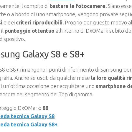
vamente il compito di
testare le fotocamere.
Siano ess
te o a bordo di uno smartphone, vengono provate seg
si
e dei
criteri riproducibili.
Proprio per questo motivo a
 il
punteggio ottentuo
all’interno di DxOMark subito do
dispositivo.
sung Galaxy S8 e S8+
S8 e S8+ rimangono i punti di riferimento di Samsung pe
grafia. Anche se usciti da qualche mese
la loro qualità 
di un’ottima occasione per acquistare uno
smartphone d
a ancora nel segmento dei Top di gamma.
nteggio DxOMark:
88
eda tecnica Galaxy S8
eda tecnica Galaxy S8+