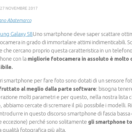
27 NOVEMBRE 2017
ano Abatemarco
Uno smartphone deve saper scattare otti
ocamera in grado di immortalare attimi indimenticabili. 
 che cercano proprio questa caratteristica in un telefono:
hone con la
migliorie fotocamera in assoluto è molto d
ibile.
ori smartphone per fare foto sono dotati di un sensore fo
fruttato al meglio dalla parte software
: bisogna tener
razione molti parametri e per questo, nella nostra lista c
, abbiamo cercate di scremare il più possibile i modelli. Ri
 introdurre in questo discorso smartphone di fascia bassa
e eccezione) perché sono solitamente
gli smartphone t
la
qualità fotografica più alta.