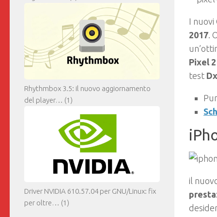
I nuovi
2017
. 
un’otti
Pixel 2
test
Dx
Rhythmbox 3.5: il nuovo aggiornamento
Pu
del player…
(1)
Sch
iPh
il nuov
Driver NVIDIA 610.57.04 per GNU/Linux: fix
presta
per oltre…
(1)
desider