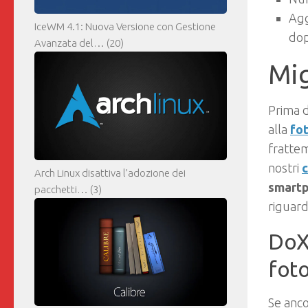
Agg
IceWM 4.1: Nuova Versione con Gestione
dop
Avanzata del…
(20)
Mig
Prima d
alla
fo
fratte
nostri
c
Arch Linux disattiva l’adozione dei
smartp
pacchetti…
(3)
riguard
DoXM
foto
Se anco