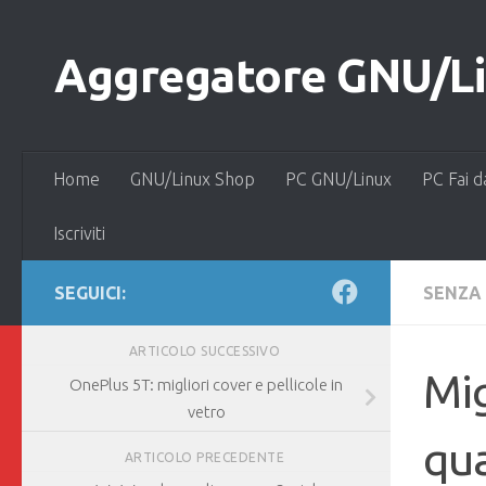
Salta al contenuto
Aggregatore GNU/Lin
Home
GNU/Linux Shop
PC GNU/Linux
PC Fai d
Iscriviti
SEGUICI:
SENZA
ARTICOLO SUCCESSIVO
Mig
OnePlus 5T: migliori cover e pellicole in
vetro
qu
ARTICOLO PRECEDENTE