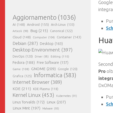
Google 
integrat
Aggiornamento
(1036)
Pu
AI
(148)
Android
(155)
Arch Linux
(133)
Sch
Bug
(215)
Canonical
(122)
Articoli
(99)
Cloud
(148)
Container
(143)
Computer
(104)
Hua
Debian
(287)
Desktop
(163)
Desktop Environment
(397)
DevOps
(120)
Editing
(110)
Driver
(95)
Fedora
(188)
Free Software
(157)
Second
GNOME
(209)
Game
(108)
Google
(120)
Pro
olt
Informatica
(583)
Grafica
(125)
integr
Internet Browser
(389)
DxOMar
KDE
(211)
KDE Plasma
(118)
Kernel Linux
(453)
Pun
Kubernetes
(91)
Linux
(207)
Linus Torvalds
(172)
Sch
Linux Mint
(197)
Malware
(93)