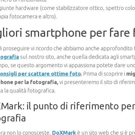
iunte hardware (come stabilizzatore ottico, spettro colo
pia fotocamera e altro).
liori smartphone per fare 
i proseguire vi ricordo che abbiamo anche approfondito t
tografia
sul nostro sito, anche quella dedicata agli smar
mpo, se questo argomento vi appassiona potete dare uno
onsigli per scattare ottime foto
.
Prima di scoprire i
mig
hone per la fotografia,
vi presenteremo il sito di rifer
a la qualità fotografica.
ark: il punto di riferimento per
grafia
ra non lo conosceste,
DoXMark
è un sito web che si è pr