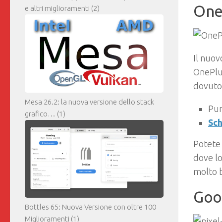
One
e altri miglioramenti
(2)
Il nuov
OnePlus
dovuto 
Mesa 26.2: la nuova versione dello stack
Pu
grafico…
(1)
Sch
Potete
dove lo
molto b
Goog
Bottles 65: Nuova Versione con oltre 100
Miglioramenti
(1)