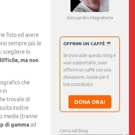
Alessandro Magnaterra
me foto ed avere
Sono sempre più le
OFFRIMI UN CAFFÈ
 scegliere lo
Se trovi utile questo blog e
ifficile, ma non
vuoi supportarlo, puoi
offrirmi un caffè con una
donazione. Grazie per il
tografico che
tuo contributo!
e in
he trovate di
DONA ORA!
sulta inoltre
 o media (tranne
op di gamma
ad
Cerca nel blog