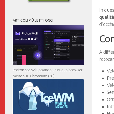
In ques
qualit
ARTICOLI PIÙ LETTI OGGI
d’occhi
Com
A diffe
fotocam
Proton sta sviluppando un nuovo browser
Vel
basato su Chromium
(20)
Pre
Vel
Sen
Ott
Int
Num