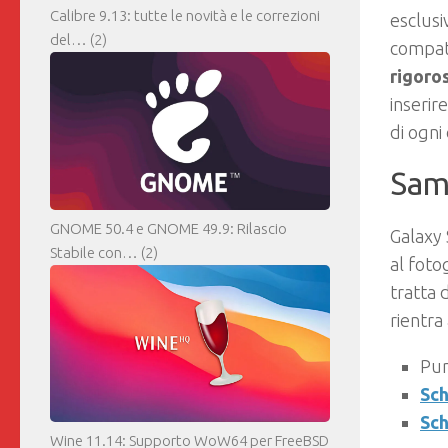
Calibre 9.13: tutte le novità e le correzioni
esclusi
del…
(2)
compat
rigoro
inserire
di ogni 
Sam
GNOME 50.4 e GNOME 49.9: Rilascio
Galaxy 
Stabile con…
(2)
al foto
tratta 
rientr
Pu
Sch
Sch
Wine 11.14: Supporto WoW64 per FreeBSD