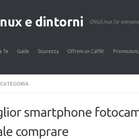
ux e dintorni
GNU/Linux for everyone
a Te
Guide
Sicurezza
Offrimi un Caffè!
Promozioni,
 CATEGORIA
lior smartphone fotocam
ale comprare