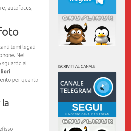
re, autofocus,
foto
anti temi legati
tphone. Nel
 sguardo ai
ISCRIVITI AL CANALE
liori
imento per quanto
 la
efisso