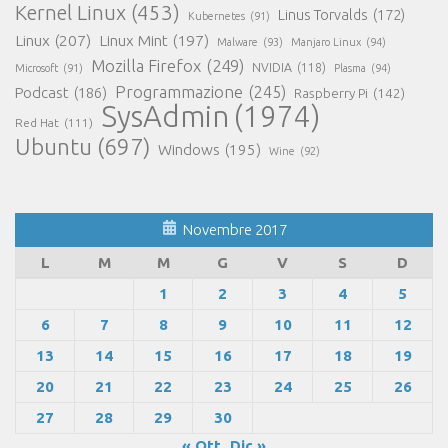
Kernel Linux
(453)
Linus Torvalds
(172)
Kubernetes
(91)
Linux
(207)
Linux Mint
(197)
Malware
(93)
Manjaro Linux
(94)
Mozilla Firefox
(249)
NVIDIA
(118)
Microsoft
(91)
Plasma
(94)
Programmazione
(245)
Podcast
(186)
Raspberry Pi
(142)
SysAdmin
(1974)
Red Hat
(111)
Ubuntu
(697)
Windows
(195)
Wine
(92)
Novembre 2017
L
M
M
G
V
S
D
1
2
3
4
5
6
7
8
9
10
11
12
13
14
15
16
17
18
19
20
21
22
23
24
25
26
27
28
29
30
« Ott
Dic »