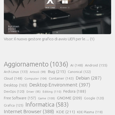
Visor: il nuovo gestore grafico di avvio UEFI per le…
(1)
Aggiornamento
(1036)
AI
(148)
Android
(155)
Bug
(215)
Arch Linux
(133)
Canonical
(122)
Articoli
(99)
Debian
(287)
Cloud
(148)
Container
(143)
Computer
(104)
Desktop Environment
(397)
Desktop
(163)
Fedora
(188)
DevOps
(120)
Editing
(110)
Driver
(95)
GNOME
(209)
Free Software
(157)
Game
(108)
Google
(120)
Informatica
(583)
Grafica
(125)
Internet Browser
(388)
KDE
(211)
KDE Plasma
(118)