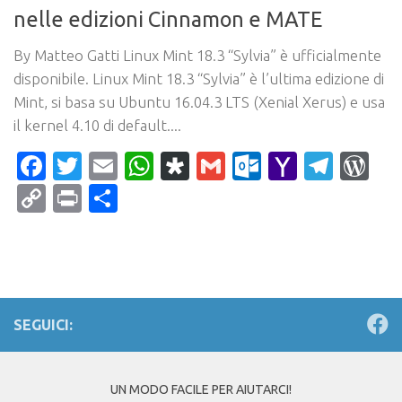
nelle edizioni Cinnamon e MATE
By Matteo Gatti Linux Mint 18.3 “Sylvia” è ufficialmente
disponibile. Linux Mint 18.3 “Sylvia” è l’ultima edizione di
Mint, si basa su Ubuntu 16.04.3 LTS (Xenial Xerus) e usa
il kernel 4.10 di default....
Facebook
Twitter
Email
WhatsApp
Diaspora
Gmail
Outlook.c
Yahoo
Tele
Wo
Mail
Copy
Print
Condividi
Link
SEGUICI:
UN MODO FACILE PER AIUTARCI!