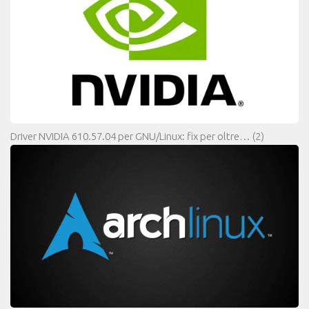
Driver NVIDIA 610.57.04 per GNU/Linux: fix per oltre…
(2)