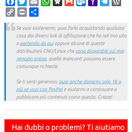
Facebook
Twitter
Email
WhatsApp
Diaspora
Gmail
Outlook.c
Yahoo
Tele
Wo
Mail
Copy
Print
Condividi
Link
Se vuoi sostenermi, puoi farlo acquistando qualsiasi
cosa dai diversi link di affiliazione che ho nel mio sito
o
partendo da qui
oppure alcune di queste
distribuzioni GNU/Linux che
sono disponibili sul mio
negozio online
, quelle mancanti possono essere
comunque richieste.
Se ti senti generoso,
puoi anche donarmi solo 1€ o
più se vuoi con PayPal
e aiutarmi a continuare a
pubblicare più contenuti come questo. Grazie!
Hai dubbi o problemi? Ti aiutiamo