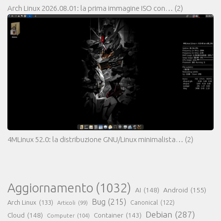
Arch Linux 2026.08.01: la prima immagine ISO con…
(2)
4MLinux 52.0: la distribuzione GNU/Linux minimalista…
(2)
Aggiornamento
(1032)
AI
(148)
Android
(155)
Bug
(215)
Arch Linux
(133)
Canonical
(122)
Articoli
(99)
Debian
(287)
Cloud
(148)
Container
(143)
Computer
(104)