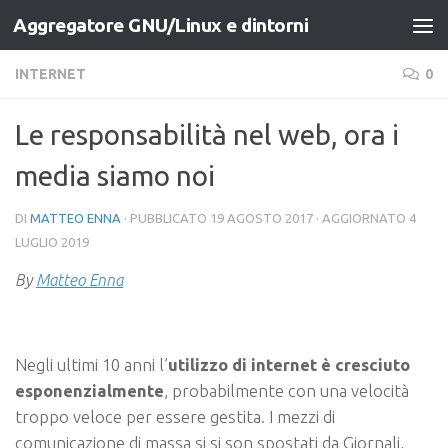
Aggregatore GNU/Linux e dintorni
Salta al contenuto
INTERNET
0
Le responsabilità nel web, ora i
media siamo noi
DI
MATTEO ENNA
· PUBBLICATO
19 AGOSTO 2017
· AGGIORNATO
4
LUGLIO 2019
By
Matteo Enna
Negli ultimi 10 anni l’
utilizzo di internet è cresciuto
esponenzialmente
, probabilmente con una velocità
troppo veloce per essere gestita. I mezzi di
comunicazione di massa si si son spostati da Giornali,