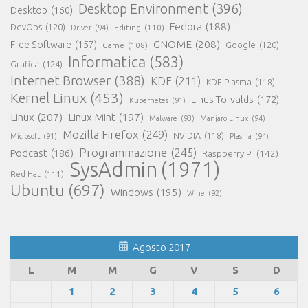
Desktop Environment
(396)
Desktop
(160)
Fedora
(188)
DevOps
(120)
Editing
(110)
Driver
(94)
GNOME
(208)
Free Software
(157)
Google
(120)
Game
(108)
Informatica
(583)
Grafica
(124)
Internet Browser
(388)
KDE
(211)
KDE Plasma
(118)
Kernel Linux
(453)
Linus Torvalds
(172)
Kubernetes
(91)
Linux
(207)
Linux Mint
(197)
Malware
(93)
Manjaro Linux
(94)
Mozilla Firefox
(249)
NVIDIA
(118)
Microsoft
(91)
Plasma
(94)
Programmazione
(245)
Podcast
(186)
Raspberry Pi
(142)
SysAdmin
(1971)
Red Hat
(111)
Ubuntu
(697)
Windows
(195)
Wine
(92)
Agosto 2017
L
M
M
G
V
S
D
1
2
3
4
5
6