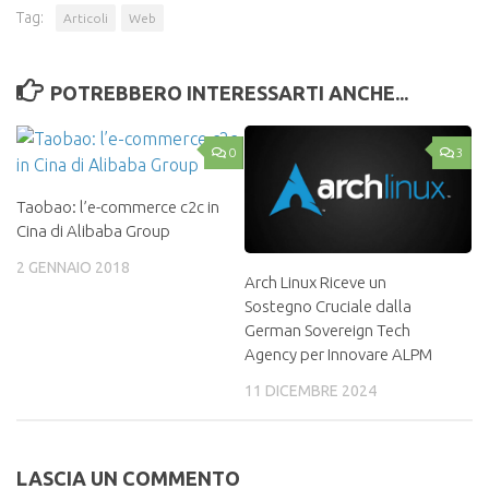
Tag:
Articoli
Web
POTREBBERO INTERESSARTI ANCHE...
0
3
Taobao: l’e-commerce c2c in
Cina di Alibaba Group
2 GENNAIO 2018
Arch Linux Riceve un
Sostegno Cruciale dalla
German Sovereign Tech
Agency per Innovare ALPM
11 DICEMBRE 2024
LASCIA UN COMMENTO