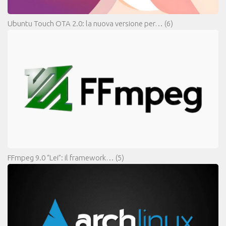
Ubuntu Touch OTA 2.0: la nuova versione per…
(6)
FFmpeg 9.0 “Lei”: il framework…
(5)