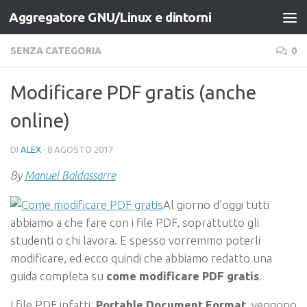
Aggregatore GNU/Linux e dintorni
Salta al contenuto
SENZA CATEGORIA
0
Modificare PDF gratis (anche
online)
DI
ALEX
·
8 AGOSTO 2017
By
Manuel Baldassarre
Al giorno d’oggi tutti
abbiamo a che fare con i file PDF, soprattutto gli
studenti o chi lavora. E spesso vorremmo poterli
modificare, ed ecco quindi che abbiamo redatto una
guida completa su
come modificare PDF gratis
.
I file PDF infatti,
Portable Document Format
, vengono