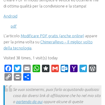
di ottima qualità per la condivisione e la stampa!
Android
pdf
L’articolo
Modificare PDF gratis (anche online)
appare
per la prima volta su
ChimeraRevo – Il miglior volto
della tecnologia
.
Visited 38 times, 1 visit(s) today
Facebook
Twitter
Email
WhatsApp
Diaspora
Gmail
Outlook.c
Yahoo
Tele
Wo
Mail
Copy
Print
Condividi
Link
Se vuoi sostenermi, puoi farlo acquistando qualsiasi
cosa dai diversi link di affiliazione che ho nel mio sito
o
partendo da qui
oppure alcune di queste