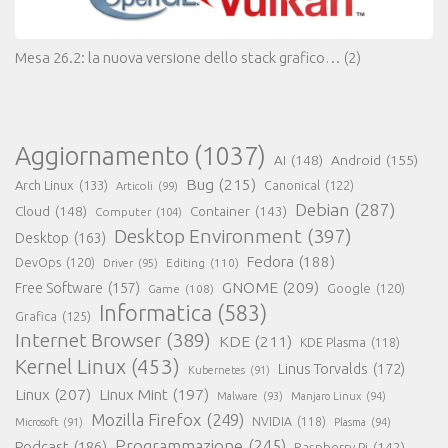
Mesa 26.2: la nuova versione dello stack grafico…
(2)
Aggiornamento
(1037)
AI
(148)
Android
(155)
Bug
(215)
Arch Linux
(133)
Canonical
(122)
Articoli
(99)
Debian
(287)
Cloud
(148)
Container
(143)
Computer
(104)
Desktop Environment
(397)
Desktop
(163)
Fedora
(188)
DevOps
(120)
Editing
(110)
Driver
(95)
GNOME
(209)
Free Software
(157)
Game
(108)
Google
(120)
Informatica
(583)
Grafica
(125)
Internet Browser
(389)
KDE
(211)
KDE Plasma
(118)
Kernel Linux
(453)
Linus Torvalds
(172)
Kubernetes
(91)
Linux
(207)
Linux Mint
(197)
Malware
(93)
Manjaro Linux
(94)
Mozilla Firefox
(249)
NVIDIA
(118)
Microsoft
(91)
Plasma
(94)
Programmazione
(245)
Podcast
(186)
Raspberry Pi
(142)