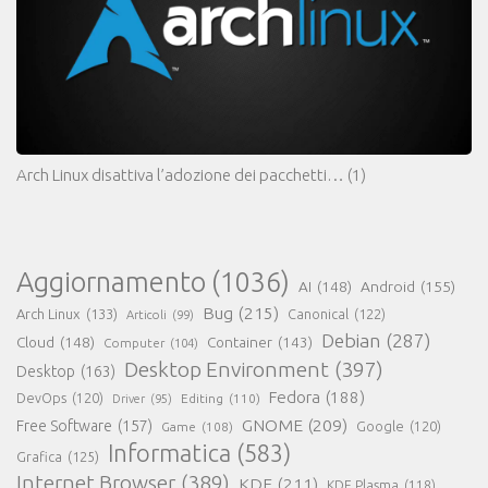
Arch Linux disattiva l’adozione dei pacchetti…
(1)
Aggiornamento
(1036)
AI
(148)
Android
(155)
Bug
(215)
Arch Linux
(133)
Canonical
(122)
Articoli
(99)
Debian
(287)
Cloud
(148)
Container
(143)
Computer
(104)
Desktop Environment
(397)
Desktop
(163)
Fedora
(188)
DevOps
(120)
Editing
(110)
Driver
(95)
GNOME
(209)
Free Software
(157)
Game
(108)
Google
(120)
Informatica
(583)
Grafica
(125)
Internet Browser
(389)
KDE
(211)
KDE Plasma
(118)