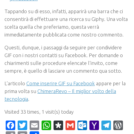
Tappando su di esso, infatti, apparirà una barra che ci
consentirà di effettuare una ricerca su Giphy. Una volta
scelta quella che preferiamo, questa verrà
immediatamente pubblicata come nostro commento.
Questi, dunque, i passaggi da seguire per condividere
GIF con i nostri contatti su Facebook. Per domande o
chiarimenti sulle procedure elencate l’invito, come
sempre, è quello di lasciare un commento qua sotto.
L’articolo
Come inserire GIF su Facebook
appare per la
prima volta su
ChimeraRevo – Il miglior volto della
tecnologia
.
Visited 33 times, 1 visit(s) today
Facebook
Twitter
Email
WhatsApp
Diaspora
Gmail
Outlook.c
Yahoo
Tele
Wo