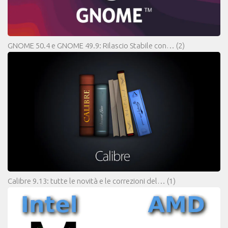
GNOME 50.4 e GNOME 49.9: Rilascio Stabile con…
(2)
Calibre 9.13: tutte le novità e le correzioni del…
(1)