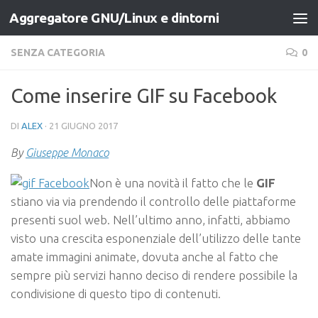
Aggregatore GNU/Linux e dintorni
Salta al contenuto
SENZA CATEGORIA
0
Come inserire GIF su Facebook
DI
ALEX
·
21 GIUGNO 2017
By
Giuseppe Monaco
Non è una novità il fatto che le
GIF
stiano via via prendendo il controllo delle piattaforme
presenti suol web. Nell’ultimo anno, infatti, abbiamo
visto una crescita esponenziale dell’utilizzo delle tante
amate immagini animate, dovuta anche al fatto che
sempre più servizi hanno deciso di rendere possibile la
condivisione di questo tipo di contenuti.