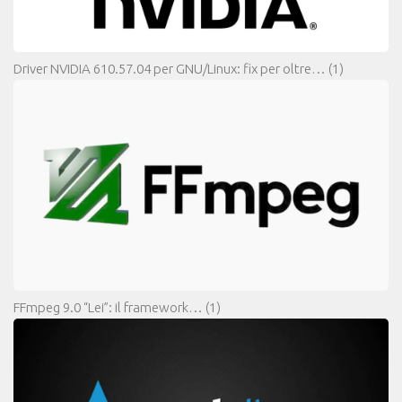
Driver NVIDIA 610.57.04 per GNU/Linux: fix per oltre…
(1)
FFmpeg 9.0 “Lei”: il framework…
(1)