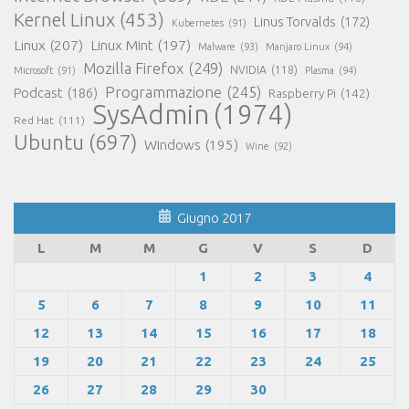
Kernel Linux
(453)
Linus Torvalds
(172)
Kubernetes
(91)
Linux
(207)
Linux Mint
(197)
Malware
(93)
Manjaro Linux
(94)
Mozilla Firefox
(249)
NVIDIA
(118)
Microsoft
(91)
Plasma
(94)
Programmazione
(245)
Podcast
(186)
Raspberry Pi
(142)
SysAdmin
(1974)
Red Hat
(111)
Ubuntu
(697)
Windows
(195)
Wine
(92)
Giugno 2017
L
M
M
G
V
S
D
1
2
3
4
5
6
7
8
9
10
11
12
13
14
15
16
17
18
19
20
21
22
23
24
25
26
27
28
29
30