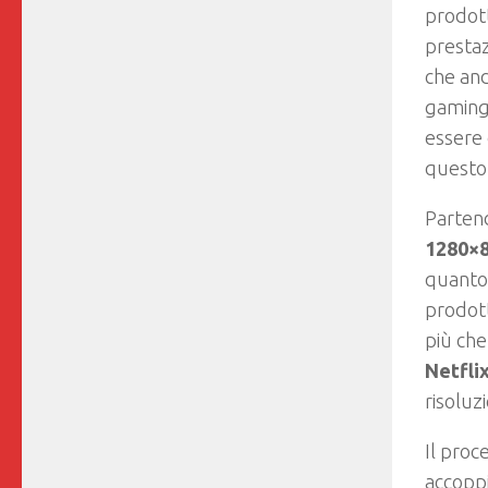
prodott
prestaz
che and
gaming
essere 
questo 
Partend
1280×
quanto
prodott
più che
Netfli
risoluz
Il proc
accopp