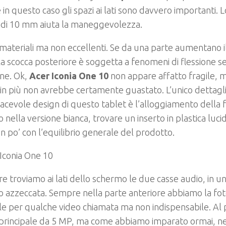
in questo caso gli spazi ai lati sono davvero importanti. 
, di 10 mm aiuta la maneggevolezza.
 materiali ma non eccellenti. Se da una parte aumentano i
la scocca posteriore è soggetta a fenomeni di flessione se 
ne. Ok,
Acer Iconia One 10
non appare affatto fragile, m
à in più non avrebbe certamente guastato. L’unico dettagl
piacevole design di questo tablet è l’alloggiamento della
 nella versione bianca, trovare un inserto in plastica luc
n po’ con l’equilibrio generale del prodotto.
ire troviamo ai lati dello schermo le due casse audio, in u
 azzeccata. Sempre nella parte anteriore abbiamo la fo
le per qualche video chiamata ma non indispensabile. Al 
principale da 5 MP, ma come abbiamo imparato ormai, nei 