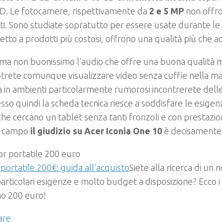
SD. Le fotocamere, rispettivamente da
2 e 5 MP
non offro
ti. Sono studiate sopratutto per essere usate durante le
etto a prodotti più costosi, offrono una qualità più che ac
ma non buonissimo l’audio che offre una buona qualità
otrete comunque visualizzare video senza cuffie nella ma
a in ambienti particolarmente rumorosi incontrerete delle 
so quindi la scheda tecnica riesce a soddisfare le esigenz
che cercano un tablet senza tanti fronzoli e con prestazion
o campo
il giudizio su Acer Iconia One 10
è decisamente 
 portatile 200€: guida all’acquisto
Siete alla ricerca di u
articolari esigenze e molto budget a disposizione? Ecco i m
o 200 euro!
are