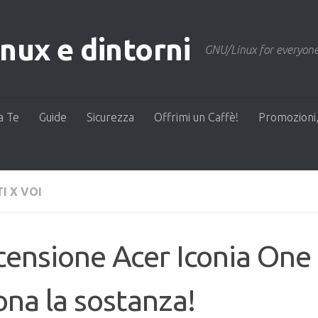
ux e dintorni
GNU/Linux for everyone
a Te
Guide
Sicurezza
Offrimi un Caffè!
Promozioni,
I X VOI
ensione Acer Iconia One 
na la sostanza!