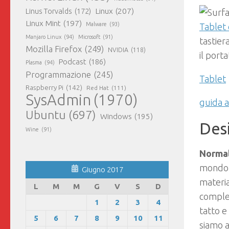
Linux
(207)
Linus Torvalds
(172)
Linux Mint
(197)
Malware
(93)
Tablet 
Manjaro Linux
(94)
Microsoft
(91)
tastier
Mozilla Firefox
(249)
NVIDIA
(118)
il porta
Podcast
(186)
Plasma
(94)
Programmazione
(245)
Tablet
Raspberry Pi
(142)
Red Hat
(111)
SysAdmin
(1970)
guida a
Ubuntu
(697)
Windows
(195)
Des
Wine
(91)
Norma
mondo d
Giugno 2017
materia
L
M
M
G
V
S
D
complet
1
2
3
4
tatto e
5
6
7
8
9
10
11
siamo a