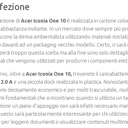
fezione
ezione di
Acer Iconia One 10
è realizzata in cartone col
 abbastanza invitante. In un mercato dove sempre più pr
scono la deriva ambientalista utilizzando materiali riciclati
i davanti ad un packaging vecchio modello. Certo, ci sarà 
erà troppo questa scelta ma alla fine sono solo dettagli
iali che vengono utilizzati per produrre i componenti elettr
erno, oltre a
Acer Iconia One 10,
troverete il caricabatter
a
2.0 A
e una piccola dock realizzata in plastica. Nonostant
rio decisamente economico e per molti trascurabile, riso
i fondamentali che si incontrano quando si utilizza un tab
zione un piano d’appoggio non sarà infatti necessario ma
uesto sarà particolarmente interessante per chi utilizze
0
per leggere documenti o visualizzare contenuti multimed