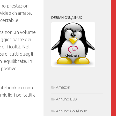
no prestazioni
 video chiamate,
DEBIAN GNU/LINUX
cettabile.
 ma non un volume
ggior parte dei
difficoltà. Nel
e di tutti quegli
i equilibrate. In
positivo.
Amazon
n notebook ma non
igliori portatili a
Annunci BSD
Annunci Gnu/Linux