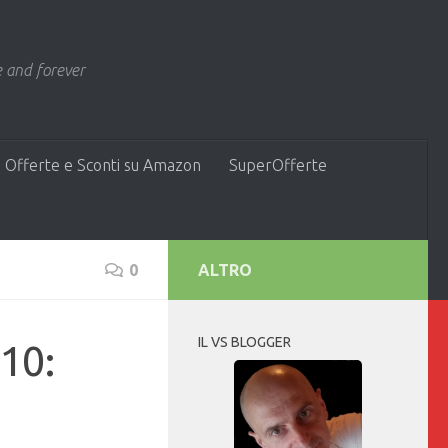
 and forever
 Offerte e Sconti su Amazon
SuperOfferte
0
ALTRO
IL VS BLOGGER
10: