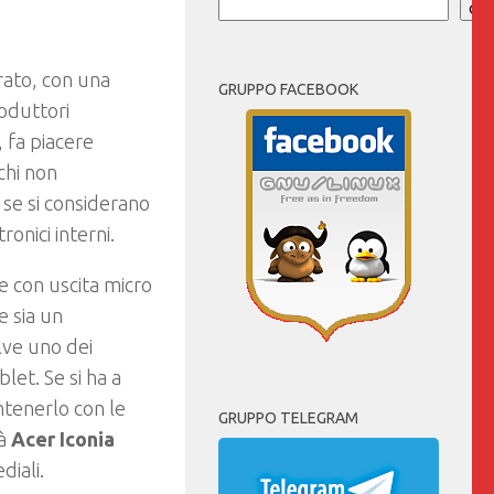
Cer
orato, con una
GRUPPO FACEBOOK
oduttori
, fa piacere
chi non
 se si considerano
onici interni.
ie con uscita micro
e sia un
lve uno dei
let. Se si ha a
ntenerlo con le
GRUPPO TELEGRAM
rà
Acer Iconia
iali.