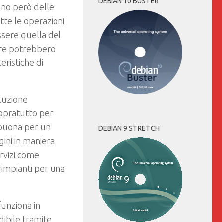
DEBIAN 10 BUSTER
dono però delle
tte le operazioni
ssere quella del
are potrebbero
eristiche di
oluzione
opratutto per
 buona per un
DEBIAN 9 STRETCH
gini in maniera
ervizi come
rimpianti per una
funziona in
ibile tramite