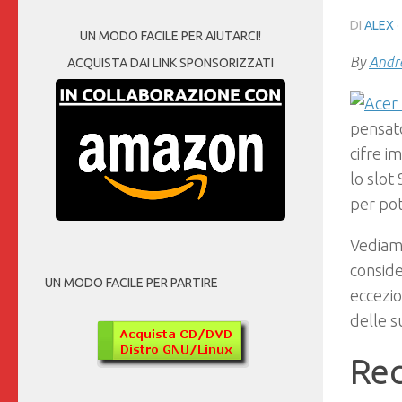
DI
ALEX
UN MODO FACILE PER AIUTARCI!
By
Andre
ACQUISTA DAI LINK SPONSORIZZATI
pensato
cifre i
lo slot
per pot
Vediam
conside
UN MODO FACILE PER PARTIRE
eccezio
delle s
Rec