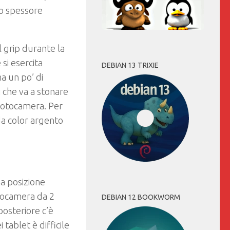
Lo spessore
l grip durante la
si esercita
DEBIAN 13 TRIXIE
a un po’ di
i che va a stonare
 fotocamera. Per
ida color argento
na posizione
tocamera da 2
DEBIAN 12 BOOKWORM
posteriore c’è
tablet è difficile