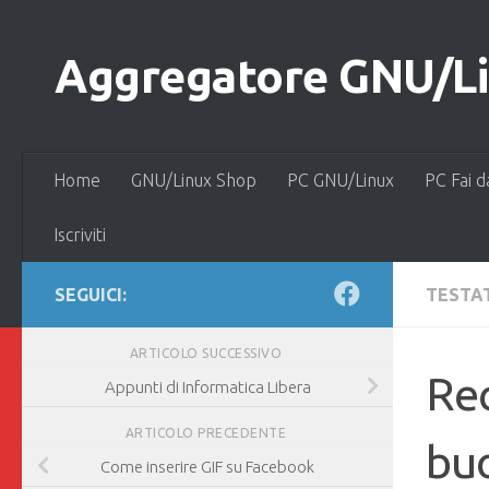
Salta al contenuto
Aggregatore GNU/Lin
Home
GNU/Linux Shop
PC GNU/Linux
PC Fai d
Iscriviti
SEGUICI:
TESTAT
ARTICOLO SUCCESSIVO
Rec
Appunti di Informatica Libera
ARTICOLO PRECEDENTE
buo
Come inserire GIF su Facebook