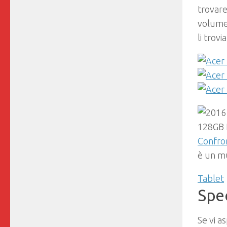
trovare
volume 
li trov
Confron
è un mu
Tablet
Spec
Se vi a