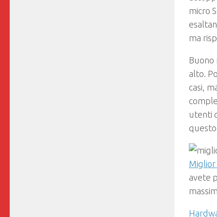
micro 
esaltan
ma risp
Buono 
alto. P
casi, m
comples
utenti 
quest
Miglior
avete p
massim
Hardw