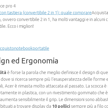
con tastiera (convertibile 2 in 1): quale comprare
Acquista
a, ovvero convertibile 2 in 1, ha molti vantaggi e in alcuni 
tile. Ecco i migliori!
cquisto
notebook
portatile
ign ed Ergonomia
lità
è forse la parola che meglio definisce il design di que
ove si ricerca sempre più l’esasperatezza delle forme e 
li, Acer è rimasta molto attaccata al passato. La scocca è 
amente in plastica, con un rivestimento gommato che è 
 aumenta sensibilmente il grip. Le dimensioni sono abba
bituati a trovare display da
10 pollici
sempre più a filo co