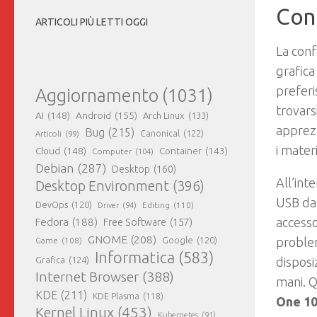
Con
ARTICOLI PIÙ LETTI OGGI
La conf
grafica
preferi
Aggiornamento
(1031)
trovars
AI
(148)
Android
(155)
Arch Linux
(133)
apprezz
Bug
(215)
Canonical
(122)
Articoli
(99)
i mater
Cloud
(148)
Container
(143)
Computer
(104)
Debian
(287)
Desktop
(160)
All’int
Desktop Environment
(396)
USB d
DevOps
(120)
Editing
(110)
Driver
(94)
accesso
Fedora
(188)
Free Software
(157)
GNOME
(208)
Google
(120)
problem
Game
(108)
Informatica
(583)
Grafica
(124)
disposi
Internet Browser
(388)
mani. Q
KDE
(211)
KDE Plasma
(118)
One 1
Kernel Linux
(453)
Kubernetes
(91)