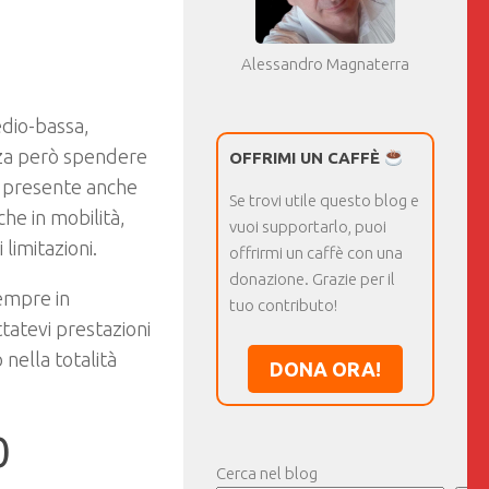
Alessandro Magnaterra
edio-bassa,
enza però spendere
OFFRIMI UN CAFFÈ
è presente anche
Se trovi utile questo blog e
he in mobilità,
vuoi supportarlo, puoi
limitazioni.
offrirmi un caffè con una
donazione. Grazie per il
empre in
tuo contributo!
tatevi prestazioni
nella totalità
DONA ORA!
0
Cerca nel blog