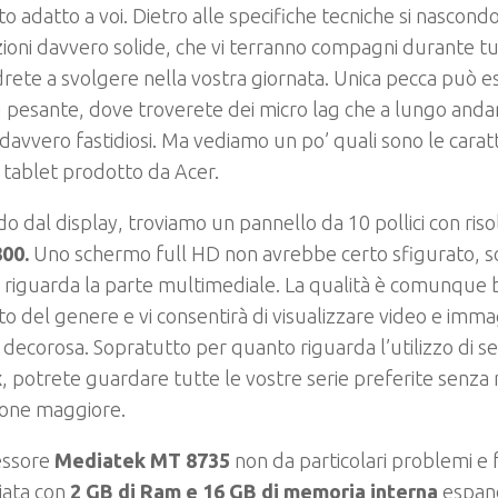
o adatto a voi. Dietro alle specifiche tecniche si nascon
ioni davvero solide, che vi terranno compagni durante tu
rete a svolgere nella vostra giornata. Unica pecca può e
 pesante, dove troverete dei micro lag che a lungo and
davvero fastidiosi. Ma vediamo un po’ quali sono le caratt
tablet prodotto da Acer.
o dal display, troviamo un pannello da 10 pollici con ris
800.
Uno schermo full HD non avrebbe certo sfigurato, s
 riguarda la parte multimediale. La qualità è comunque
o del genere e vi consentirà di visualizzare video e imma
 decorosa. Sopratutto per quanto riguarda l’utilizzo di s
x
, potrete guardare tutte le vostre serie preferite senza 
ione maggiore.
essore
Mediatek
MT 8735
non da particolari problemi e 
iata con
2 GB di Ram e 16 GB di memoria interna
espand