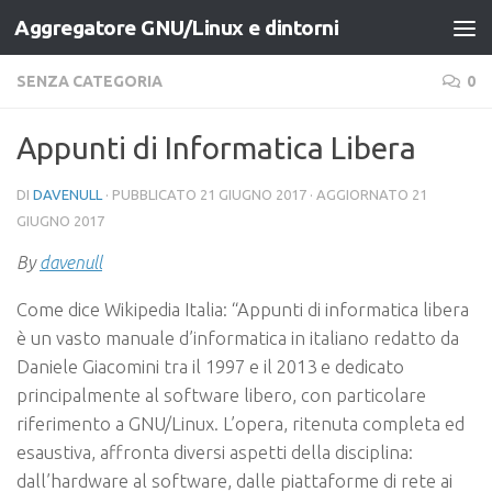
Aggregatore GNU/Linux e dintorni
Salta al contenuto
SENZA CATEGORIA
0
Appunti di Informatica Libera
DI
DAVENULL
· PUBBLICATO
21 GIUGNO 2017
· AGGIORNATO
21
GIUGNO 2017
By
davenull
Come dice Wikipedia Italia: “Appunti di informatica libera
è un vasto manuale d’informatica in italiano redatto da
Daniele Giacomini tra il 1997 e il 2013 e dedicato
principalmente al software libero, con particolare
riferimento a GNU/Linux. L’opera, ritenuta completa ed
esaustiva, affronta diversi aspetti della disciplina:
dall’hardware al software, dalle piattaforme di rete ai