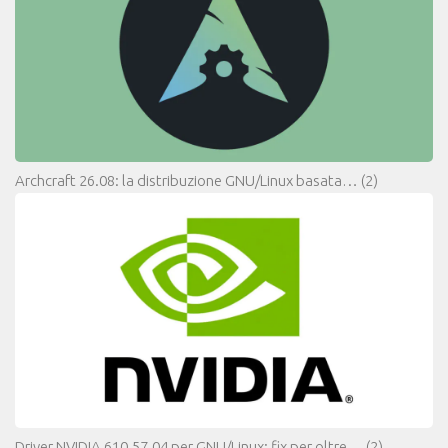
Archcraft 26.08: la distribuzione GNU/Linux basata…
(2)
Driver NVIDIA 610.57.04 per GNU/Linux: fix per oltre…
(2)