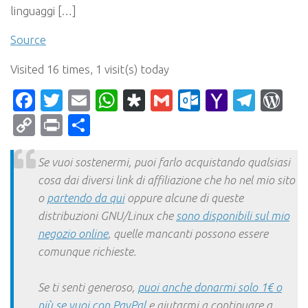
linguaggi […]
Source
Visited 16 times, 1 visit(s) today
Facebook
Twitter
Email
WhatsApp
Diaspora
Gmail
Outlook.c
Yahoo
Tele
Wo
Mail
Copy
Print
Condividi
Link
Se vuoi sostenermi, puoi farlo acquistando qualsiasi
cosa dai diversi link di affiliazione che ho nel mio sito
o
partendo da qui
oppure alcune di queste
distribuzioni GNU/Linux che
sono disponibili sul mio
negozio online
, quelle mancanti possono essere
comunque richieste.
Se ti senti generoso,
puoi anche donarmi solo 1€ o
più se vuoi con PayPal
e aiutarmi a continuare a