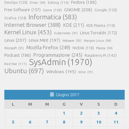
Fedora
(188)
DevOps
(120)
Editing
(110)
Driver
(94)
GNOME
(208)
Free Software
(157)
Google
(120)
Game
(108)
Informatica
(583)
Grafica
(124)
Internet Browser
(388)
KDE
(211)
KDE Plasma
(118)
Kernel Linux
(453)
Linus Torvalds
(172)
Kubernetes
(91)
Linux
(207)
Linux Mint
(197)
Malware
(93)
Manjaro Linux
(94)
Mozilla Firefox
(249)
NVIDIA
(118)
Microsoft
(91)
Plasma
(94)
Programmazione
(245)
Podcast
(186)
Raspberry Pi
(142)
SysAdmin
(1970)
Red Hat
(111)
Ubuntu
(697)
Windows
(195)
Wine
(91)
Giugno 2017
L
M
M
G
V
S
D
1
2
3
4
5
6
7
8
9
10
11