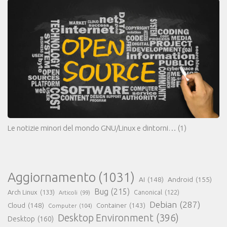
Le notizie minori del mondo GNU/Linux e dintorni…
(1)
Aggiornamento
(1031)
AI
(148)
Android
(155)
Bug
(215)
Arch Linux
(133)
Canonical
(122)
Articoli
(99)
Debian
(287)
Cloud
(148)
Container
(143)
Computer
(104)
Desktop Environment
(396)
Desktop
(160)