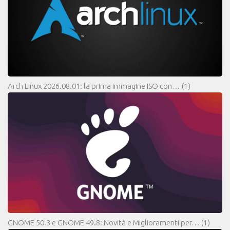
Arch Linux 2026.08.01: la prima immagine ISO con…
(1)
GNOME 50.3 e GNOME 49.8: Novità e Miglioramenti per…
(1)