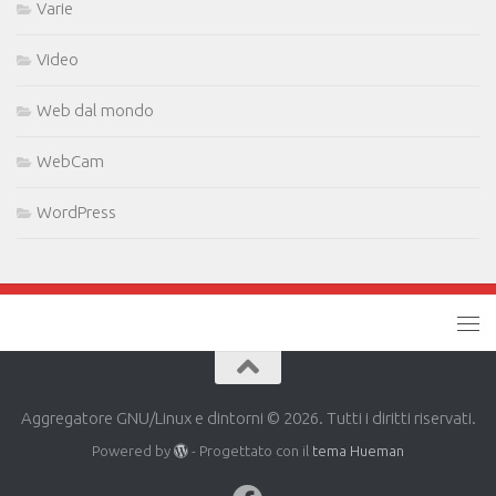
Varie
Video
Web dal mondo
WebCam
WordPress
Aggregatore GNU/Linux e dintorni © 2026. Tutti i diritti riservati.
Powered by
- Progettato con il
tema Hueman