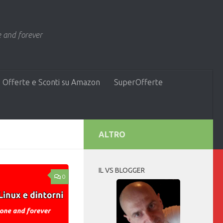
 and forever
 Offerte e Sconti su Amazon
SuperOfferte
ALTRO
IL VS BLOGGER
0