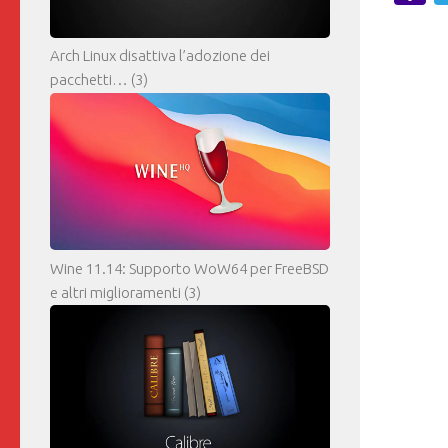
M
Arch Linux disattiva l’adozione dei
pacchetti…
(3)
Wine 11.14: Supporto WoW64 per FreeBSD
e altri miglioramenti
(3)