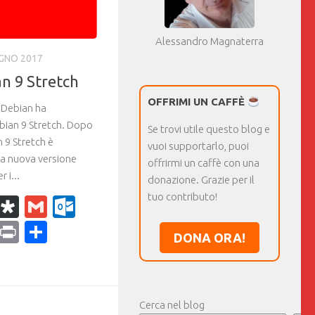
Alessandro Magnaterra
UGNO 2017
an 9 Stretch
OFFRIMI UN CAFFÈ
i Debian ha
Debian 9 Stretch. Dopo
Se trovi utile questo blog e
 9 Stretch è
vuoi supportarlo, puoi
a nuova versione
offrirmi un caffè con una
 i...
donazione. Grazie per il
tuo contributo!
k
r
il
WhatsApp
Diaspora
Gmail
Outlook.com
ram
dPress
Copy
Print
Condividi
DONA ORA!
Link
Cerca nel blog