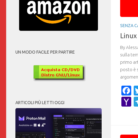
SENZA C
Linux
By Aless
UN MODO FACILE PER PARTIRE
sulla te
primo ar
posto è 
argoment
F
Y
ARTICOLI PIÙ LETTI OGGI
M