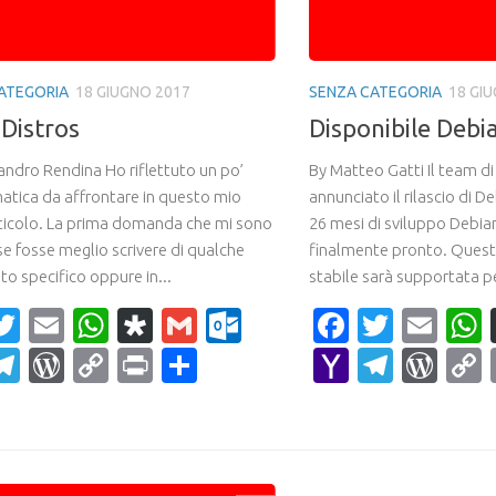
ATEGORIA
18 GIUGNO 2017
SENZA CATEGORIA
18 GI
 Distros
Disponibile Debi
andro Rendina Ho riflettuto un po’
By Matteo Gatti Il team d
matica da affrontare in questo mio
annunciato il rilascio di 
ticolo. La prima domanda che mi sono
26 mesi di sviluppo Debian
se fosse meglio scrivere di qualche
finalmente pronto. Quest
o specifico oppure in...
stabile sarà supportata per
acebook
Twitter
Email
WhatsApp
Diaspora
Gmail
Outlook.com
Faceboo
Twitte
Ema
ahoo
Telegram
WordPress
Copy
Print
Condividi
Yahoo
Teleg
Wor
ail
Link
Mail