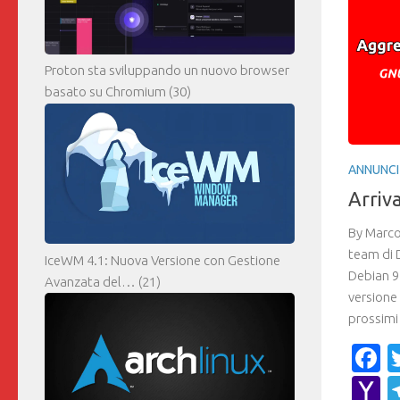
Proton sta sviluppando un nuovo browser
basato su Chromium
(30)
ANNUNCI
Arriv
By Marco
team di D
IceWM 4.1: Nuova Versione con Gestione
Debian 9
Avanzata del…
(21)
versione 
prossimi 
F
Y