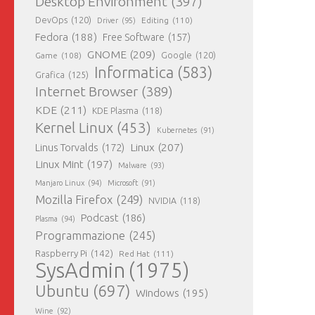
Desktop Environment
(397)
DevOps
(120)
Editing
(110)
Driver
(95)
Fedora
(188)
Free Software
(157)
GNOME
(209)
Game
(108)
Google
(120)
Informatica
(583)
Grafica
(125)
Internet Browser
(389)
KDE
(211)
KDE Plasma
(118)
Kernel Linux
(453)
Kubernetes
(91)
Linux
(207)
Linus Torvalds
(172)
Linux Mint
(197)
Malware
(93)
Manjaro Linux
(94)
Microsoft
(91)
Mozilla Firefox
(249)
NVIDIA
(118)
Podcast
(186)
Plasma
(94)
Programmazione
(245)
Raspberry Pi
(142)
Red Hat
(111)
SysAdmin
(1975)
Ubuntu
(697)
Windows
(195)
Wine
(92)