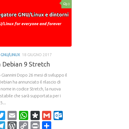
0
 GNU/LINUX
18 GIUGNO 2017
a Debian 9 Stretch
 Giannini Dopo 26 mesi di sviluppo il
ebian ha annunciato il rilascio di
 nome in codice Stretch, la nuova
stabile che sarà supportata per i
5...
acebook
Twitter
Email
WhatsApp
Diaspora
Gmail
Outlook.com
ahoo
Telegram
WordPress
Copy
Print
Condividi