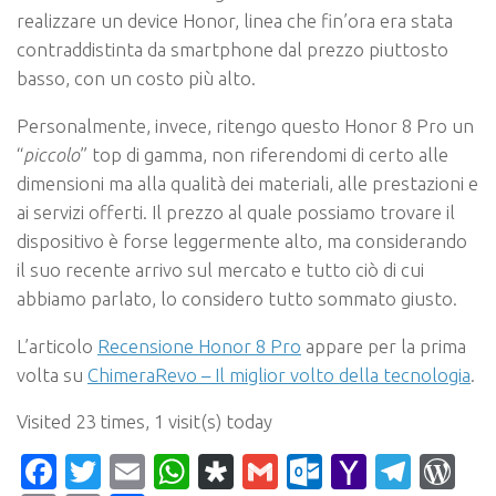
realizzare un device Honor, linea che fin’ora era stata
contraddistinta da smartphone dal prezzo piuttosto
basso, con un costo più alto.
Personalmente, invece, ritengo questo Honor 8 Pro un
“
piccolo
” top di gamma, non riferendomi di certo alle
dimensioni ma alla qualità dei materiali, alle prestazioni e
ai servizi offerti. Il prezzo al quale possiamo trovare il
dispositivo è forse leggermente alto, ma considerando
il suo recente arrivo sul mercato e tutto ciò di cui
abbiamo parlato, lo considero tutto sommato giusto.
L’articolo
Recensione Honor 8 Pro
appare per la prima
volta su
ChimeraRevo – Il miglior volto della tecnologia
.
Visited 23 times, 1 visit(s) today
Facebook
Twitter
Email
WhatsApp
Diaspora
Gmail
Outlook.c
Yahoo
Tele
Wo