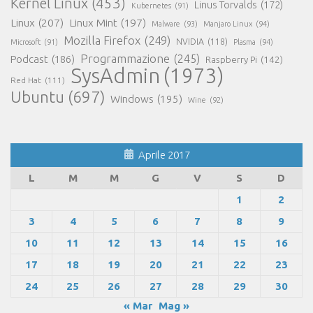
Kernel Linux
(453)
Linus Torvalds
(172)
Kubernetes
(91)
Linux
(207)
Linux Mint
(197)
Malware
(93)
Manjaro Linux
(94)
Mozilla Firefox
(249)
NVIDIA
(118)
Microsoft
(91)
Plasma
(94)
Programmazione
(245)
Podcast
(186)
Raspberry Pi
(142)
SysAdmin
(1973)
Red Hat
(111)
Ubuntu
(697)
Windows
(195)
Wine
(92)
Aprile 2017
L
M
M
G
V
S
D
1
2
3
4
5
6
7
8
9
10
11
12
13
14
15
16
17
18
19
20
21
22
23
24
25
26
27
28
29
30
« Mar
Mag »