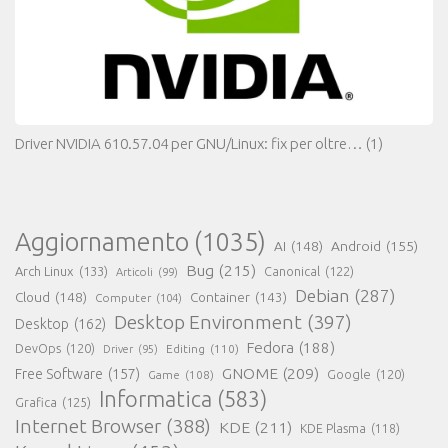
Driver NVIDIA 610.57.04 per GNU/Linux: fix per oltre…
(1)
Aggiornamento
(1035)
AI
(148)
Android
(155)
Bug
(215)
Arch Linux
(133)
Canonical
(122)
Articoli
(99)
Debian
(287)
Cloud
(148)
Container
(143)
Computer
(104)
Desktop Environment
(397)
Desktop
(162)
Fedora
(188)
DevOps
(120)
Editing
(110)
Driver
(95)
GNOME
(209)
Free Software
(157)
Game
(108)
Google
(120)
Informatica
(583)
Grafica
(125)
Internet Browser
(388)
KDE
(211)
KDE Plasma
(118)