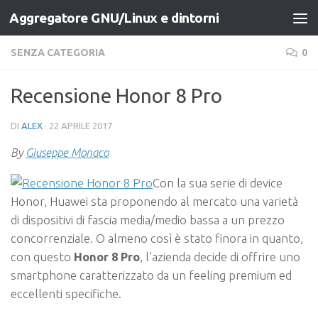
Aggregatore GNU/Linux e dintorni
Salta al contenuto
SENZA CATEGORIA
0
Recensione Honor 8 Pro
DI
ALEX
·
22 APRILE 2017
By
Giuseppe Monaco
Con la sua serie di device
Honor, Huawei sta proponendo al mercato una varietà
di dispositivi di fascia media/medio bassa a un prezzo
concorrenziale. O almeno così è stato finora in quanto,
con questo
Honor 8 Pro
, l’azienda decide di offrire uno
smartphone caratterizzato da un feeling premium ed
eccellenti specifiche.