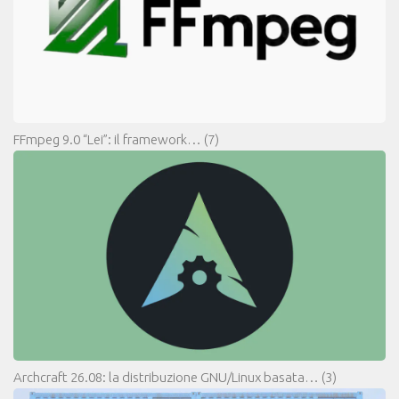
FFmpeg 9.0 “Lei”: il framework…
(7)
Archcraft 26.08: la distribuzione GNU/Linux basata…
(3)