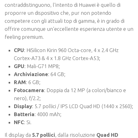
contraddistinguono, l’intento di Huawei è quello di
proporre un dispositivo che, pur non potendo
competere con gli attuali top di gamma, è in grado di
offrire comunque un’eccellente esperienza utente e un
feeling premium.
CPU
: HiSilicon Kirin 960 Octa-core, 4 x 2.4 GHz
Cortex-A73 & 4 x 1.8 GHz Cortex-A53;
GPU
: Mali-G71 MP8;
Archiviazione
: 64 GB;
RAM
: 6 GB;
Fotocamera
: Doppia da 12 MP (a colori/bianco e
nero), f/2.2;
Display
: 5.7 pollici / IPS LCD Quad HD (1440 x 2560);
Batteria
: 4000 mAh;
NFC
: Si.
Il display da
5.7 pollici
, dalla risoluzione
Quad HD