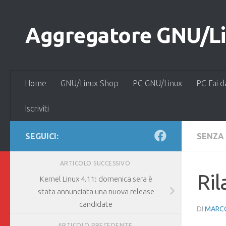
Salta al contenuto
Aggregatore GNU/Lin
Home
GNU/Linux Shop
PC GNU/Linux
PC Fai d
Iscriviti
SEGUICI:
SENZA
ARTICOLO SUCCESSIVO
Ril
Kernel Linux 4.11: domenica sera è
stata annunciata una nuova release
candidate
DI
MARCO
ARTICOLO PRECEDENTE