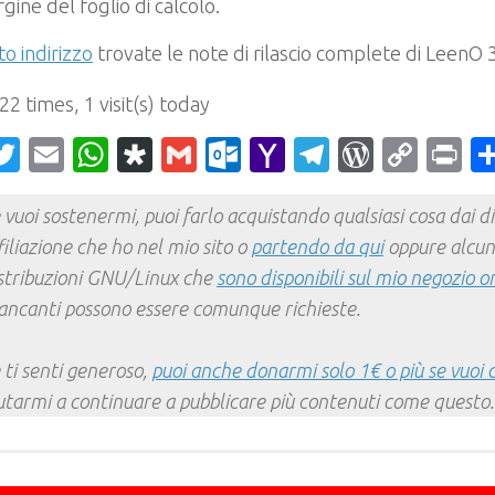
gine del foglio di calcolo.
o indirizzo
trovate le note di rilascio complete di LeenO 
 22 times, 1 visit(s) today
acebook
Twitter
Email
WhatsApp
Diaspora
Gmail
Outlook.com
Yahoo
Telegram
WordPr
Cop
Pr
Mail
Link
 vuoi sostenermi, puoi farlo acquistando qualsiasi cosa dai div
filiazione che ho nel mio sito o
partendo da qui
oppure alcun
stribuzioni GNU/Linux che
sono disponibili sul mio negozio o
ncanti possono essere comunque richieste.
 ti senti generoso,
puoi anche donarmi solo 1€ o più se vuoi 
utarmi a continuare a pubblicare più contenuti come questo.