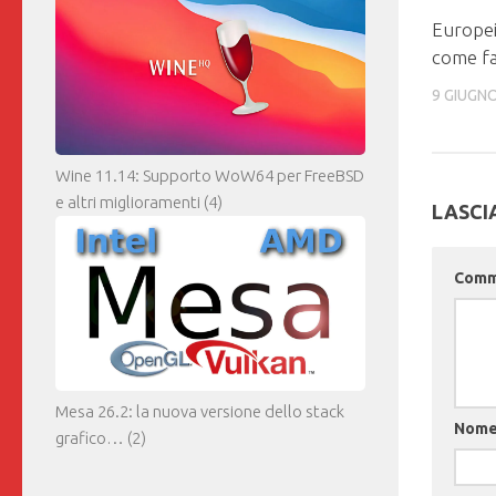
Europei
come fa
9 GIUGN
Wine 11.14: Supporto WoW64 per FreeBSD
e altri miglioramenti
(4)
LASCI
Com
Mesa 26.2: la nuova versione dello stack
Nom
grafico…
(2)