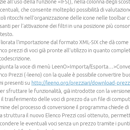
zie all’uso della funzione =IFS(), nella colonna degli sco
centuali, che consente molteplici possibilità di valutazio
coli ritocchi nell’organizzazione delle icone nelle toolbar 
santi per l’attivazione dei filtri in una posizione più conso
testo.
liorata l’importazione dal formato XML-SIX che dà come 
nco prezzi di voci già pronte all’utilizzo in quanto comple
todescrizione.
iunta la voce di menù LeenO>Importa/Esporta…>Converti
nco Prezzi (-leeno) con la quale è possibile convertire bu
tini presenti su
http://leeno.org/prezziari/download-prezzi
er sfruttare le funzionalità, già introdotte con la version
 il trasferimento delle voci di prezzo da un file di computo
mine del processo di conversione il programma chiede di
ta struttura il nuovo Elenco Prezzi così ottenuto, permet
condere le eventuali voci senza un prezzo tramite i punti 