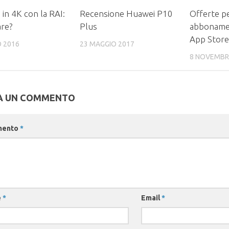
 in 4K con la RAI:
Recensione Huawei P10
Offerte pe
re?
Plus
abbonament
App Store
O 2016
23 MAGGIO 2017
8 NOVEMBR
A UN COMMENTO
mento
*
e
*
Email
*