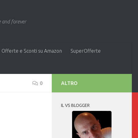
 and forever
 Offerte e Sconti su Amazon
SuperOfferte
0
ALTRO
IL VS BLOGGER