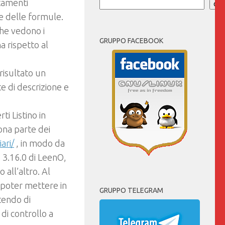
stamenti
Cer
ne delle formule.
che vedono i
GRUPPO FACEBOOK
na rispetto al
risultato un
te di descrizione e
 Listino in
ona parte dei
ari/
, in modo da
e 3.16.0 di LeenO,
 all’altro. Al
 poter mettere in
GRUPPO TELEGRAM
tendo di
di controllo a