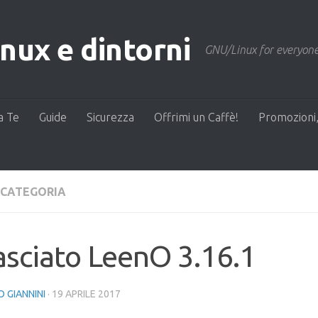
ux e dintorni
GNU/Linux for everyone
a Te
Guide
Sicurezza
Offrimi un Caffè!
Promozioni,
 CATEGORIA
asciato LeenO 3.16.1
 GIANNINI
·
19 APRILE 2017