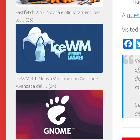
mar
Fastfetch 2.67: Novità e Miglioramenti per
A
quest
lo…
(26)
Visited
F
Se
af
di
IceWM 4.1: Nuova Versione con Gestione
Avanzata del…
(24)
ma
Se
ai