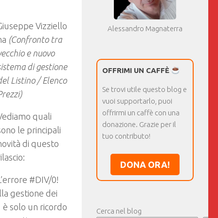
Giuseppe Vizziello
Alessandro Magnaterra
ha
(Confronto tra
vecchio e nuovo
sistema di gestione
OFFRIMI UN CAFFÈ
del Listino / Elenco
Se trovi utile questo blog e
Prezzi)
vuoi supportarlo, puoi
offrirmi un caffè con una
Vediamo quali
donazione. Grazie per il
sono le principali
tuo contributo!
novità di questo
rilascio:
DONA ORA!
L’errore #DIV/0!
la gestione dei
, è solo un ricordo
Cerca nel blog