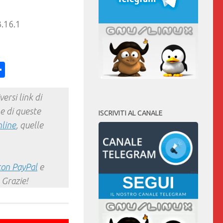
3.16.1
ess
y
int
Condividi
ersi link di
e di queste
ISCRIVITI AL CANALE
nline
, quelle
con PayPal
e
 Grazie!