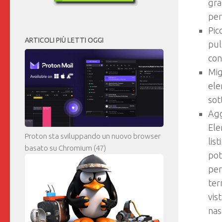
gra
per
Pic
ARTICOLI PIÙ LETTI OGGI
pul
con
Mig
ele
sot
Agg
Ele
Proton sta sviluppando un nuovo browser
lis
basato su Chromium
(47)
pot
per
ter
vis
nas