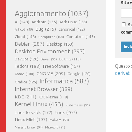
Sito 
Aggiornamento
(1037)
AI
(148)
Android
(155)
Arch Linux
(133)
Sa
Bug
(215)
Canonical
(122)
Articoli
(99)
comm
Cloud
(148)
Container
(143)
Computer
(104)
Debian
(287)
Desktop
(163)
Desktop Environment
(397)
DevOps
(120)
Editing
(110)
Driver
(95)
Questo s
Fedora
(188)
Free Software
(157)
derivati
GNOME
(209)
Game
(108)
Google
(120)
Informatica
(583)
Grafica
(125)
Internet Browser
(389)
KDE
(211)
KDE Plasma
(118)
Kernel Linux
(453)
Kubernetes
(91)
Linux
(207)
Linus Torvalds
(172)
Linux Mint
(197)
Malware
(93)
Manjaro Linux
(94)
Microsoft
(91)