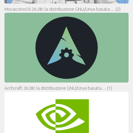
MocaccinoOS 26.08: la distribuzione GNU/Linux basata…
(2)
Archcraft 26.08: la distribuzione GNU/Linux basata…
(1)