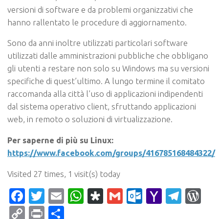
versioni di software e da problemi organizzativi che
hanno rallentato le procedure di aggiornamento.
Sono da anni inoltre utilizzati particolari software
utilizzati dalle amministrazioni pubbliche che obbligano
gli utenti a restare non solo su Windows ma su versioni
specifiche di quest’ultimo. A lungo termine il comitato
raccomanda alla città l’uso di applicazioni indipendenti
dal sistema operativo client, sfruttando applicazioni
web, in remoto o soluzioni di virtualizzazione.
Per saperne di più su Linux:
https://www.facebook.com/groups/416785168484322/
Visited 27 times, 1 visit(s) today
Facebook
Twitter
Email
WhatsApp
Diaspora
Gmail
Outlook.c
Yahoo
Tele
Wo
Mail
Copy
Print
Condividi