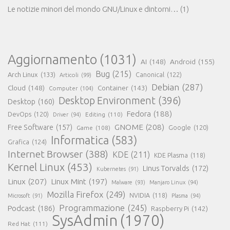
Le notizie minori del mondo GNU/Linux e dintorni…
(1)
Aggiornamento
(1031)
AI
(148)
Android
(155)
Bug
(215)
Arch Linux
(133)
Canonical
(122)
Articoli
(99)
Debian
(287)
Cloud
(148)
Container
(143)
Computer
(104)
Desktop Environment
(396)
Desktop
(160)
Fedora
(188)
DevOps
(120)
Editing
(110)
Driver
(94)
GNOME
(208)
Free Software
(157)
Google
(120)
Game
(108)
Informatica
(583)
Grafica
(124)
Internet Browser
(388)
KDE
(211)
KDE Plasma
(118)
Kernel Linux
(453)
Linus Torvalds
(172)
Kubernetes
(91)
Linux
(207)
Linux Mint
(197)
Malware
(93)
Manjaro Linux
(94)
Mozilla Firefox
(249)
NVIDIA
(118)
Microsoft
(91)
Plasma
(94)
Programmazione
(245)
Podcast
(186)
Raspberry Pi
(142)
SysAdmin
(1970)
Red Hat
(111)