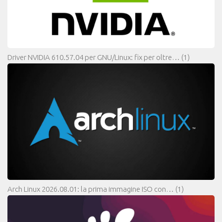
Driver NVIDIA 610.57.04 per GNU/Linux: fix per oltre…
(1)
Arch Linux 2026.08.01: la prima immagine ISO con…
(1)