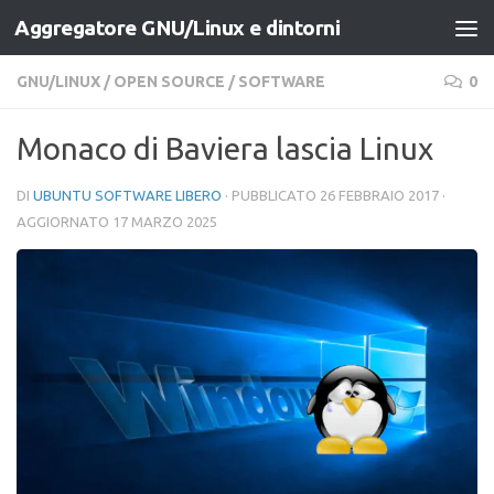
Aggregatore GNU/Linux e dintorni
Salta al contenuto
GNU/LINUX
/
OPEN SOURCE
/
SOFTWARE
0
Monaco di Baviera lascia Linux
DI
UBUNTU SOFTWARE LIBERO
· PUBBLICATO
26 FEBBRAIO 2017
·
AGGIORNATO
17 MARZO 2025