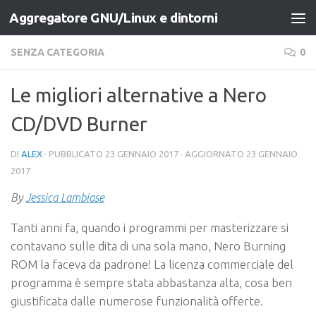
Aggregatore GNU/Linux e dintorni
Salta al contenuto
SENZA CATEGORIA
0
Le migliori alternative a Nero
CD/DVD Burner
DI
ALEX
· PUBBLICATO
23 GENNAIO 2017
· AGGIORNATO
23 GENNAIO
2017
By
Jessica Lambiase
Tanti anni fa, quando i programmi per masterizzare si
contavano sulle dita di una sola mano, Nero Burning
ROM la faceva da padrone! La licenza commerciale del
programma è sempre stata abbastanza alta, cosa ben
giustificata dalle numerose funzionalità offerte.