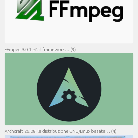
FFmpeg 9.0 “Lei”: il framework…
(9)
Archcraft 26.08: la distribuzione GNU/Linux basata…
(4)