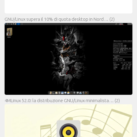
GNU/Linux supera il 10% di quota desktop in Nord…
(2)
4MLinux 52.0: la distribuzione GNU/Linux minimalista…
(2)