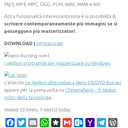
Mp3, MP4, MPC, OGG, PCM, WAV, WMA e WV.
Altra funzionalità interessantissima è la possibilità di
scrivere contemporaneamente più immagini se si
posseggono più masterizzatori.
DOWNLOAD |
Infrarecorder
I migliori programmi per masterizzare su Windows
L’articolo
Le migliori alternative a Nero CD/DVD Burner
appare per la prima volta su
ChimeraRevo – Il miglior
volto della tecnologia
.
Visited 33 times, 1 visit(s) today
Facebook
Twitter
Email
WhatsApp
Diaspora
Gmail
Outlook.c
Yahoo
Tele
Wo