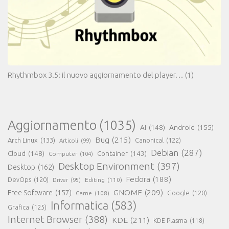
Rhythmbox 3.5: il nuovo aggiornamento del player…
(1)
Aggiornamento
(1035)
AI
(148)
Android
(155)
Bug
(215)
Arch Linux
(133)
Canonical
(122)
Articoli
(99)
Debian
(287)
Cloud
(148)
Container
(143)
Computer
(104)
Desktop Environment
(397)
Desktop
(162)
Fedora
(188)
DevOps
(120)
Editing
(110)
Driver
(95)
GNOME
(209)
Free Software
(157)
Game
(108)
Google
(120)
Informatica
(583)
Grafica
(125)
Internet Browser
(388)
KDE
(211)
KDE Plasma
(118)