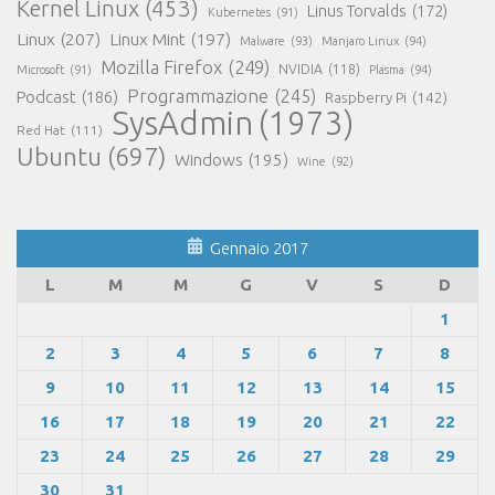
Kernel Linux
(453)
Linus Torvalds
(172)
Kubernetes
(91)
Linux
(207)
Linux Mint
(197)
Malware
(93)
Manjaro Linux
(94)
Mozilla Firefox
(249)
NVIDIA
(118)
Microsoft
(91)
Plasma
(94)
Programmazione
(245)
Podcast
(186)
Raspberry Pi
(142)
SysAdmin
(1973)
Red Hat
(111)
Ubuntu
(697)
Windows
(195)
Wine
(92)
Gennaio 2017
L
M
M
G
V
S
D
1
2
3
4
5
6
7
8
9
10
11
12
13
14
15
16
17
18
19
20
21
22
23
24
25
26
27
28
29
30
31