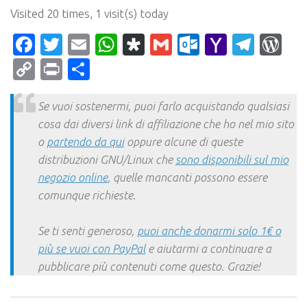
Visited 20 times, 1 visit(s) today
Facebook
Twitter
Email
WhatsApp
Diaspora
Gmail
Outlook.c
Yahoo
Tele
Wo
Mail
Copy
Print
Condividi
Link
Se vuoi sostenermi, puoi farlo acquistando qualsiasi
cosa dai diversi link di affiliazione che ho nel mio sito
o
partendo da qui
oppure alcune di queste
distribuzioni GNU/Linux che
sono disponibili sul mio
negozio online
, quelle mancanti possono essere
comunque richieste.
Se ti senti generoso,
puoi anche donarmi solo 1€ o
più se vuoi con PayPal
e aiutarmi a continuare a
pubblicare più contenuti come questo. Grazie!