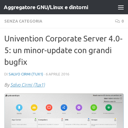
Aggregatore GNU/Linux e dintorni
Salta al contenuto
SENZA CATEGORIA
0
Univention Corporate Server 4.0-
5: un minor-update con grandi
bugfix
DI
SALVO CIRMI (TUX1)
·
6 APRILE 2016
By
Salvo Cirmi (Tux1)