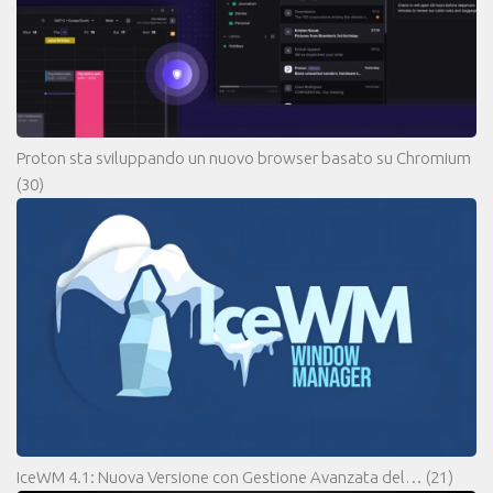
Proton sta sviluppando un nuovo browser basato su Chromium
(30)
IceWM 4.1: Nuova Versione con Gestione Avanzata del…
(21)