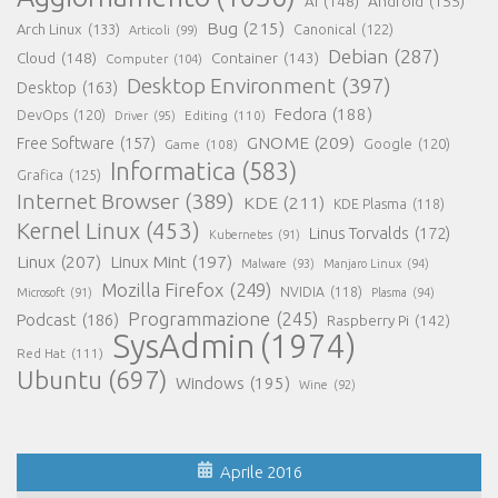
AI
(148)
Android
(155)
Bug
(215)
Arch Linux
(133)
Canonical
(122)
Articoli
(99)
Debian
(287)
Cloud
(148)
Container
(143)
Computer
(104)
Desktop Environment
(397)
Desktop
(163)
Fedora
(188)
DevOps
(120)
Editing
(110)
Driver
(95)
GNOME
(209)
Free Software
(157)
Game
(108)
Google
(120)
Informatica
(583)
Grafica
(125)
Internet Browser
(389)
KDE
(211)
KDE Plasma
(118)
Kernel Linux
(453)
Linus Torvalds
(172)
Kubernetes
(91)
Linux
(207)
Linux Mint
(197)
Malware
(93)
Manjaro Linux
(94)
Mozilla Firefox
(249)
NVIDIA
(118)
Microsoft
(91)
Plasma
(94)
Programmazione
(245)
Podcast
(186)
Raspberry Pi
(142)
SysAdmin
(1974)
Red Hat
(111)
Ubuntu
(697)
Windows
(195)
Wine
(92)
Aprile 2016