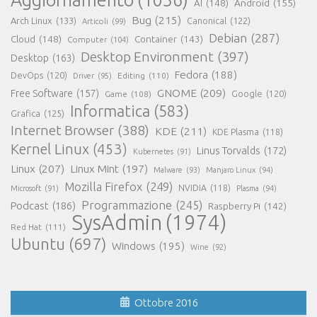
AI
(148)
Android
(155)
Bug
(215)
Arch Linux
(133)
Canonical
(122)
Articoli
(99)
Debian
(287)
Cloud
(148)
Container
(143)
Computer
(104)
Desktop Environment
(397)
Desktop
(163)
Fedora
(188)
DevOps
(120)
Editing
(110)
Driver
(95)
GNOME
(209)
Free Software
(157)
Game
(108)
Google
(120)
Informatica
(583)
Grafica
(125)
Internet Browser
(388)
KDE
(211)
KDE Plasma
(118)
Kernel Linux
(453)
Linus Torvalds
(172)
Kubernetes
(91)
Linux
(207)
Linux Mint
(197)
Malware
(93)
Manjaro Linux
(94)
Mozilla Firefox
(249)
NVIDIA
(118)
Microsoft
(91)
Plasma
(94)
Programmazione
(245)
Podcast
(186)
Raspberry Pi
(142)
SysAdmin
(1974)
Red Hat
(111)
Ubuntu
(697)
Windows
(195)
Wine
(92)
Ottobre 2016