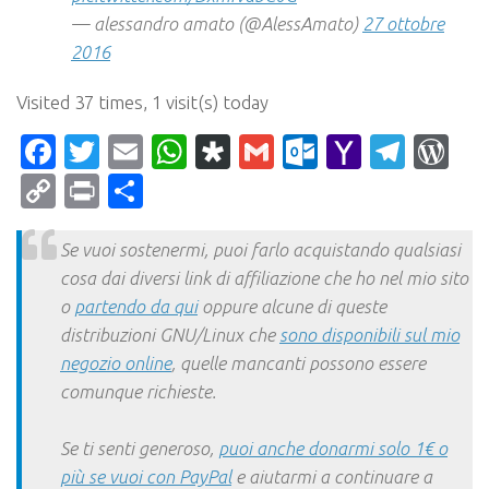
— alessandro amato (@AlessAmato)
27 ottobre
2016
Visited 37 times, 1 visit(s) today
Facebook
Twitter
Email
WhatsApp
Diaspora
Gmail
Outlook.c
Yahoo
Tele
Wo
Mail
Copy
Print
Condividi
Link
Se vuoi sostenermi, puoi farlo acquistando qualsiasi
cosa dai diversi link di affiliazione che ho nel mio sito
o
partendo da qui
oppure alcune di queste
distribuzioni GNU/Linux che
sono disponibili sul mio
negozio online
, quelle mancanti possono essere
comunque richieste.
Se ti senti generoso,
puoi anche donarmi solo 1€ o
più se vuoi con PayPal
e aiutarmi a continuare a