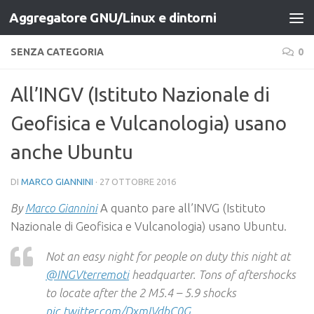
Aggregatore GNU/Linux e dintorni
Salta al contenuto
SENZA CATEGORIA
0
All’INGV (Istituto Nazionale di
Geofisica e Vulcanologia) usano
anche Ubuntu
DI
MARCO GIANNINI
·
27 OTTOBRE 2016
A quanto pare all’INVG (Istituto
By
Marco Giannini
Nazionale di Geofisica e Vulcanologia) usano Ubuntu.
Not an easy night for people on duty this night at
@INGVterremoti
headquarter. Tons of aftershocks
to locate after the 2 M5.4 – 5.9 shocks
pic.twitter.com/DxmIVdbC0G