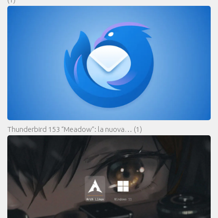
Thunderbird 153 “Meadow”: la nuova…
(1)