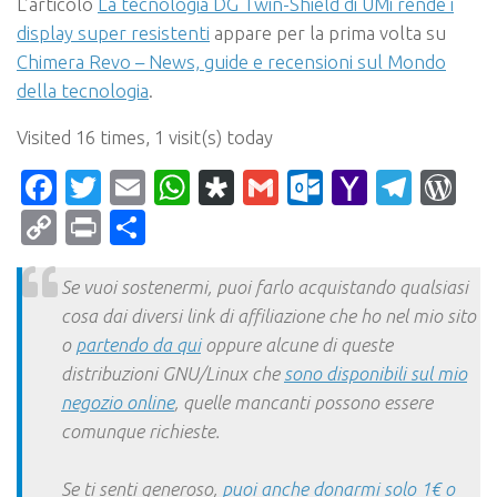
L’articolo
La tecnologia DG Twin-Shield di UMi rende i
display super resistenti
appare per la prima volta su
Chimera Revo – News, guide e recensioni sul Mondo
della tecnologia
.
Visited 16 times, 1 visit(s) today
Facebook
Twitter
Email
WhatsApp
Diaspora
Gmail
Outlook.c
Yahoo
Tele
Wo
Mail
Copy
Print
Condividi
Link
Se vuoi sostenermi, puoi farlo acquistando qualsiasi
cosa dai diversi link di affiliazione che ho nel mio sito
o
partendo da qui
oppure alcune di queste
distribuzioni GNU/Linux che
sono disponibili sul mio
negozio online
, quelle mancanti possono essere
comunque richieste.
Se ti senti generoso,
puoi anche donarmi solo 1€ o