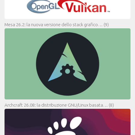
Mesa 26.2: la nuova versione dello stack grafico…
(9)
Archcraft 26.08: la distribuzione GNU/Linux basata…
(8)