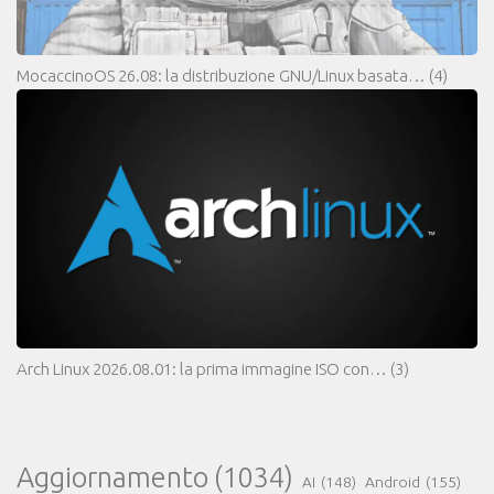
MocaccinoOS 26.08: la distribuzione GNU/Linux basata…
(4)
Arch Linux 2026.08.01: la prima immagine ISO con…
(3)
Aggiornamento
(1034)
AI
(148)
Android
(155)