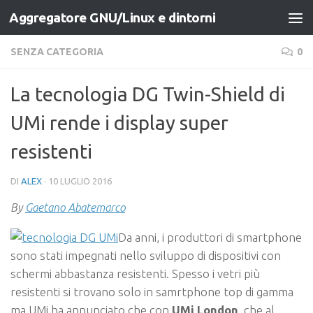
Aggregatore GNU/Linux e dintorni
Salta al contenuto
SENZA CATEGORIA
0
La tecnologia DG Twin-Shield di
UMi rende i display super
resistenti
DI
ALEX
·
10 LUGLIO 2016
By
Gaetano Abatemarco
Da anni, i produttori di smartphone
sono stati impegnati nello sviluppo di dispositivi con
schermi abbastanza resistenti. Spesso i vetri più
resistenti si trovano solo in samrtphone top di gamma
ma UMi ha annunciato che con
UMi London
, che al