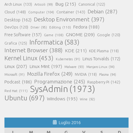
Bug
(215)
Arch Linux
(133)
Canonical
(122)
Articoli
(99)
Debian
(287)
Cloud
(148)
Container
(143)
Computer
(104)
Desktop Environment
(397)
Desktop
(162)
Fedora
(188)
DevOps
(120)
Editing
(110)
Driver
(95)
GNOME
(209)
Free Software
(157)
Game
(108)
Google
(120)
Informatica
(583)
Grafica
(125)
Internet Browser
(388)
KDE
(211)
KDE Plasma
(118)
Kernel Linux
(453)
Linus Torvalds
(172)
Kubernetes
(91)
Linux
(207)
Linux Mint
(197)
Malware
(93)
Manjaro Linux
(94)
Mozilla Firefox
(249)
NVIDIA
(118)
Microsoft
(91)
Plasma
(94)
Programmazione
(245)
Podcast
(186)
Raspberry Pi
(142)
SysAdmin
(1973)
Red Hat
(111)
Ubuntu
(697)
Windows
(195)
Wine
(92)
Luglio 2016
L
M
M
G
V
S
D