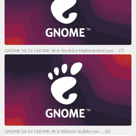
GNOME 50.3 e GNOME 49.8: Novità e Miglioramenti per…
(7)
GNOME 50.4 e GNOME 49.9: Rilascio Stabile con…
(6)