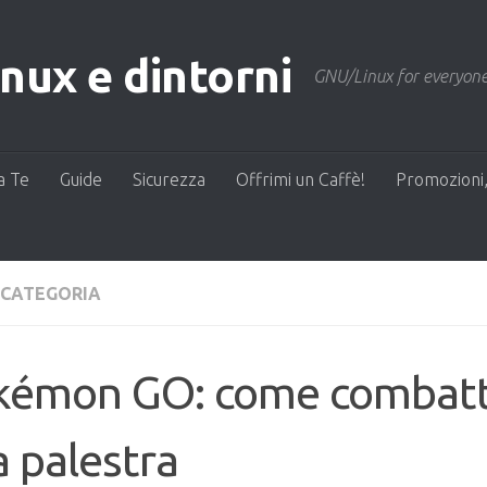
ux e dintorni
GNU/Linux for everyone
a Te
Guide
Sicurezza
Offrimi un Caffè!
Promozioni,
 CATEGORIA
kémon GO: come combat
 palestra