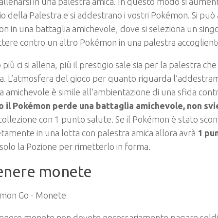
 allenarsi in una palestra amica. In questo modo si aument
io della Palestra e si addestrano i vostri Pokémon. Si può 
 in una battaglia amichevole, dove si seleziona un sin
ere contro un altro Pokémon in una palestra accoglient
iù ci si allena, più il prestigio sale sia per la palestra che
. L’atmosfera del gioco per quanto riguarda l’addestra
a amichevole è simile all’ambientazione di una sfida contr
 il Pokémon perde una battaglia amichevole, non sv
collezione con 1 punto salute. Se il Pokémon è stato scon
amente in una lotta con palestra amica allora avrà
1
pun
 solo la Pozione per rimetterlo in forma.
enere monete
tenere monete non dovete necessariamente pagare soldi 