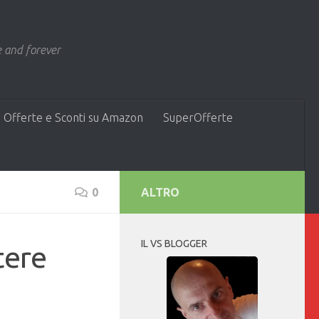
 and forever
 Offerte e Sconti su Amazon
SuperOfferte
0
ALTRO
IL VS BLOGGER
tere