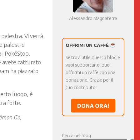
Alessandro Magnaterra
 palestra. Vi verrà
Le palestre
OFFRIMI UN CAFFÈ
 i PokéStop.
Se trovi utile questo blog e
 avete catturato
vuoi supportarlo, puoi
team ha piazzato
offrirmi un caffè con una
donazione. Grazie per il
tuo contributo!
erto luogo, è
tra forte.
DONA ORA!
okémon Go,
Cerca nel blog