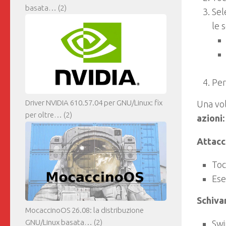
basata…
(2)
Sel
le s
Per
Driver NVIDIA 610.57.04 per GNU/Linux: fix
Una vol
per oltre…
(2)
azioni:
Attacc
Toc
Ese
Schivar
MocaccinoOS 26.08: la distribuzione
GNU/Linux basata…
(2)
Swi