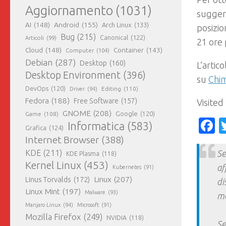
Aggiornamento
(1031)
suggeri
AI
(148)
Android
(155)
Arch Linux
(133)
posizio
Bug
(215)
Canonical
(122)
Articoli
(99)
21 ore
Cloud
(148)
Container
(143)
Computer
(104)
Debian
(287)
Desktop
(160)
L’artic
Desktop Environment
(396)
su
Chim
DevOps
(120)
Editing
(110)
Driver
(94)
Fedora
(188)
Free Software
(157)
Visited
GNOME
(208)
Google
(120)
Game
(108)
F
Informatica
(583)
Grafica
(124)
Internet Browser
(388)
KDE
(211)
Se
KDE Plasma
(118)
Kernel Linux
(453)
af
Kubernetes
(91)
Linux
(207)
Linus Torvalds
(172)
di
Linux Mint
(197)
Malware
(93)
ma
Manjaro Linux
(94)
Microsoft
(91)
Mozilla Firefox
(249)
NVIDIA
(118)
Se