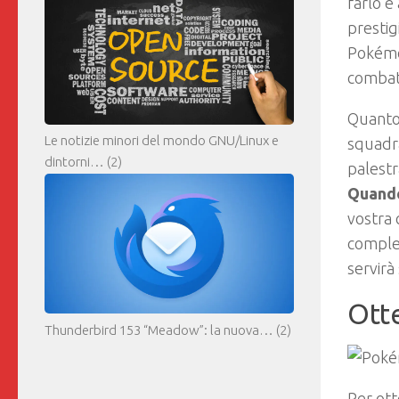
farlo è
prestig
Pokémon
combatt
Quanto p
Le notizie minori del mondo GNU/Linux e
squadra
dintorni…
(2)
palestr
Quando
vostra 
complet
servirà
Ott
Thunderbird 153 “Meadow”: la nuova…
(2)
Per ot