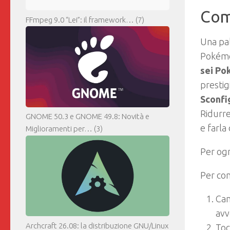
Com
FFmpeg 9.0 “Lei”: il framework…
(7)
Una pal
Pokémon
sei Po
prestig
Sconfig
Ridurre
GNOME 50.3 e GNOME 49.8: Novità e
e farla
Miglioramenti per…
(3)
Per ogn
Per com
Cam
avv
Archcraft 26.08: la distribuzione GNU/Linux
Toc