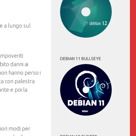
te a lungo sul
impoveriti
DEBIAN 11 BULLSEYE
ito danni ai
émon hanno perso i
ta con palestra
ante e poi la
iori modi per