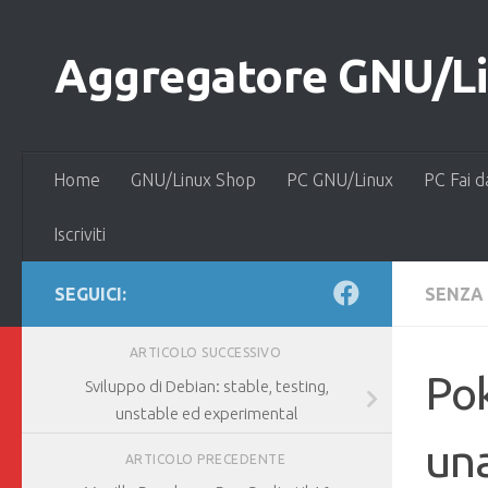
Salta al contenuto
Aggregatore GNU/Lin
Home
GNU/Linux Shop
PC GNU/Linux
PC Fai d
Iscriviti
SEGUICI:
SENZA
ARTICOLO SUCCESSIVO
Po
Sviluppo di Debian: stable, testing,
unstable ed experimental
una
ARTICOLO PRECEDENTE