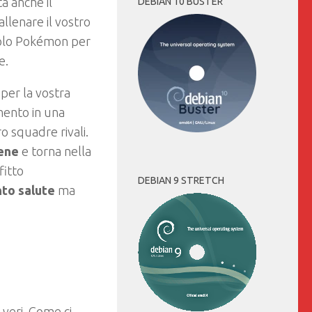
a anche il
DEBIAN 10 BUSTER
allenare il vostro
golo Pokémon per
e.
 per la vostra
mento in una
o squadre rivali.
iene
e torna nella
fitto
DEBIAN 9 STRETCH
to salute
ma
veri. Come ci