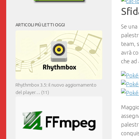
Sfid
ARTICOLI PIÙ LETTI OGGI
Se una 
palestr
team, s
avrà co
che ad
Rhythmbox 3.5: il nuovo aggiornamento
del player…
(11)
Maggior
assegna
palestr
conqui