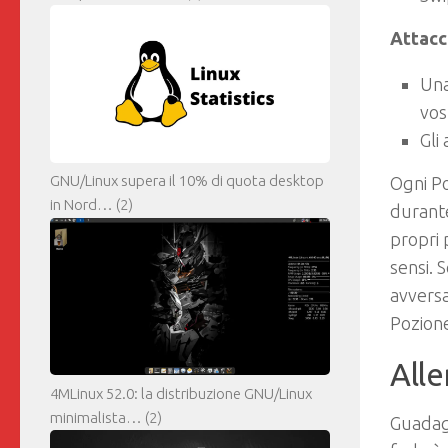
Attacc
Una
vos
Gli
GNU/Linux supera il 10% di quota desktop
Ogni P
in Nord…
(2)
durante
propri 
sensi. 
avversa
Pozione
Alle
4MLinux 52.0: la distribuzione GNU/Linux
minimalista…
(2)
Guadagn