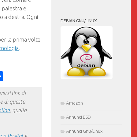
 palestra e
o a destra. Ogni
DEBIAN GNU/LINUX
er la prima volta
cnologia
.
ess
y
int
Condividi
ersi link di
e di queste
Amazon
nline
, quelle
Annunci BSD
Annunci Gnu/Linux
con PayPal
e