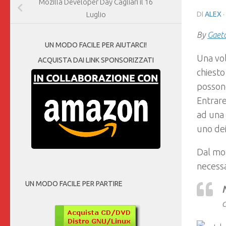
Mozilla Developer Day Cagliari il 16
DI
ALEX
Luglio
By
Gaet
UN MODO FACILE PER AIUTARCI!
Una vol
ACQUISTA DAI LINK SPONSORIZZATI
chiesto
possono
Entrar
ad una 
uno de
Dal mo
necessa
UN MODO FACILE PER PARTIRE
c