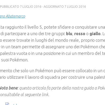
· PUBBLICATO
7 LUGLIO 2016
· AGGIORNATO
7 LUGLIO 2016
ano Abatemarco
ta raggiunto il livello 5, potete sfidare o conquistare una
 di partecipare a uno dei tre gruppi:
blu
,
rosso
o
giallo
. 
 essere trovate in luoghi del mondo reale, proprio come
e in un team permette di assegnare uno dei Pokémon che
palestra vuota o in una posizione in cui un membro del 
i suoi Pokémon.
mento che solo un Pokémon può essere collocato in un c
rio utilizzare il lavoro di squadra per costruire una pales
Nota bene
: questo articolo fa parte della nostra guida a P
onsultabile al seguente link.