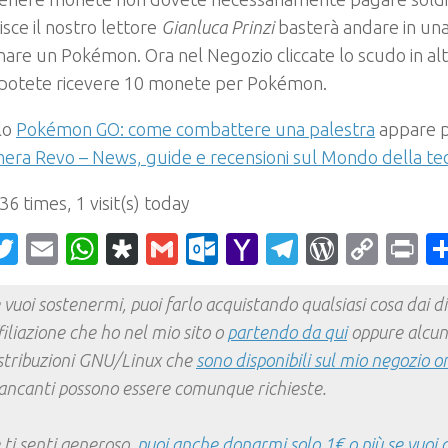
sce il nostro lettore
Gianluca Prinzi
basterà andare in una
nare un Pokémon. Ora nel Negozio cliccate lo scudo in alt
 potete ricevere 10 monete per Pokémon.
olo
Pokémon GO: come combattere una palestra
appare p
era Revo – News, guide e recensioni sul Mondo della te
 36 times, 1 visit(s) today
acebook
Twitter
Email
WhatsApp
Diaspora
Gmail
Outlook.com
Yahoo
Telegram
WordPr
Cop
Pr
Mail
Link
 vuoi sostenermi, puoi farlo acquistando qualsiasi cosa dai div
filiazione che ho nel mio sito o
partendo da qui
oppure alcun
stribuzioni GNU/Linux che
sono disponibili sul mio negozio o
ncanti possono essere comunque richieste.
 ti senti generoso,
puoi anche donarmi solo 1€ o più se vuoi 