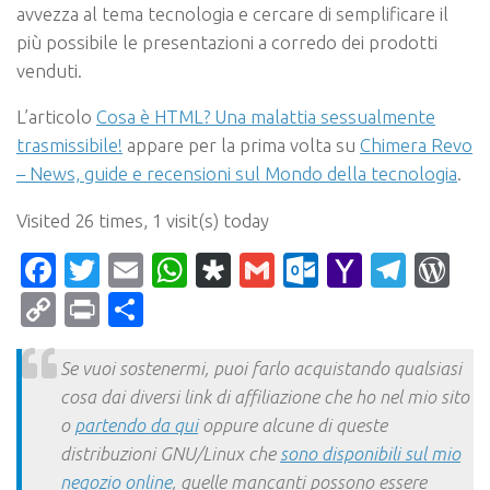
avvezza al tema tecnologia e cercare di semplificare il
più possibile le presentazioni a corredo dei prodotti
venduti.
L’articolo
Cosa è HTML? Una malattia sessualmente
trasmissibile!
appare per la prima volta su
Chimera Revo
– News, guide e recensioni sul Mondo della tecnologia
.
Visited 26 times, 1 visit(s) today
Facebook
Twitter
Email
WhatsApp
Diaspora
Gmail
Outlook.c
Yahoo
Tele
Wo
Mail
Copy
Print
Condividi
Link
Se vuoi sostenermi, puoi farlo acquistando qualsiasi
cosa dai diversi link di affiliazione che ho nel mio sito
o
partendo da qui
oppure alcune di queste
distribuzioni GNU/Linux che
sono disponibili sul mio
negozio online
, quelle mancanti possono essere