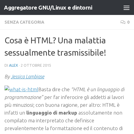
Aggregatore GNU/Linux e dintorni
Salta al contenuto
SENZA CATEGORIA
0
Cosa è HTML? Una malattia
sessualmente trasmissibile!
DI
ALEX
·
2 OTTOBRE 2015
By
Jessica Lambiase
Basta dire che
“HTML è un linguaggio di
programmazione”
per far inferocire gli addetti ai lavori
più minuziosi; con buona ragione, per altro: HTML è
infatti un
linguaggio di markup
assolutamente non
compilato ma interpretato che definisce
prevalentemente la formattazione ed il contenuto di