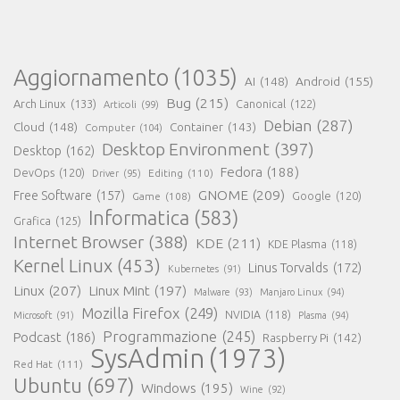
Aggiornamento
(1035)
AI
(148)
Android
(155)
Bug
(215)
Arch Linux
(133)
Canonical
(122)
Articoli
(99)
Debian
(287)
Cloud
(148)
Container
(143)
Computer
(104)
Desktop Environment
(397)
Desktop
(162)
Fedora
(188)
DevOps
(120)
Editing
(110)
Driver
(95)
GNOME
(209)
Free Software
(157)
Game
(108)
Google
(120)
Informatica
(583)
Grafica
(125)
Internet Browser
(388)
KDE
(211)
KDE Plasma
(118)
Kernel Linux
(453)
Linus Torvalds
(172)
Kubernetes
(91)
Linux
(207)
Linux Mint
(197)
Malware
(93)
Manjaro Linux
(94)
Mozilla Firefox
(249)
NVIDIA
(118)
Microsoft
(91)
Plasma
(94)
Programmazione
(245)
Podcast
(186)
Raspberry Pi
(142)
SysAdmin
(1973)
Red Hat
(111)
Ubuntu
(697)
Windows
(195)
Wine
(92)