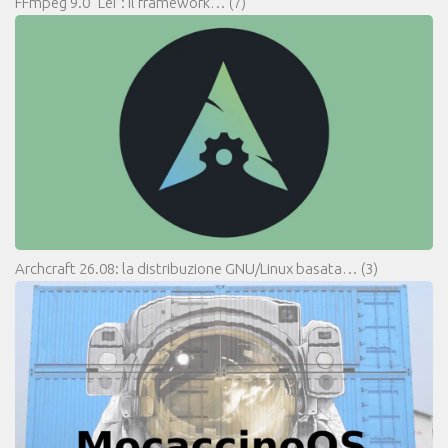
FFmpeg 9.0 “Lei”: il framework…
(7)
Archcraft 26.08: la distribuzione GNU/Linux basata…
(3)