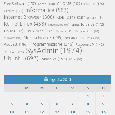
GNOME
(209)
Free Software
(157)
Game
(108)
Google
(120)
Informatica
(583)
Grafica
(125)
Internet Browser
(388)
KDE
(211)
KDE Plasma
(118)
Kernel Linux
(453)
Linus Torvalds
(172)
Kubernetes
(91)
Linux
(207)
Linux Mint
(197)
Malware
(93)
Manjaro Linux
(94)
Mozilla Firefox
(249)
NVIDIA
(118)
Microsoft
(91)
Plasma
(94)
Programmazione
(245)
Podcast
(186)
Raspberry Pi
(142)
SysAdmin
(1974)
Red Hat
(111)
Ubuntu
(697)
Windows
(195)
Wine
(92)
Agosto 2015
L
M
M
G
V
S
D
1
2
3
4
5
6
7
8
9
10
11
12
13
14
15
16