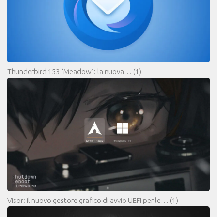
Thunderbird 153 “Meadow”: la nuova…
(1)
Visor: il nuovo gestore grafico di avvio UEFI per le…
(1)