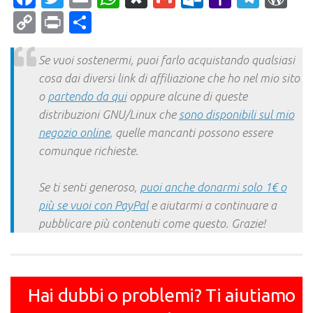
Mail
Copy
Print
Condividi
Link
Se vuoi sostenermi, puoi farlo acquistando qualsiasi
cosa dai diversi link di affiliazione che ho nel mio sito
o
partendo da qui
oppure alcune di queste
distribuzioni GNU/Linux che
sono disponibili sul mio
negozio online
, quelle mancanti possono essere
comunque richieste.
Se ti senti generoso,
puoi anche donarmi solo 1€ o
più se vuoi con PayPal
e aiutarmi a continuare a
pubblicare più contenuti come questo. Grazie!
Hai dubbi o problemi? Ti aiutiamo