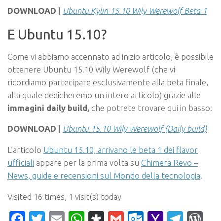
DOWNLOAD |
Ubuntu Kylin 15.10 Wily Werewolf Beta 1
E Ubuntu 15.10?
Come vi abbiamo accennato ad inizio articolo, è possibile
ottenere Ubuntu 15.10 Wily Werewolf (che vi
ricordiamo partecipare esclusivamente alla beta finale,
alla quale dedicheremo un intero articolo) grazie alle
immagini daily build,
che potrete trovare qui in basso:
DOWNLOAD |
Ubuntu 15.10 Wily Werewolf (Daily build)
L’articolo
Ubuntu 15.10, arrivano le beta 1 dei flavor
ufficiali
appare per la prima volta su
Chimera Revo –
News, guide e recensioni sul Mondo della tecnologia
.
Visited 16 times, 1 visit(s) today
Facebook
Twitter
Email
WhatsApp
Diaspora
Gmail
Outlook.c
Yahoo
Tele
Wo