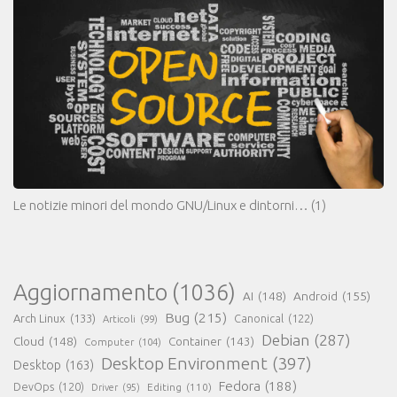
Le notizie minori del mondo GNU/Linux e dintorni…
(1)
Aggiornamento
(1036)
AI
(148)
Android
(155)
Bug
(215)
Arch Linux
(133)
Canonical
(122)
Articoli
(99)
Debian
(287)
Cloud
(148)
Container
(143)
Computer
(104)
Desktop Environment
(397)
Desktop
(163)
Fedora
(188)
DevOps
(120)
Editing
(110)
Driver
(95)