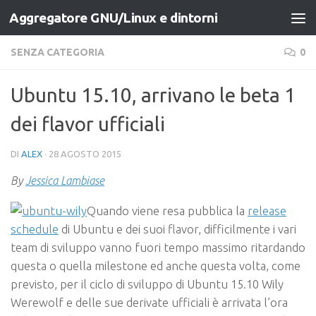
Aggregatore GNU/Linux e dintorni
Salta al contenuto
SENZA CATEGORIA
0
Ubuntu 15.10, arrivano le beta 1
dei flavor ufficiali
DI
ALEX
·
28 AGOSTO 2015
By
Jessica Lambiase
Quando viene resa pubblica la
release
schedule
di Ubuntu e dei suoi flavor, difficilmente i vari
team di sviluppo vanno fuori tempo massimo ritardando
questa o quella milestone ed anche questa volta, come
previsto, per il ciclo di sviluppo di Ubuntu 15.10 Wily
Werewolf e delle sue derivate ufficiali è arrivata l’ora