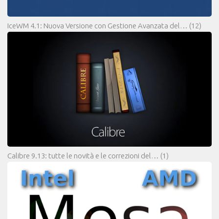
IceWM 4.1: Nuova Versione con Gestione Avanzata del…
(12)
Calibre 9.13: tutte le novità e le correzioni del…
(1)